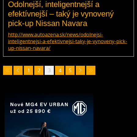
Odolnejší, inteligentnejší a
efektívnejší – taký je vynovený
pick-up Nissan Navara
http://www.autoazena.sk/news/odolnejsi-
inteligentnejsi-a-efektivnejsi-taky-je-vynoveny-pick-
up-nissan-navara/
1
2
3
4
5