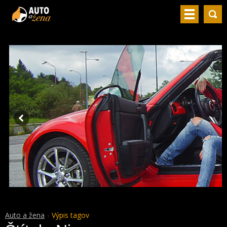
Auto a žena
Výpis tagov