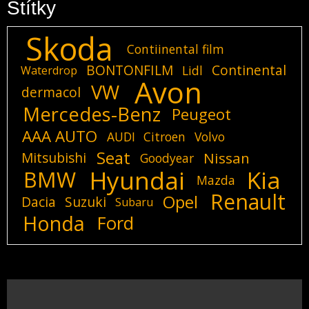
Štítky
Skoda
Contiinental film
BONTONFILM
Continental
Lidl
Waterdrop
Avon
VW
dermacol
Mercedes-Benz
Peugeot
AAA AUTO
AUDI
Citroen
Volvo
Seat
Mitsubishi
Nissan
Goodyear
Hyundai
Kia
BMW
Mazda
Renault
Opel
Dacia
Suzuki
Subaru
Honda
Ford