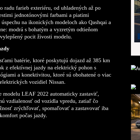
́ho radu farieb exteriéru, od uhladených až po
iestimi
jednotónovými
farbami a piatimi
o úspechu na ikonických modeloch ako Qashqai a
ene:
modrá s bohatým a vyzretým odtieňom
a vylepšený pocit živosti
modelu.
jazdy
̌ami batérie, ktoré poskytujú
dojazd
až 385 km
ok z efektívnej jazdy na elektrický pohon s
ógiami a konektivitou, ktoré sú obohatené o viac
elektrických vozidiel Nissan.
je
modelu LEAF 2022
automaticky zastaviť,
nú vzdialenosť od vozidla vpredu, zatiaľ čo
̌nosť zrýchľovať, spomaľovať a zastavovať iba
komfort počas jazdy.