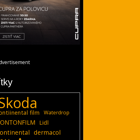
ítky
Skoda
ontiinental film
Waterdrop
ONTONFILM
Lidl
ontinental
dermacol