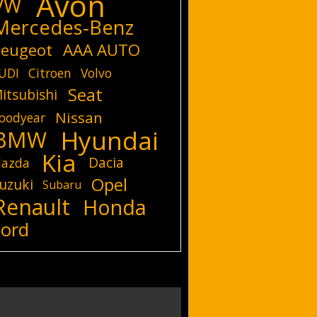
Avon
VW
Mercedes-Benz
eugeot
AAA AUTO
UDI
Citroen
Volvo
Seat
itsubishi
Nissan
oodyear
Hyundai
BMW
Kia
Dacia
azda
Opel
uzuki
Subaru
Renault
Honda
Ford