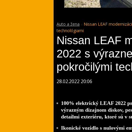
Auto a žena
Nissan LEAF modernizácia
technológiami
Nissan LEAF m
2022 s výrazne
pokročilými te
28.02.2022 20:06
100% elektrický LEAF 2022 pri
výrazným dizajnom diskov, pe
detailmi exteriéru, ktoré sú v
Ikonické vozidlo s nulovými emi