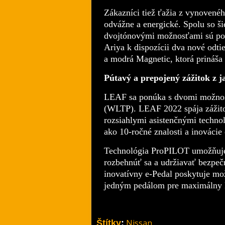
Zákazníci tiež ťažia z vynovene
odvážne a energické. Spolu so š
dvojtónovými možnosťami
sú p
Ariya k dispozícii dva nové odti
a
modrá Magnetic
, ktorá prináš
Pútavý a prepojený zážitok z 
LEAF sa ponúka
s dvomi možnost
(WLTP)
.
LEAF 2022 spája zážit
rozsiahlymi asistenčnými
technol
ako 10-
ročné znalosti a inovácie
Technológia ProPILOT umožňu
rozbehnúť sa a udržiavať bezpeč
inovatívny e
-Pedal poskytuje
moz
jedným pedálom pre maximálny 
Nissan
Štítky
: