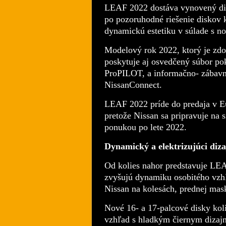
LEAF 2022 dostáva vynovený diz
po
pozoruhodné
riešenie diskov 
dynamickú
estetiku v súlade s n
Modelový rok
2022, ktorý je zd
poskytuje aj
osvedčený súbor pok
ProPILOT, a informačno
- zábavn
NissanConnect.
LEAF 2022 príde do predaja
v Eu
pretože Nissan
sa pripravuje na s
ponukou po lete 2022.
Dynamický a elektrizujúci diz
Od kolies nahor predstavuje L
zvyšujú dynamiku osobitého vz
Nissan na
kolesách, prednej ma
Nové 16- a 17-palcové disky ko
vzhľad
s hladkým
čiernym
dizaj