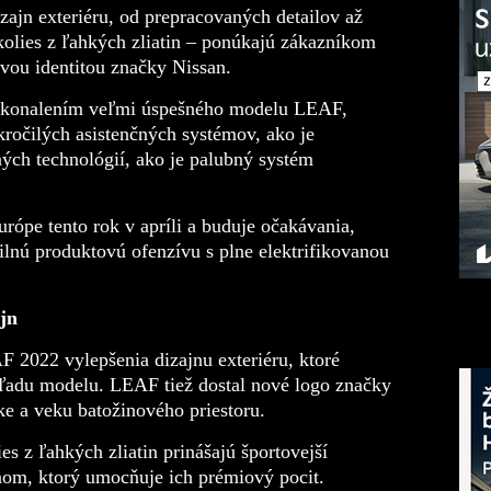
ajn exteriéru, od prepracovaných
detailov až
kolies z ľahkých zliatin –
ponúkajú zákazníkom
ovou identitou značky Nissan.
okonalením veľmi úspešného model
u LEAF,
ročilých asistenčných
systémov
, ako je
ých technológií, ako je palubný systém
rópe tento rok v apríli a buduje očakávania,
ilnú produktovú ofenzívu s plne elektrifikovanou
ajn
EAF 2022
vylepšenia
dizajnu exteriéru
, ktoré
hľadu modelu.
LEAF
tiež
dostal n
ové logo značky
ske a
veku batoži
nového priestoru.
lies
z ľah
kých zliatin
prinášajú športovejší
nom
, ktorý umocňuje ich prémiový pocit
.