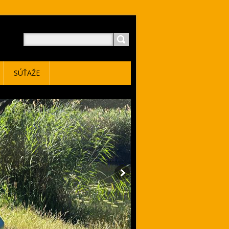
SÚŤAŽE