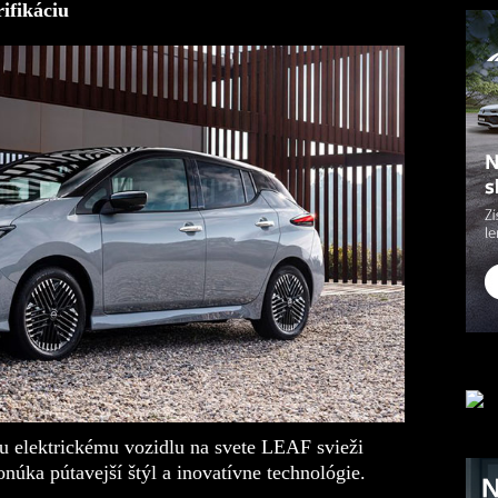
ifikáciu
u elektrickému vozidlu na svete LEAF
sviež
i
́ka pútavejší štýl a inovatívne tech
nológie.