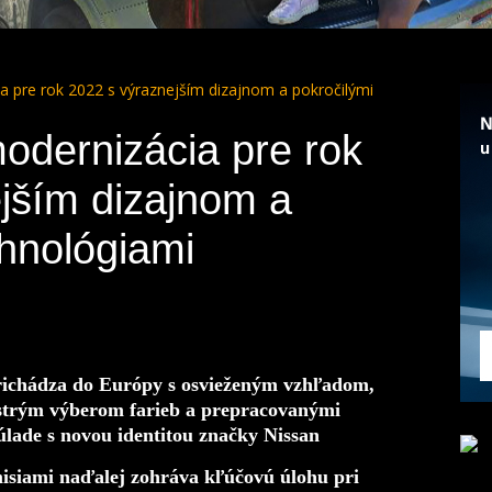
 pre rok 2022 s výraznejším dizajnom a pokročilými
odernizácia pre rok
jším dizajnom a
chnológiami
chádza do Európy s osvieženým vzhľadom
,
strým výberom farieb a prepracovanými
 súlade s novou
identitou značky Nissan
siami naďalej zohráva kľúčovú úlohu pri