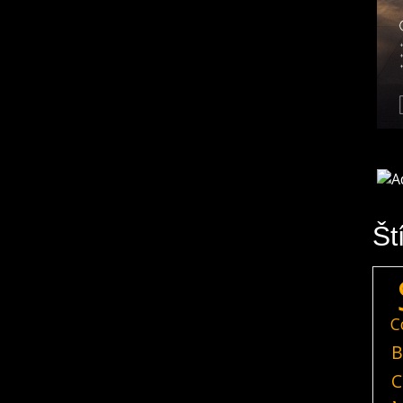
Št
C
B
C