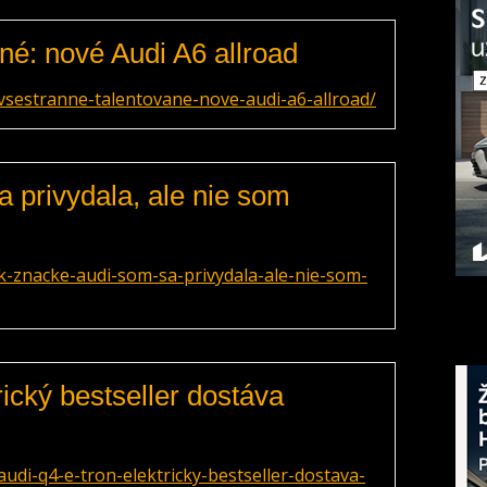
né: nové Audi A6 allroad
vsestranne-talentovane-nove-audi-a6-allroad/
 privydala, ale nie som
k-znacke-audi-som-sa-privydala-ale-nie-som-
rický bestseller dostáva
udi-q4-e-tron-elektricky-bestseller-dostava-