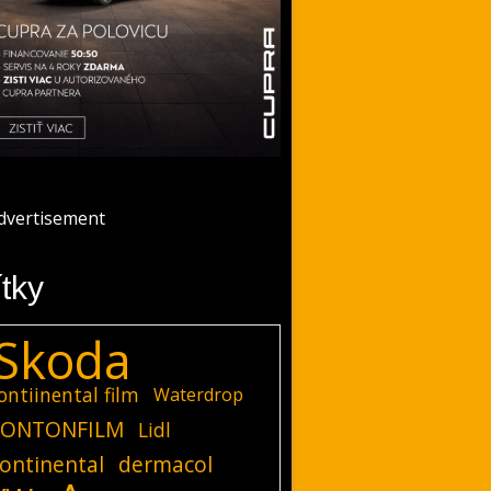
ítky
Skoda
ontiinental film
Waterdrop
ONTONFILM
Lidl
ontinental
dermacol