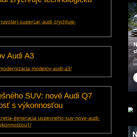
uvolari-supercar-audi-zrychluje-
v Audi A3
modernizacia-modelov-audi-a3/
pešného SUV: nové Audi Q7
osť s výkonnosťou
tretia-generacia-uspesneho-suv-nove-audi-
vykonnostou1/