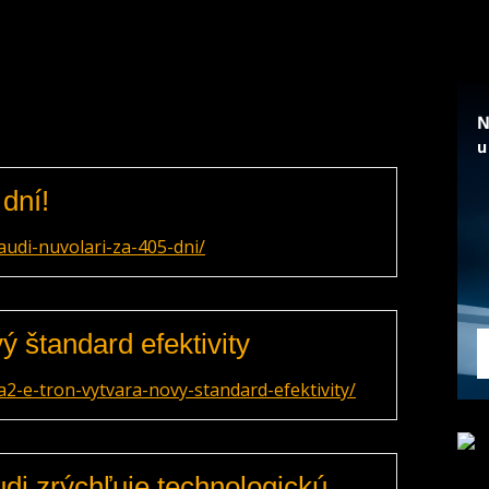
dní!
udi-nuvolari-za-405-dni/
ý štandard efektivity
2-e-tron-vytvara-novy-standard-efektivity/
udi zrýchľuje technologickú