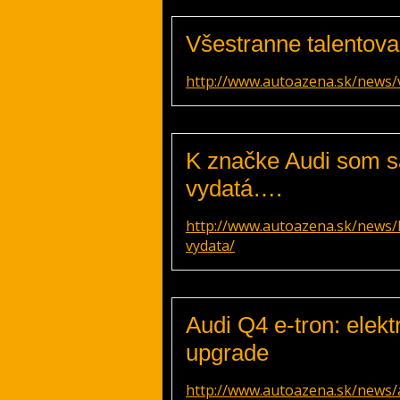
Všestranne talentova
http://www.autoazena.sk/news/
K značke Audi som sa
vydatá….
http://www.autoazena.sk/news/
vydata/
Audi Q4 e-tron: elekt
upgrade
http://www.autoazena.sk/news/a