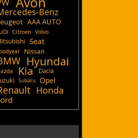
Avon
VW
Mercedes-Benz
eugeot
AAA AUTO
UDI
Citroen
Volvo
Seat
itsubishi
Nissan
oodyear
Hyundai
BMW
Kia
Dacia
azda
Opel
uzuki
Subaru
Renault
Honda
Ford