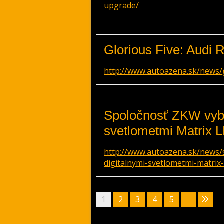
upgrade/
Glorious Five: Audi R
http://www.autoazena.sk/news/gl
Spoločnosť ZKW vyba
svetlometmi Matrix 
http://www.autoazena.sk/news/
digitalnymi-svetlometmi-matrix-
1
2
3
4
5