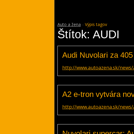
Auto a žena
Výpis tagov
Štítok: AUDI
Audi Nuvolari za 405 
http://www.autoazena.sk/news/a
A2 e-tron vytvára nov
http://www.autoazena.sk/news/a
Nuvolari supercar: A