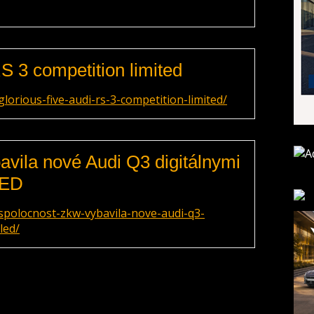
S 3 competition limited
orious-five-audi-rs-3-competition-limited/
vila nové Audi Q3 digitálnymi
LED
spolocnost-zkw-vybavila-nove-audi-q3-
led/