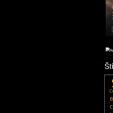
Št
C
B
C