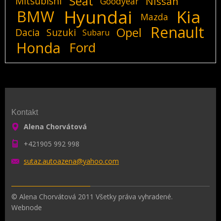
Seat
Mitsubishi
Nissan
Goodyear
Hyundai
Kia
BMW
Mazda
Renault
Opel
Dacia
Suzuki
Subaru
Honda
Ford
Kontakt
Alena Chorvátová
+421905 992 998
sutaz.au
toazena@
yahoo.co
m
© Alena Chorvátová 2011 Všetky práva vyhradené.
Webnode