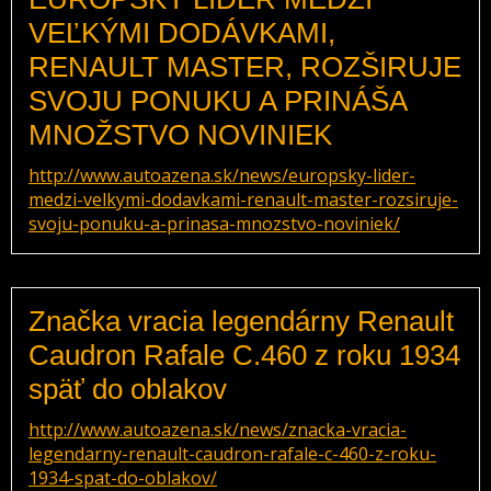
VEĽKÝMI DODÁVKAMI,
RENAULT MASTER, ROZŠIRUJE
SVOJU PONUKU A PRINÁŠA
MNOŽSTVO NOVINIEK
http://www.autoazena.sk/news/europsky-lider-
medzi-velkymi-dodavkami-renault-master-rozsiruje-
svoju-ponuku-a-prinasa-mnozstvo-noviniek/
Značka vracia legendárny Renault
Caudron Rafale C.460 z roku 1934
späť do oblakov
http://www.autoazena.sk/news/znacka-vracia-
legendarny-renault-caudron-rafale-c-460-z-roku-
1934-spat-do-oblakov/