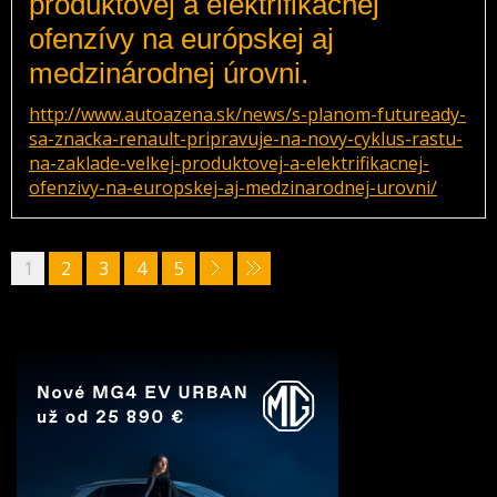
produktovej a elektrifikačnej
ofenzívy na európskej aj
medzinárodnej úrovni.
http://www.autoazena.sk/news/s-planom-futuready-
sa-znacka-renault-pripravuje-na-novy-cyklus-rastu-
na-zaklade-velkej-produktovej-a-elektrifikacnej-
ofenzivy-na-europskej-aj-medzinarodnej-urovni/
1
2
3
4
5