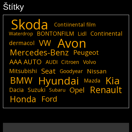
Štítky
Skoda
Contiinental film
BONTONFILM
Continental
Lidl
Waterdrop
Avon
VW
dermacol
Mercedes-Benz
Peugeot
AAA AUTO
AUDI
Citroen
Volvo
Seat
Mitsubishi
Nissan
Goodyear
Hyundai
Kia
BMW
Mazda
Renault
Opel
Dacia
Suzuki
Subaru
Honda
Ford