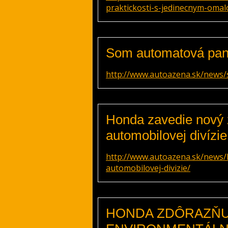
praktickosti-s-jedinecnym-om
Som automatová pan
http://www.autoazena.sk/news
Honda zavedie nový 
automobilovej divízie
http://www.autoazena.sk/news
automobilovej-divizie/
HONDA ZDÔRAZŇU