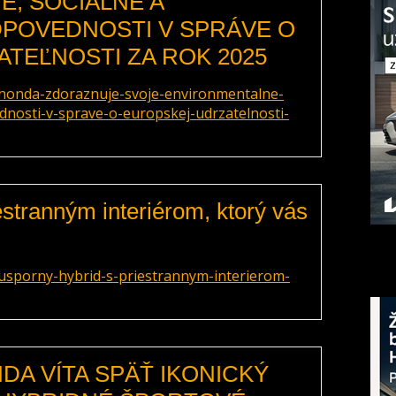
, SOCIÁLNE A
POVEDNOSTI V SPRÁVE O
TEĽNOSTI ZA ROK 2025
honda-zdoraznuje-svoje-environmentalne-
nosti-v-sprave-o-europskej-udrzatelnosti-
estranným interiérom, ktorý vás
usporny-hybrid-s-priestrannym-interierom-
A VÍTA SPÄŤ IKONICKÝ