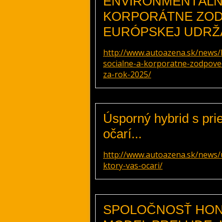
ENVIRONMENTÁLNE
KORPORÁTNE ZOD
EURÓPSKEJ UDRŽA
http://www.autoazena.sk/news/
socialne-a-korporatne-zodpoved
za-rok-2025/
Úsporný hybrid s pri
očarí...
http://www.autoazena.sk/news/
ktory-vas-ocari/
SPOLOČNOSŤ HOND