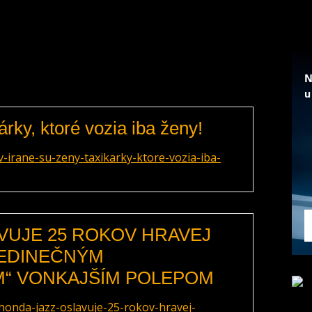
árky, ktoré vozia iba ženy!
-irane-su-zeny-taxikarky-ktore-vozia-iba-
VUJE 25 ROKOV HRAVEJ
JEDINEČNÝM
“ VONKAJŠÍM POLEPOM
honda-jazz-oslavuje-25-rokov-hravej-