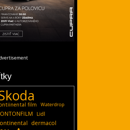
ítky
Skoda
ontiinental film
Waterdrop
ONTONFILM
Lidl
ontinental
dermacol