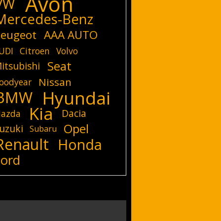
Avon
VW
Mercedes-Benz
eugeot
AAA AUTO
UDI
Citroen
Volvo
Seat
itsubishi
Nissan
oodyear
Hyundai
BMW
Kia
Dacia
azda
Opel
uzuki
Subaru
Renault
Honda
Ford