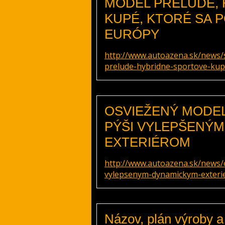
MODEL PRELUDE,
KUPÉ, KTORÉ SA 
EURÓPY
http://www.autoazena.sk/news/
prelude-hybridne-sportove-kup
OSVIEŽENÝ MODEL
PÝŠI VYLEPŠENÝ
EXTERIÉROM
http://www.autoazena.sk/news/o
vylepsenym-dynamickym-exteri
Názov, plán výroby 