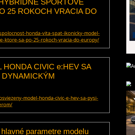
 HYBRIDNÉ ŠPORTOVÉ
PO 25 ROKOCH VRACIA DO
spolocnost-honda-vita-spat-ikonicky-model-
e-ktore-sa-po-25-rokoch-vracia-do-europy/
 HONDA CIVIC e:HEV SA
M DYNAMICKÝM
sviezeny-model-honda-civic-e-hev-sa-pysi-
erom/
a hlavné parametre modelu