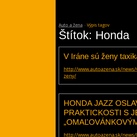
Auto a žena
Výpis tagov
Štítok: Honda
V Iráne sú ženy taxik
http://www.autoazena.sk/news/v
zeny/
HONDA JAZZ OSLA
PRAKTICKOSTI S 
„OMAĽOVÁNKOVÝM
http://www.autoazena.sk/news/