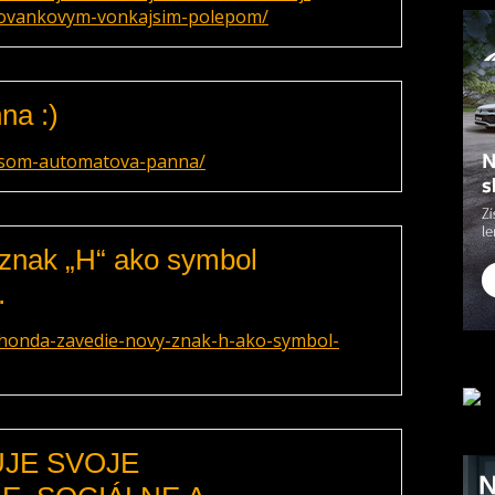
alovankovym-vonkajsim-polepom/
na :)
/som-automatova-panna/
znak „H“ ako symbol
.
/honda-zavedie-novy-znak-h-ako-symbol-
JE SVOJE