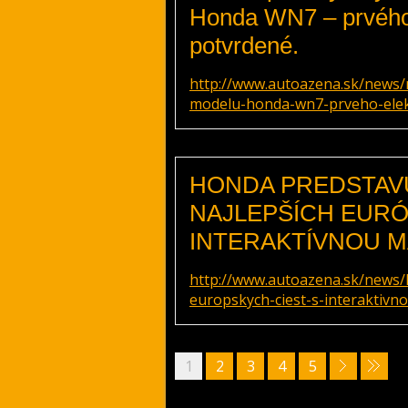
Honda WN7 – prvého 
potvrdené.
http://www.autoazena.sk/news/
modelu-honda-wn7-prveho-elek
HONDA PREDSTAVU
NAJLEPŠÍCH EURÓ
INTERAKTÍVNOU M
http://www.autoazena.sk/news/h
europskych-ciest-s-interaktivn
1
2
3
4
5