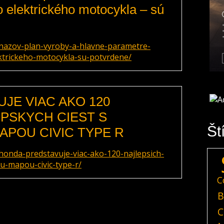
elektrického motocykla – sú
nazov-plan-vyroby-a-hlavne-parametre-
trickeho-motocykla-su-potvrdene/
JE VIAC AKO 120
PSKYCH CIEST S
Št
APOU CIVIC TYPE R
onda-predstavuje-viac-ako-120-najlepsich-
ou-mapou-civic-type-r/
C
B
C