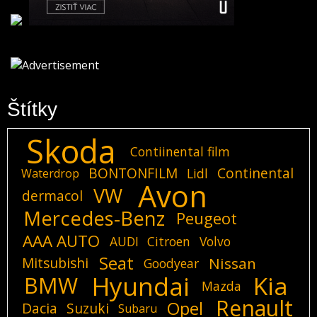
Štítky
Skoda
Contiinental film
BONTONFILM
Continental
Lidl
Waterdrop
Avon
VW
dermacol
Mercedes-Benz
Peugeot
AAA AUTO
AUDI
Citroen
Volvo
Seat
Mitsubishi
Nissan
Goodyear
Hyundai
Kia
BMW
Mazda
Renault
Opel
Dacia
Suzuki
Subaru