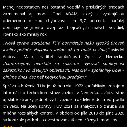
Menej nedostatkov než ostatné vozidlá v príslušných triedach
zaznamenal aj model Opel ADAM, ktorý s vynikajúcou
priemernou mierou chybovosti len 3,7 percenta naďalej
dominuje segmentu dvoj až trojročných malých vozidiel,
rovnako ako minulý rok.
„
Nová správa združenia TÜV potvrdzuje našu vysokú úroveň
kvality počnúc vlajkovou loďou až po malé vozidlá,“
uviedol
Andreas Marx, riaditeľ spoločnosti Opel v Nemecku.
„Samozrejme, neustále sa snažíme zvyšovať spokojnosť
zákazníkov vo všetkých oblastiach. Náš cieľ – spoľahlivý Opel –
plníme dnes viac než kedykoľvek predtým.“
Správa združenia TÜV je už od roku 1972 spoľahlivým zdrojom
informácií o technickom stave vozidiel v Nemecku. Uvádza silné
aj slabé stránky jednotlivých vozidiel rozdelené do tried podľa
ich veku. Na účely správy TÜV 2021 sa analyzovalo zhruba 8,8
milióna rozsiahlych kontrol. V období od júla 2019 do júna 2020
sa kontrole podrobilo dvestodvadsaťosem rôznych modelov.