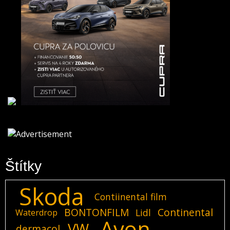
Štítky
Skoda
Contiinental film
BONTONFILM
Continental
Lidl
Waterdrop
Avon
VW
dermacol