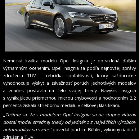
Nemecká kvalita modelu Opel Insignia je potvrdená ďalším
významným ocenením. Opel Insignia sa podľa najnovšej správy
združenia TÜV – rebríčka spoľahlivosti, ktorý každoročne
vyhodnocuje výskyt a závažnosť porúch jednotlivých modelov
a značiek postavila na čelo svojej triedy. Navyše, Insignia
s vynikajúcou priemernou mierou chybovosti a hodnotením 2,2
percenta získala striebornú medailu v celkovej klasifikácii.
„
Tešíme sa, že s modelom Opel Insignia sa na stupne víťazov
dostal model strednej triedy od jedného z najväčších výrobcov
automobilov na svete,“
povedal Joachim Bühler, výkonný riaditeľ
združenia TÜV.