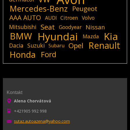
Mercedes-Benz
Peugeot
AAA AUTO
AUDI
Citroen
Volvo
Seat
Mitsubishi
Nissan
Goodyear
Hyundai
Kia
BMW
Mazda
Renault
Opel
Dacia
Suzuki
Subaru
Honda
Ford
Kontakt
Alena Chorvátová
+421905 992 998
sutaz.au
toazena@
yahoo.co
m