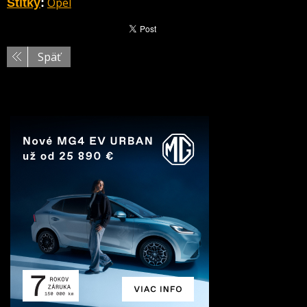
Opel
Štítky
:
Späť