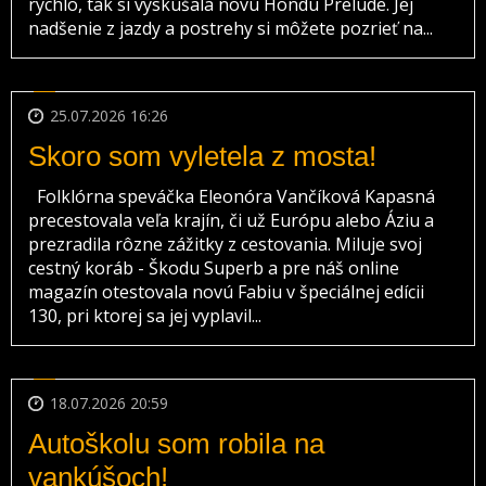
rýchlo, tak si vyskúšala novú Hondu Prelude. Jej
nadšenie z jazdy a postrehy si môžete pozrieť na...
25.07.2026 16:26
Skoro som vyletela z mosta!
Folklórna speváčka Eleonóra Vančíková Kapasná
precestovala veľa krajín, či už Európu alebo Áziu a
prezradila rôzne zážitky z cestovania. Miluje svoj
cestný koráb - Škodu Superb a pre náš online
magazín otestovala novú Fabiu v špeciálnej edícii
130, pri ktorej sa jej vyplavil...
18.07.2026 20:59
Autoškolu som robila na
vankúšoch!