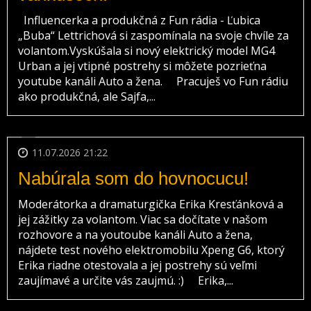
Influencerka a produkčná z Fun rádia - Ľubica
„Buba“ Lettrichová si zaspomínala na svoje chvíle za
volantom.Vyskúšala si nový elektrický model MG4
Urban a jej vtipné postrehy si môžete pozrieťna
youtube kanáli Auto a žena. Pracuješ vo Fun rádiu
ako produkčná, ale Sajfa,...
11.07.2026 21:22
Nabúrala som do hovnocucu!
Moderátorka a dramaturgička Erika Kresťánková a
jej zážitky za volantom. Viac sa dočítate v našom
rozhovore a na youtoube kanáli Auto a žena,
nájdete test nového elektromobilu Xpeng G6, ktorý
Erika riadne otestovala a jej postrehy sú veľmi
zaujímavé a určite vás zaujmú. :) Erika,...