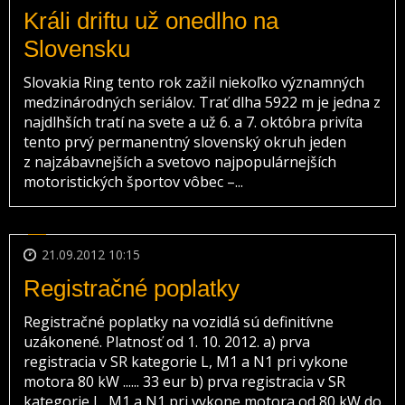
Králi driftu už onedlho na
Slovensku
Slovakia Ring tento rok zažil niekoľko významných
medzinárodných seriálov. Trať dlha 5922 m je jedna z
najdlhších tratí na svete a už 6. a 7. októbra privíta
tento prvý permanentný slovenský okruh jeden
z najzábavnejších a svetovo najpopulárnejších
motoristických športov vôbec –...
21.09.2012 10:15
Registračné poplatky
Registračné poplatky na vozidlá sú definitívne
uzákonené. Platnosť od 1. 10. 2012. a) prva
registracia v SR kategorie L, M1 a N1 pri vykone
motora 80 kW ...... 33 eur b) prva registracia v SR
kategorie L, M1 a N1 pri vykone motora od 80 kW do