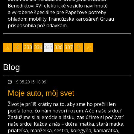
Benediktovi XVI elektrické vozidlo navrhnuté
a vyrobené špeciálne pre Pápežove potreby
ohľadom mobility. Francúzska karosáreň Gruau
prispôsobila požiadavkám...
333
334
335
336
337
Blog
19.05.2015 18:09
Moje auto, môj svet
Život je príliš krátky na to, aby sme ho prežili len
podľa toho, čo nám hovorí rozum. A čo naše srdce?
Zaslúžime si aj emócie a lásku, zaslúžime si počúvať
naše srdce. Každá z nás – dcéra, matka, stará matka,
priateľka, manželka, sestra, kolegyňa, kamarátka,