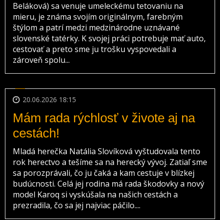
Beláková) sa venuje umeleckému tetovaniu na
mieru, je známa svojím originálnym, farebným
štýlom a patrí medzi medzinárodne uznávané
slovenské tatérky. K svojej práci potrebuje mať auto,
cestovať a preto sme ju trošku vyspovedali a
zároveň spolu...
20.06.2026 18:15
Mám rada rýchlosť v živote aj na
cestách!
Mladá herečka Natália Slovíková vyštudovala tento
rok herectvo a tešíme sa na herecký vývoj. Zatiaľ sme
sa porozprávali, čo ju čaká a kam cestuje v blízkej
budúcnosti. Celá jej rodina má rada škodovky a nový
model Karoq si vyskúšala na našich cestách a
prezradila, čo sa jej najviac páčilo....