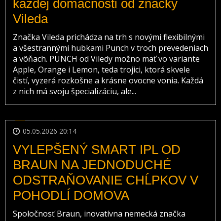
každej domácnosti od značky
Vileda
Značka Vileda prichádza na trh s novými flexibilnými
a všestrannými hubkami Punch v troch prevedeniach
a vôňach. PUNCH od Viledy možno mať vo variante
Apple, Orange i Lemon, teda trojici, ktorá skvele
čistí, vyzerá rozkošne a krásne ovocne vonia. Každá
z nich má svoju špecializáciu, ale...
05.05.2026 20:14
VYLEPŠENÝ SMART IPL OD
BRAUN NA JEDNODUCHÉ
ODSTRAŇOVANIE CHĹPKOV V
POHODLÍ DOMOVA
Spoločnosť Braun, inovatívna nemecká značka