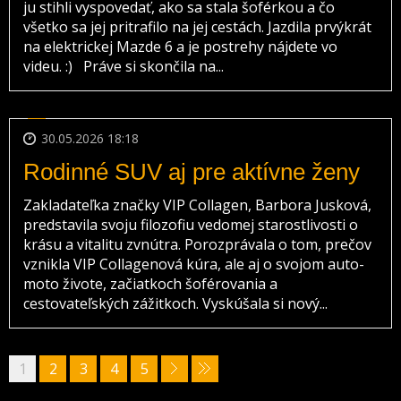
ju stihli vyspovedať, ako sa stala šoférkou a čo
všetko sa jej pritrafilo na jej cestách. Jazdila prvýkrát
na elektrickej Mazde 6 a je postrehy nájdete vo
videu. :) Práve si skončila na...
30.05.2026 18:18
Rodinné SUV aj pre aktívne ženy
Zakladateľka značky VIP Collagen, Barbora Jusková,
predstavila svoju filozofiu vedomej starostlivosti o
krásu a vitalitu zvnútra. Porozprávala o tom, prečov
vznikla VIP Collagenová kúra, ale aj o svojom auto-
moto živote, začiatkoch šoférovania a
cestovateľských zážitkoch. Vyskúšala si nový...
1
2
3
4
5