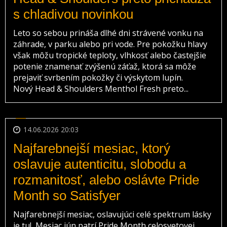
s chladivou novinkou
Leto so sebou prináša dlhé dni strávené vonku na
záhrade, v parku alebo pri vode. Pre pokožku hlavy
však môžu tropické teploty, vlhkosť alebo častejšie
potenie znamenať zvýšenú záťaž, ktorá sa môže
prejaviť svrbením pokožky či výskytom lupín.
Nový Head & Shoulders Menthol Fresh preto...
14.06.2026 20:03
Najfarebnejší mesiac, ktorý
oslavuje autenticitu, slobodu a
rozmanitosť, alebo oslávte Pride
Month so Satisfyer
Najfarebnejší mesiac, oslavujúci celé spektrum lásky
je tu! Mesiac jún patrí Pride Month celosvetovej