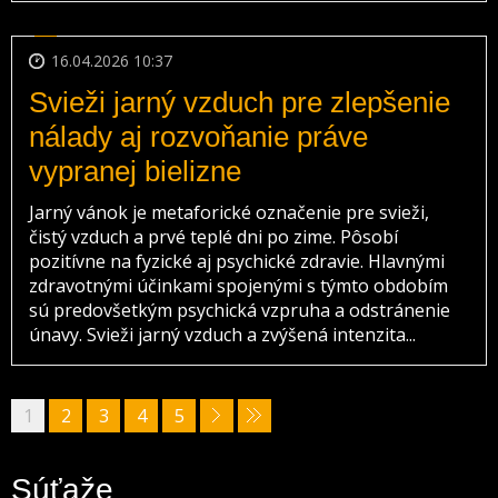
16.04.2026 10:37
Svieži jarný vzduch pre zlepšenie
nálady aj rozvoňanie práve
vypranej bielizne
Jarný vánok je metaforické označenie pre svieži,
čistý vzduch a prvé teplé dni po zime. Pôsobí
pozitívne na fyzické aj psychické zdravie. Hlavnými
zdravotnými účinkami spojenými s týmto obdobím
sú predovšetkým psychická vzpruha a odstránenie
únavy. Svieži jarný vzduch a zvýšená intenzita...
1
2
3
4
5
Súťaže