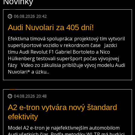
Novinky
06.08.2026 20:42
Audi Nuvolari za 405 dní!
Efektívna tímová spolupráca: projektový tím vytvoril
superšportové vozidlo v rekordnom čase Jazdci
tímu Audi Revolut F1 Gabriel Bortoleto a Nico
Hülkenberg testovali superšport počas vývojovej
fázy Video zo zákulisia približuje vývoj modelu Audi
Nuvolari* a úzku...
04.08.2026 20:48
A2 e-tron vytvára nový štandard
efektivity
Model A2 e-tron je najefektívnejším automobilom
Audi všetkých čias. Podľa metodiky WLTP má budúci