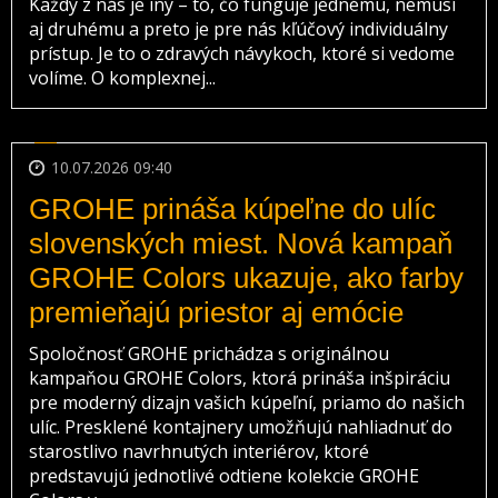
Každý z nás je iný – to, čo funguje jednému, nemusí
aj druhému a preto je pre nás kľúčový individuálny
prístup. Je to o zdravých návykoch, ktoré si vedome
volíme. O komplexnej...
10.07.2026 09:40
GROHE prináša kúpeľne do ulíc
slovenských miest. Nová kampaň
GROHE Colors ukazuje, ako farby
premieňajú priestor aj emócie
Spoločnosť GROHE prichádza s originálnou
kampaňou GROHE Colors, ktorá prináša inšpiráciu
pre moderný dizajn vašich kúpeľní, priamo do našich
ulíc. Presklené kontajnery umožňujú nahliadnuť do
starostlivo navrhnutých interiérov, ktoré
predstavujú jednotlivé odtiene kolekcie GROHE