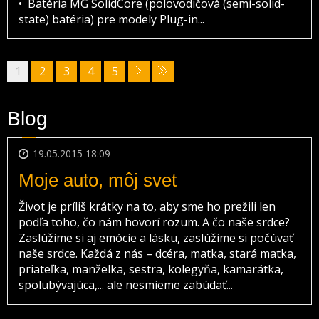
• Batéria MG SolidCore (polovodičová (semi-solid-
state) batéria) pre modely Plug-in...
1
2
3
4
5
Blog
19.05.2015 18:09
Moje auto, môj svet
Život je príliš krátky na to, aby sme ho prežili len
podľa toho, čo nám hovorí rozum. A čo naše srdce?
Zaslúžime si aj emócie a lásku, zaslúžime si počúvať
naše srdce. Každá z nás – dcéra, matka, stará matka,
priateľka, manželka, sestra, kolegyňa, kamarátka,
spolubývajúca,... ale nesmieme zabúdať...