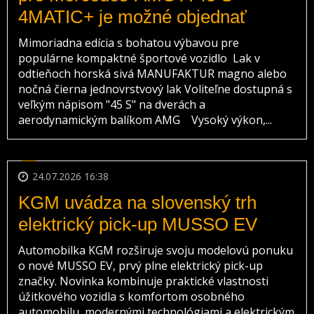
4MATIC+ je možné objednať
Mimoriadna edícia s bohatou výbavou pre
populárne kompaktné športové vozidlo Lak v
odtieňoch horská sivá MANUFAKTUR magno alebo
nočná čierna jednovrstvový lak Voliteľne dostupná s
veľkým nápisom "45 S" na dverách a
aerodynamickým balíkom AMG Vysoký výkon,...
24.07.2026 16:38
KGM uvádza na slovenský trh
elektrický pick-up MUSSO EV
Automobilka KGM rozširuje svoju modelovú ponuku
o nové MUSSO EV, prvý plne elektrický pick-up
značky. Novinka kombinuje praktické vlastnosti
úžitkového vozidla s komfortom osobného
automobilu, modernými technológiami a elektrickým