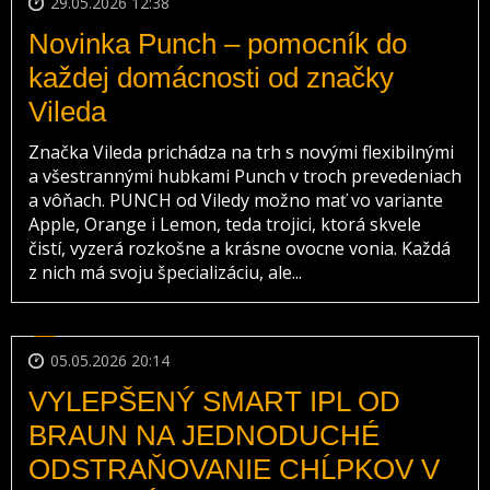
29.05.2026 12:38
Novinka Punch – pomocník do
každej domácnosti od značky
Vileda
Značka Vileda prichádza na trh s novými flexibilnými
a všestrannými hubkami Punch v troch prevedeniach
a vôňach. PUNCH od Viledy možno mať vo variante
Apple, Orange i Lemon, teda trojici, ktorá skvele
čistí, vyzerá rozkošne a krásne ovocne vonia. Každá
z nich má svoju špecializáciu, ale...
05.05.2026 20:14
VYLEPŠENÝ SMART IPL OD
BRAUN NA JEDNODUCHÉ
ODSTRAŇOVANIE CHĹPKOV V