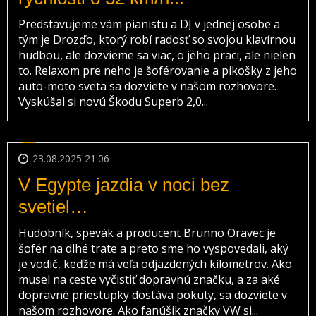
Predstavujeme vám pianistu a DJ v jednej osobe a
tým je Drozďo, ktorý robí radosť so svojou klavírnou
hudbou, ale dozvieme sa viac, o jeho praci, ale nielen
to. Relaxom pre neho je šoférovanie a pikošky z jeho
auto-moto sveta sa dozviete v našom rozhovore.
Vyskúšal si novú Škodu Superb 2,0...
23.08.2025 21:06
V Egypte jazdia v noci bez
svetiel…
Hudobník, spevák a producent Brunno Oravec je
šofér na dlhé trate a preto sme ho vyspovedali, aký
je vodič, keďže má veľa odjazdených kilometrov. Ako
musel na ceste vyčistiť dopravnú značku, a za aké
dopravné priestupky dostáva pokuty, sa dozviete v
našom rozhovore. Ako fanúšik značky VW si...