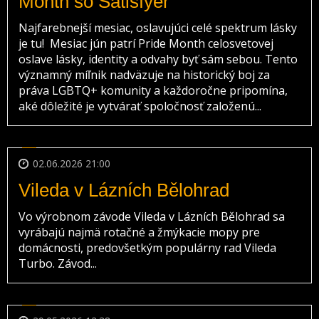
Month so Satisfyer
Najfarebnejší mesiac, oslavujúci celé spektrum lásky
je tu! Mesiac jún patrí Pride Month celosvetovej
oslave lásky, identity a odvahy byť sám sebou. Tento
významný míľnik nadväzuje na historický boj za
práva LGBTQ+ komunity a každoročne pripomína,
aké dôležité je vytvárať spoločnosť založenú...
02.06.2026 21:00
Vileda v Lázních Bělohrad
Vo výrobnom závode Vileda v Lázních Bělohrad sa
vyrábajú najmä rotačné a žmýkacie mopy pre
domácnosti, predovšetkým populárny rad Vileda
Turbo. Závod...