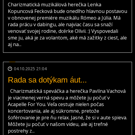
Charizmatická muzikálová herečka Lenka
Kopuncová Fecková bude onedlho hlavnou postavou
v obnovenej premiére muzikálu Rómeo a Júlia. Má
rada prácu v dabingu, ale najviac času sa snaží
venovať svojej rodine, dcérke Olívii. :) Vyspovedali
sme ju, aká je za volantom, aké má zažitky z ciest, ale
aj na...
04.10.2025 21:04
Rada sa dotýkam áut...
Charizmatická speváčka a herečka Pavlína Vachová
je viacmenej verná spevu a môžete ju počuť v
Acapelle For You. Veľa cestuje nielen počas
koncertovania, ale aj súkromne, pretože
šoférovanie je pre ňu relax. Jasné, že si v aute spieva.
Môžete ju počuť v našom videu, ale aj trefné
postrehy z...