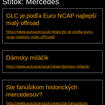
Štítok: Mercedes
GLC je podľa Euro NCAP najlepší
malý offroad
http://www.autoazena.sk/news/glc-je-podla-euro-
ncap-najlepsi-maly-offroad/
Dámsky miláčik
http://www.autoazena.sk/news/damsky-milacik/
Ste fanúšikom historických
mercedesov?
http://www.autoazena.sk/news/ste-fanusikom-