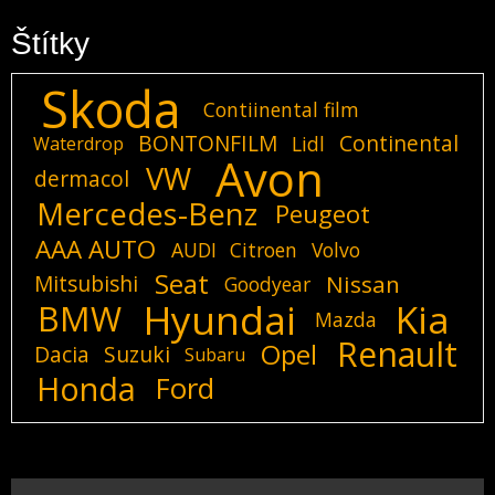
Štítky
Skoda
Contiinental film
BONTONFILM
Continental
Lidl
Waterdrop
Avon
VW
dermacol
Mercedes-Benz
Peugeot
AAA AUTO
AUDI
Citroen
Volvo
Seat
Mitsubishi
Nissan
Goodyear
Hyundai
Kia
BMW
Mazda
Renault
Opel
Dacia
Suzuki
Subaru
Honda
Ford