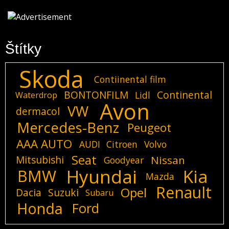
Štítky
Skoda
Contiinental film
BONTONFILM
Continental
Lidl
Waterdrop
Avon
VW
dermacol
Mercedes-Benz
Peugeot
AAA AUTO
AUDI
Citroen
Volvo
Seat
Mitsubishi
Nissan
Goodyear
Hyundai
Kia
BMW
Mazda
Renault
Opel
Dacia
Suzuki
Subaru
Honda
Ford