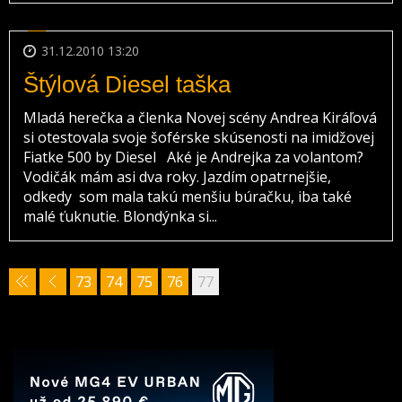
31.12.2010 13:20
Štýlová Diesel taška
Mladá herečka a členka Novej scény Andrea Kiráľová
si otestovala svoje šoférske skúsenosti na imidžovej
Fiatke 500 by Diesel Aké je Andrejka za volantom?
Vodičák mám asi dva roky. Jazdím opatrnejšie,
odkedy som mala takú menšiu búračku, iba také
malé ťuknutie. Blondýnka si...
73
74
75
76
77