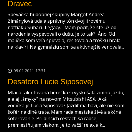
Dravec
Speváčka hudobnej skupiny Margot Andrea
Zimányiová udala správny tón dvojlitrovému
naftiaku Subaru Legacy. Mám pocit, že ste už od
narodenia vyspevovali o dušu. Je to tak? Áno. Od
malička som veľa spievala, recitovala a trošku hrala
na klavíri. Na gymnáziu som sa aktívnejšie venovala...
09.01.2011 17:31
Desatoro Lucie Siposovej
Mladá talentovaná herečka si vyskúšala zimnú jazdu,
ale aj „šmyky“ na novom Mitsubishi ASX. Aká
vodička je Lucia Siposová? Jazdiť ma baví, ale nie som
šofér na dlhé trate. Mám rada mestské živé a akčné
šoférovanie. Pri dlhších cestách sa radšej
premiestňujem vlakom. Je to väčší relax a k...