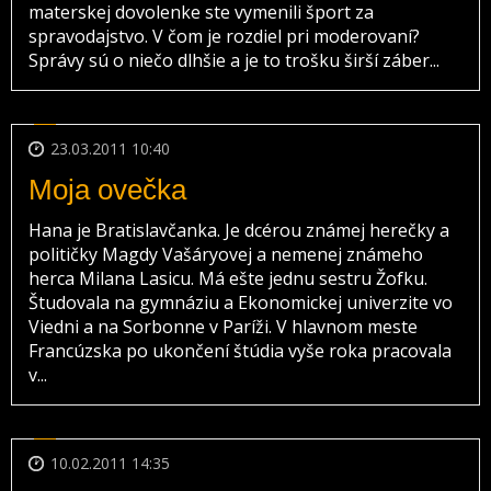
materskej dovolenke ste vymenili šport za
spravodajstvo. V čom je rozdiel pri moderovaní?
Správy sú o niečo dlhšie a je to trošku širší záber...
23.03.2011 10:40
Moja ovečka
Hana je Bratislavčanka. Je dcérou známej herečky a
političky Magdy Vašáryovej a nemenej známeho
herca Milana Lasicu. Má ešte jednu sestru Žofku.
Študovala na gymnáziu a Ekonomickej univerzite vo
Viedni a na Sorbonne v Paríži. V hlavnom meste
Francúzska po ukončení štúdia vyše roka pracovala
v...
10.02.2011 14:35