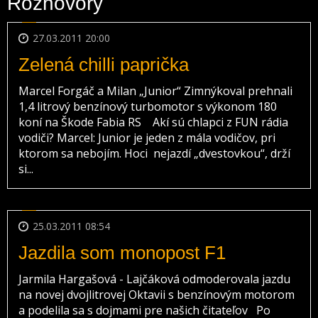
Rozhovory
27.03.2011 20:00
Zelená chilli paprička
Marcel Forgáč a Milan „Junior“ Zimnýkoval prehnali
1,4 litrový benzínový turbomotor s výkonom 180
koní na Škode Fabia RS Akí sú chlapci z FUN rádia
vodiči? Marcel: Junior je jeden z mála vodičov, pri
ktorom sa nebojím. Hoci nejazdí „dvestovkou“, drží
si...
25.03.2011 08:54
Jazdila som monopost F1
Jarmila Hargašová - Lajčáková odmoderovala jazdu
na novej dvojlitrovej Oktavii s benzínovým motorom
a podelila sa s dojmami pre našich čitateľov Po