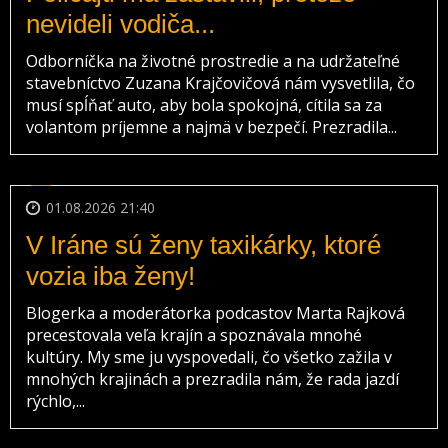
nevideli vodiča...
Odborníčka na životné prostredie a na udržateľné
stavebníctvo Zuzana Krajčovičová nám vysvetlila, čo
musí spĺňať auto, aby bola spokojná, cítila sa za
volantom príjemne a najmä v bezpečí. Prezradila...
01.08.2026 21:40
V Iráne sú ženy taxikárky, ktoré
vozia iba ženy!
Blogerka a moderátorka podcastov Marta Rajková
precestovala veľa krajín a spoznávala mnohé
kultúry. My sme ju vyspovedali, čo všetko zažila v
mnohých krajinách a prezradila nám, že rada jazdí
rýchlo,...