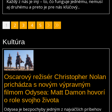
Každý z nás je iný – to, čo funguje jednému, nemusí
aj druhému a preto je pre nás kľúčový...
1
2
3
4
5
Kultúra
Oscarový režisér Christopher Nolan
prichádza s novým výpravným
filmom Odysea: Matt Damon hovorí
o role svojho života
Odysea je bezpochyby jedným z najväčších príbehov