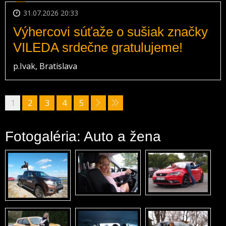
31.07.2026 20:33
Výhercovi súťaže o sušiak značky
VILEDA srdečne gratulujeme!
p.Ivak, Bratislava
1
2
3
4
5
Fotogaléria: Auto a žena