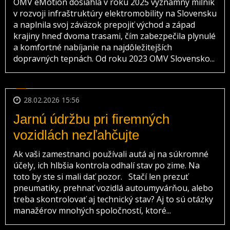
OMV eMotion dosiahla v roku 2025 významný míľnik
v rozvoji infraštruktúry elektromobility na Slovensku
a naplnila svoj záväzok prepojiť východ a západ
krajiny hneď dvoma trasami, čím zabezpečila plynulé
a komfortné nabíjanie na najdôležitejších
dopravných tepnách. Od roku 2023 OMV Slovensko...
28.02.2026 15:56
Jarnú údržbu pri firemných
vozidlách nezľahčujte
Ak vaši zamestnanci používali autá aj na súkromné
účely, ich hlbšia kontrola odhalí stav po zime. Na
toto by ste si mali dať pozor. Stačí len prezuť
pneumatiky, prehnať vozidlá autoumyvárňou, alebo
treba skontrolovať aj technický stav? Aj to sú otázky
manažérov mnohých spoločností, ktoré...