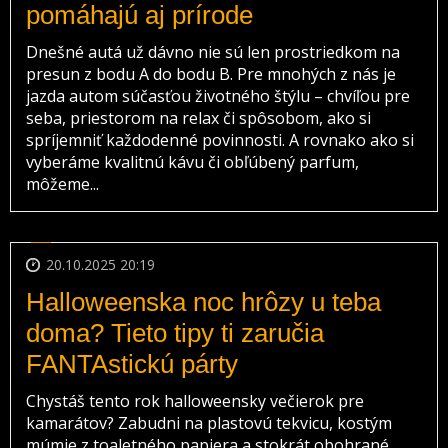
pomáhajú aj prírode
Dnešné autá už dávno nie sú len prostriedkom na
presun z bodu A do bodu B. Pre mnohých z nás je
jazda autom súčasťou životného štýlu – chvíľou pre
seba, priestorom na relax či spôsobom, ako si
spríjemniť každodenné povinnosti. A rovnako ako si
vyberáme kvalitnú kávu či obľúbený parfum,
môžeme...
20.10.2025 20:19
Halloweenska noc hrôzy u teba
doma? Tieto tipy ti zaručia
FANTAstickú párty
Chystáš tento rok halloweensky večierok pre
kamarátov? Zabudni na plastovú tekvicu, kostým
múmie z toaletného papiera a stokrát obohrané