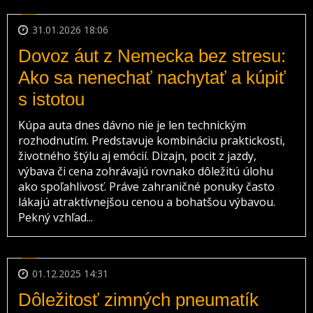
31.01.2026 18:06
Dovoz áut z Nemecka bez stresu:
Ako sa nenechať nachytať a kúpiť
s istotou
Kúpa auta dnes dávno nie je len technickým
rozhodnutím. Predstavuje kombináciu praktickosti,
životného štýlu aj emócií. Dizajn, pocit z jazdy,
výbava či cena zohrávajú rovnako dôležitú úlohu
ako spoľahlivosť. Práve zahraničné ponuky často
lákajú atraktívnejšou cenou a bohatšou výbavou.
Pekný vzhľad...
01.12.2025 14:31
Dôležitosť zimných pneumatík