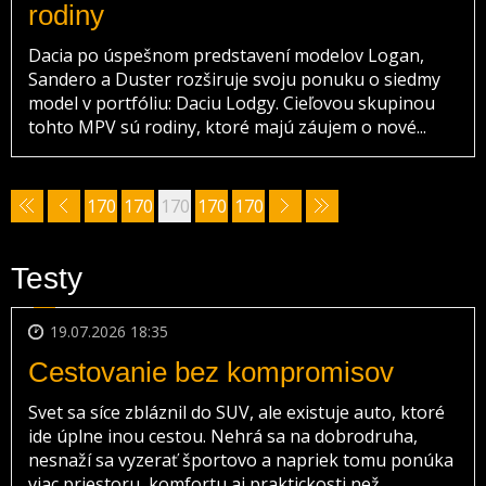
rodiny
Dacia po úspešnom predstavení modelov Logan,
Sandero a Duster rozširuje svoju ponuku o siedmy
model v portfóliu: Daciu Lodgy. Cieľovou skupinou
tohto MPV sú rodiny, ktoré majú záujem o nové...
170
170
170
170
170
5
6
7
8
9
Testy
19.07.2026 18:35
Cestovanie bez kompromisov
Svet sa síce zbláznil do SUV, ale existuje auto, ktoré
ide úplne inou cestou. Nehrá sa na dobrodruha,
nesnaží sa vyzerať športovo a napriek tomu ponúka
viac priestoru, komfortu aj praktickosti než...