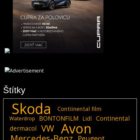
Štítky
Skoda
Contiinental film
BONTONFILM
Continental
Lidl
Waterdrop
Avon
VW
dermacol
Mercedes-Benz
Peugeot