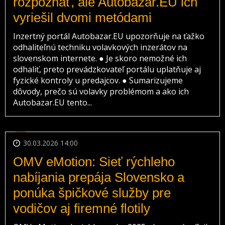
rozpoznať, ale Autobazar.EU ich
vyriešil dvomi metódami
Inzertný portál Autobazar.EU upozorňuje na ťažko
odhaliteľnú techniku volavkových inzerátov na
slovenskom internete. ● Je skoro nemožné ich
odhaliť, preto prevádzkovateľ portálu uplatňuje aj
fyzické kontroly u predajcov. ● Sumarizujeme
dôvody, prečo sú volavky problémom a ako ich
Autobazar.EU tento...
30.03.2026 14:00
OMV eMotion: Sieť rýchleho
nabíjania prepája Slovensko a
ponúka špičkové služby pre
vodičov aj firemné flotily