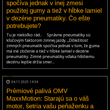
spočíva jednak v inej zmesi
použitej gumy a tiež v hĺbke lamiel
v dezéne pneumatiky. Čo ešte
potrebujete?
Tu je niekoľko rád... Správne pneumatiky sú
kľúčovým faktorom zimnej jazdy. „Dôležitosť
zimných pneumatík spočíva jednak v tom, že guma
má iné zloženie a tiež v hĺbke lamiel v dezéne
pneumatiky. Zimné pneumatiky vďaka hlbšiemu
dezénu lepšie držia smer...
04.11.2025 14:34
Prémiové palivá OMV
MaxxMotion: Starajú sa o váš
motor, šetria vašu peňaženku a