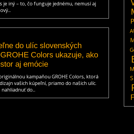
s je iný – to, čo funguje jednému, nemusí aj
vý...
P
A
M
ne do ulíc slovenských
G
 GROHE Colors ukazuje, ako
estor aj emócie
M
originálnou kampaňou GROHE Colors, ktorá
S
izajn vašich kúpeľní, priamo do našich ulíc.
nahliadnuť do...