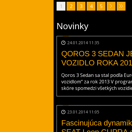
1
2
3
4
5
Novinky
24.01.2014 11:35
QOROS 3 SEDAN J
VOZIDLO ROKA 201
Qoros 3 Sedan sa stal podľa E
vozidlom“ za rok 2013 V progra
skóre spomedzi všetkých vozidiel
23.01.2014 11:05
Fascinujúca dynamika