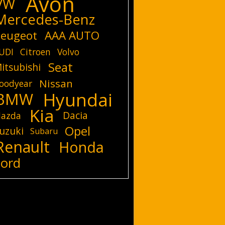
Avon
VW
Mercedes-Benz
eugeot
AAA AUTO
UDI
Citroen
Volvo
Seat
itsubishi
Nissan
oodyear
Hyundai
BMW
Kia
Dacia
azda
Opel
uzuki
Subaru
Renault
Honda
Ford