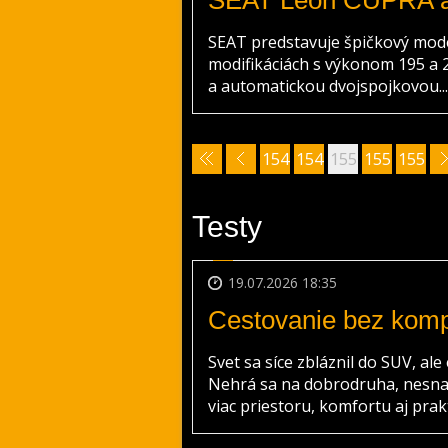
SEAT Leon CUPRA 
SEAT predstavuje špičkový mode
modifikáciách s výkonom 195 a
a automatickou dvojspojkovou...
154
154
155
155
155
8
9
0
1
2
Testy
19.07.2026 18:35
Cestovanie bez kom
Svet sa síce zbláznil do SUV, ale
Nehrá sa na dobrodruha, nesna
viac priestoru, komfortu aj prakt