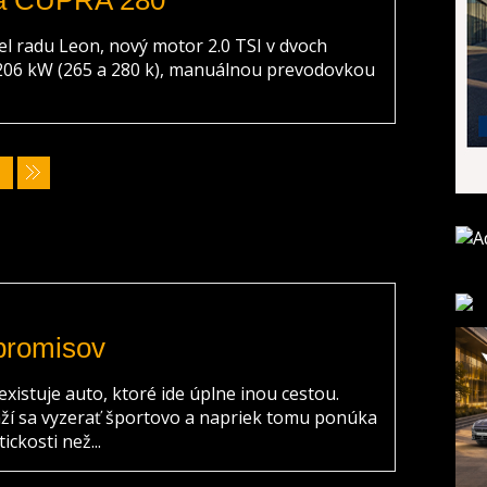
a CUPRA 280
l radu Leon, nový motor 2.0 TSI v dvoch
 206 kW (265 a 280 k), manuálnou prevodovkou
promisov
 existuje auto, ktoré ide úplne inou cestou.
ží sa vyzerať športovo a napriek tomu ponúka
ickosti než...