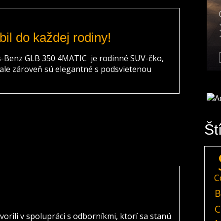
il do každej rodiny!
s-Benz GLB 350 4MATIC je rodinné SUV-čko,
 ale zároveň sú elegantné s podsvietenou
Št
C
B
C
ili v spolupráci s odborníkmi, ktorí sa stanú