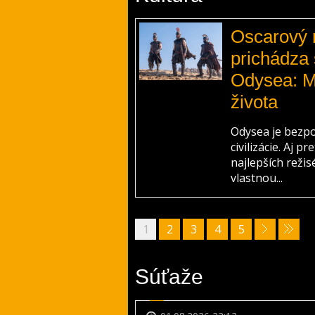
Oscarový r
prichádza
Odysea: M
života
Odysea je bezpo
civilizácie. Aj 
najlepších reži
vlastnou...
1
2
3
4
5
Súťaže