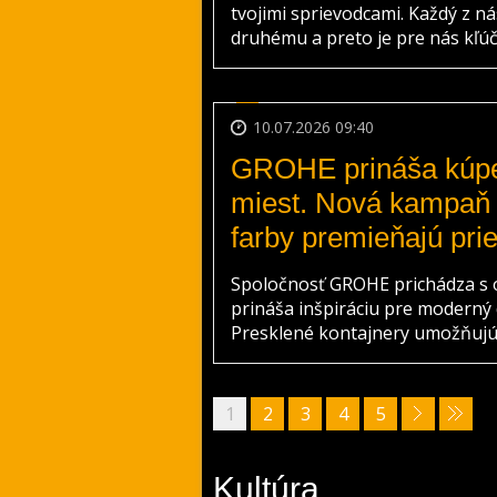
tvojimi sprievodcami. Každý z ná
druhému a preto je pre nás kľúčo
10.07.2026 09:40
GROHE prináša kúpeľ
miest. Nová kampaň
farby premieňajú pri
Spoločnosť GROHE prichádza s 
prináša inšpiráciu pre moderný d
Presklené kontajnery umožňujú 
1
2
3
4
5
Kultúra