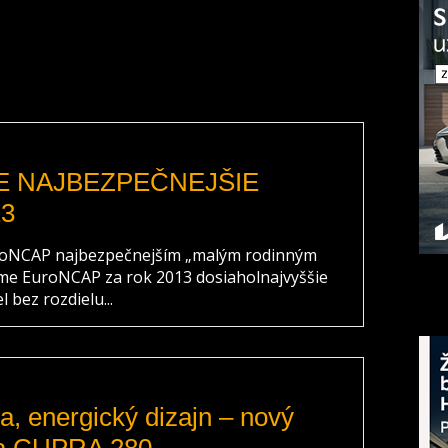
E NAJBEZPEČNEJŠIE
3
uroNCAP najbezpečnejším „malým rodinným
me EuroNCAP za rok 2013 dosiaholnajvyššie
 bez rozdielu...
, energický dizajn – nový