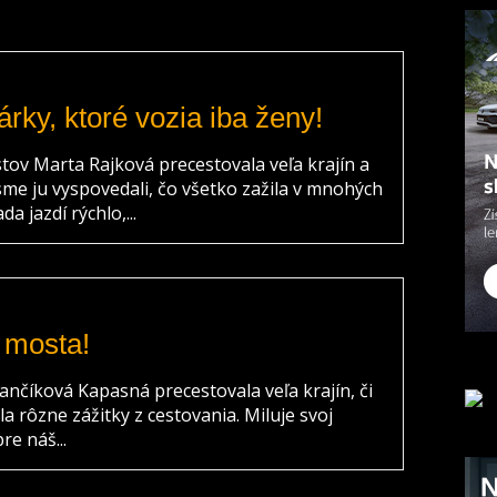
árky, ktoré vozia iba ženy!
ov Marta Rajková precestovala veľa krajín a
me ju vyspovedali, čo všetko zažila v mnohých
a jazdí rýchlo,...
 mosta!
nčíková Kapasná precestovala veľa krajín, či
a rôzne zážitky z cestovania. Miluje svoj
e náš...