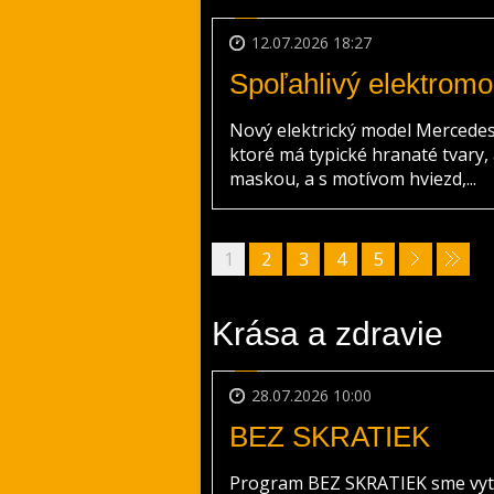
12.07.2026 18:27
Spoľahlivý elektromob
Nový elektrický model Mercede
ktoré má typické hranaté tvary,
maskou, a s motívom hviezd,...
1
2
3
4
5
Krása a zdravie
28.07.2026 10:00
BEZ SKRATIEK
Program BEZ SKRATIEK sme vytvor