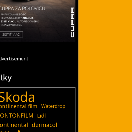
ítky
Skoda
ontiinental film
Waterdrop
ONTONFILM
Lidl
ontinental
dermacol