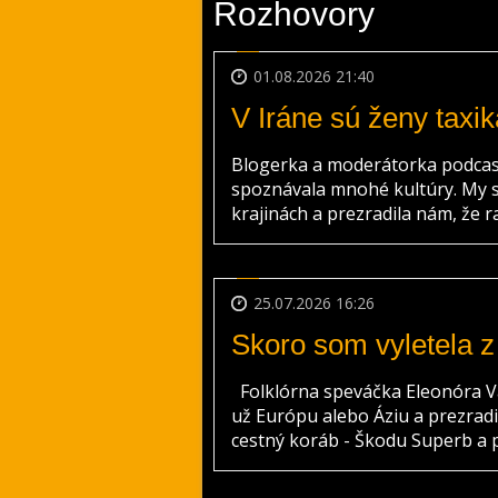
Rozhovory
01.08.2026 21:40
V Iráne sú ženy taxik
Blogerka a moderátorka podcast
spoznávala mnohé kultúry. My s
krajinách a prezradila nám, že rad
25.07.2026 16:26
Skoro som vyletela z
Folklórna speváčka Eleonóra Va
už Európu alebo Áziu a prezradil
cestný koráb - Škodu Superb a pr