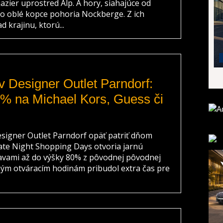
 jazier uprostred Álp. A hory, siahajúce od
 po oblé kopce pohoria Nockberge. Z ich
 krajinu, ktorú...
v Designer Outlet Parndorf:
0% na Michael Kors, Guess či
esigner Outlet Parndorf opäť patriť dňom
Late Night Shopping Days otvoria jarnú
avami až do výšky 80% z pôvodnej pôvodnej
ým otváracím hodinám pribudol extra čas pre