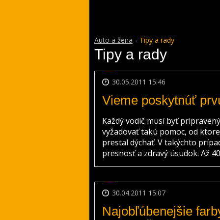
Auto a žena
Tipy a rady
Tipy a rady
30.05.2011 15:46
Vieme poskytnúť pr
Každý vodič musí byť pripravený
vyžadovať takú pomoc, od ktorej 
prestal dýchať. V takýchto príp
presnosť a zdravý úsudok. Až 40%
30.04.2011 15:07
Najobľúbenejšie farb