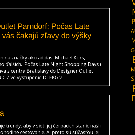
P
tlet Parndorf: Počas Late
A
 vás čakajú zľavy do výšky
M
G
n na značky ako adidas, Michael Kors,
o ďalších. Počas Late Night Shopping Days (
M
ava z centra Bratislavy do Designer Outlet
 € Živé vystúpenie DJ EKG v...
S
ta
trendy, aby v sieti jej čerpacích staníc našli
ohodlné cestovanie. Aj preto sú súčasťou jej