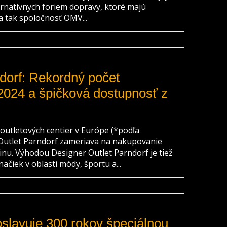
lternatívnych foriem dopravy, ktoré majú
a tak spoločnosť OMV...
dorf: Rekordný počet
2024 a špičková dostupnosť z
 outletových centier v Európe (*podľa
 Outlet Parndorf zameriava na nakupovanie
dinu. Výhodou Designer Outlet Parndorf je tiež
čiek v oblasti módy, športu a...
slavuje 300 rokov špeciálnou