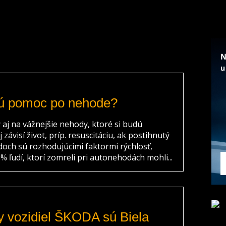
vú pomoc po nehode?
 aj na vážnejšie nehody, ktoré si budú
závisí život, príp. resuscitáciu, ak postihnutý
adoch sú rozhodujúcimi faktormi rýchlosť,
 ľudí, ktorí zomreli pri autonehodách mohli...
y vozidiel ŠKODA sú Biela