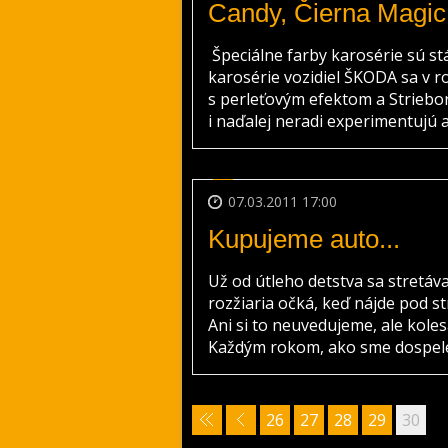
Candy, Čierna Magic 
Špeciálne farby karosérie sú s
karosérie vozidiel ŠKODA sa v r
s perleťovým efektom a Strieborn
i naďalej neradi experimentujú a 
07.03.2011 17:00
Kupujeme auto...
Už od útleho detstva sa stretá
rozžiaria očká, keď nájde pod s
Ani si to neuvedujeme, ale koles
Každým rokom, ako sme dospelejš
26
27
28
29
30