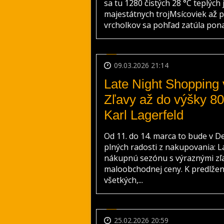
sa tu 1280 čistých 28 °C teplých
majestátnych trojMsícoviek až
vrcholkov sa pohľad zatúla ponad
09.03.2026 21:14
Late Night Shopping 
Zľavy až do výšky 8
Karl Lagerfeld
Od 11. do 14. marca to bude v D
plných radosti z nakupovania: 
nákupnú sezónu s výraznými zľ
maloobchodnej ceny. K predlžen
všetkých,...
25.02.2026 20:59