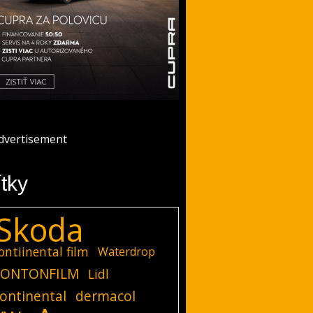
ítky
Skoda
ontiinental film
Waterdrop
ONTONFILM
Lidl
ontinental
dermacol