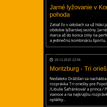
Jarné lyžovanie v Kor
pohoda
Zatiaľ čo v údoliach sa už hlási 
obdobie lyžiarskej sezóny. Jarne
marca až do konca zimy na perf
a jedinečnú kombináciu športu, 
20.12.2025 22:56
Moritzburg - Tri orie
Neďaleko Drážďan sa nachádza z
rozprávka Tri oriešky pre Popo
/Libuše Šafránková/ a princa / P
vianoce a na najkrajšiu rozpráv
oplátky...