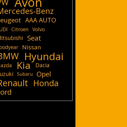
Avon
VW
Mercedes-Benz
eugeot
AAA AUTO
UDI
Citroen
Volvo
Seat
itsubishi
Nissan
oodyear
Hyundai
BMW
Kia
Dacia
azda
Opel
uzuki
Subaru
Renault
Honda
Ford