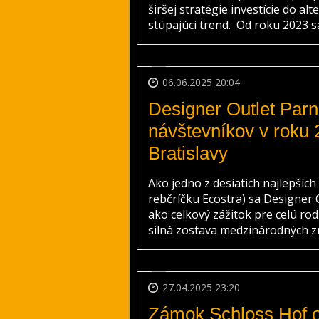
širšej stratégie investície do a
stúpajúci trend. Od roku 2023 s
06.06.2025 20:04
Designer Outlet Parn
návštevníkov v roku 
Bratislavy
Ako jedno z desiatich najlepších
rebčríčku Ecostra) sa Designer
ako celkový zážitok pre celú ro
silná zostava medzinárodných zna
27.04.2025 23:20
Zámok Schloss Hof o