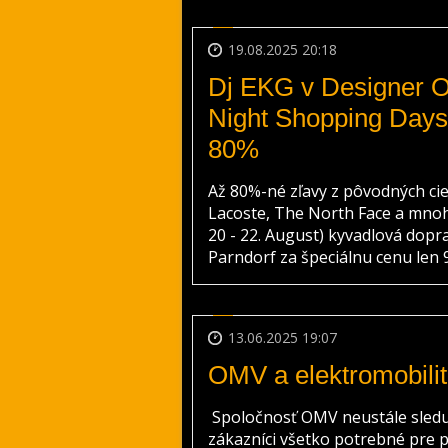
19.08.2025 20:18
Dj EKG v Designer Ou
Night Shopping Days
80%
Až 80%-né zľavy z pôvodných cie
Lacoste, The North Face a mnoh
20 - 22. August) kyvadlová dopr
Parndorf za špeciálnu cenu len 9
13.06.2025 19:07
OMV a elektromobili
Spoločnosť OMV neustále sleduje 
zákazníci všetko potrebné pre p