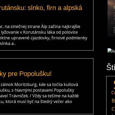
utánsku: slnko, firn a alpská
jar, na slnečnej strane Álp začína najkrajšie
́ lyžovanie v Korutánsku láka od polovice
ektne upravené zjazdovky, firnové podmienky
slnka a...
Št
šky pre Popolušku!
ámok Moritzburg, kde sa točila kultová
lušku, s hlavnými postavami Popolušky
C
avel Trávniček. / Vždy sa tešíme na každé
B
ku, ktorá musí byť na štedrý večer ako
C