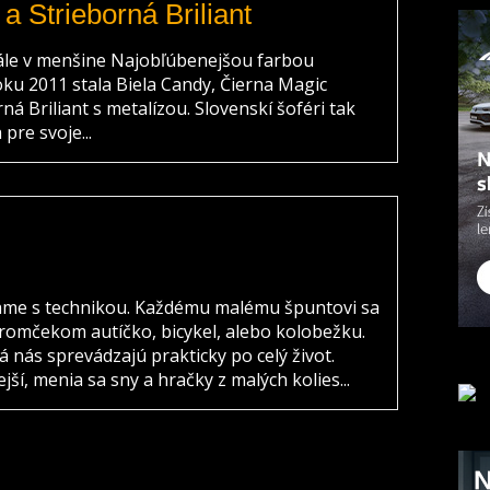
a Strieborná Briliant
tále v menšine Najobľúbenejšou farbou
oku 2011 stala Biela Candy, Čierna Magic
á Briliant s metalízou. Slovenskí šoféri tak
pre svoje...
vame s technikou. Každému malému špuntovi sa
tromčekom autíčko, bicykel, alebo kolobežku.
á nás sprevádzajú prakticky po celý život.
í, menia sa sny a hračky z malých kolies...