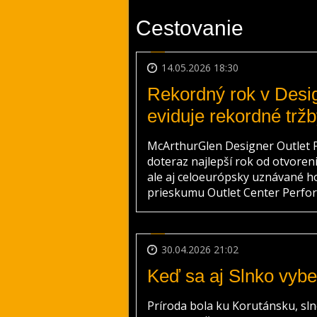
Cestovanie
14.05.2026 18:30
Rekordný rok v Desig
eviduje rekordné tržb
McArthurGlen Designer Outlet P
doteraz najlepší rok od otvoreni
ale aj celoeurópsky uznávané h
prieskumu Outlet Center Perfor
30.04.2026 21:02
Keď sa aj Slnko vybe
Príroda bola ku Korutánsku, sln