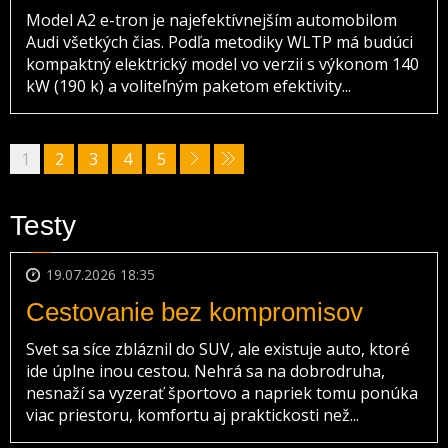
Model A2 e-tron je najefektívnejším automobilom
Audi všetkých čias. Podľa metodiky WLTP má budúci
kompaktný elektrický model vo verzii s výkonom 140
kW (190 k) a voliteľným paketom efektivity...
1
2
3
4
5
Testy
19.07.2026 18:35
Cestovanie bez kompromisov
Svet sa síce zbláznil do SUV, ale existuje auto, ktoré
ide úplne inou cestou. Nehrá sa na dobrodruha,
nesnaží sa vyzerať športovo a napriek tomu ponúka
viac priestoru, komfortu aj praktickosti než...