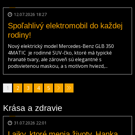
12.07.2026 18:27
Spoľahlivý elektromobil do každej
rodiny!
Nový elektrický model Mercedes-Benz GLB 350
4MATIC je rodinné SUV-čko, ktoré má typické
hranaté tvary, ale zároveň sú elegantné s
podsvietenou maskou, a s motívom hviezd,...
1
2
3
4
5
Krása a zdravie
31.07.2026 22:01
Lajky, ktoré menia životy. Hanka