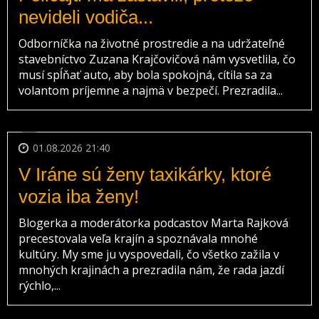
nevideli vodiča...
Odborníčka na životné prostredie a na udržateľné
stavebníctvo Zuzana Krajčovičová nám vysvetlila, čo
musí spĺňať auto, aby bola spokojná, cítila sa za
volantom príjemne a najmä v bezpečí. Prezradila...
01.08.2026 21:40
V Iráne sú ženy taxikárky, ktoré
vozia iba ženy!
Blogerka a moderátorka podcastov Marta Rajková
precestovala veľa krajín a spoznávala mnohé
kultúry. My sme ju vyspovedali, čo všetko zažila v
mnohých krajinách a prezradila nám, že rada jazdí
rýchlo,...