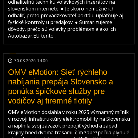
odhaliteľnú techniku volavkových inzerátov na
slovenskom internete. ● Je skoro nemožné ich
odhaliť, preto prevádzkovateľ portálu uplatňuje aj
fyzické kontroly u predajcov. ● Sumarizujeme
dôvody, prečo sú volavky problémom a ako ich
Autobazar.EU tento...
30.03.2026 14:00
OMV eMotion: Sieť rýchleho
nabíjania prepája Slovensko a
ponúka špičkové služby pre
vodičov aj firemné flotily
OMV eMotion dosiahla v roku 2025 významný míľnik
v rozvoji infraštruktúry elektromobility na Slovensku
a naplnila svoj záväzok prepojiť východ a západ
krajiny hneď dvoma trasami, čím zabezpečila plynulé