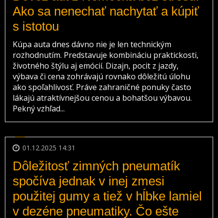
Ako sa nenechať nachytať a kúpiť
s istotou
Kúpa auta dnes dávno nie je len technickým
rozhodnutím. Predstavuje kombináciu praktickosti,
životného štýlu aj emócií. Dizajn, pocit z jazdy,
výbava či cena zohrávajú rovnako dôležitú úlohu
ako spoľahlivosť. Práve zahraničné ponuky často
lákajú atraktívnejšou cenou a bohatšou výbavou.
Pekný vzhľad...
01.12.2025 14:31
Dôležitosť zimných pneumatík
spočíva jednak v inej zmesi
použitej gumy a tiež v hĺbke lamiel
v dezéne pneumatiky. Čo ešte