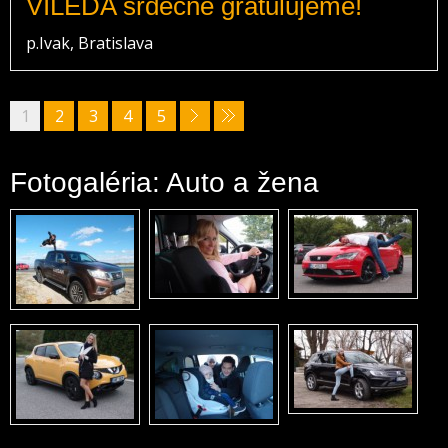
VILEDA srdečne gratulujeme!
p.Ivak, Bratislava
1
2
3
4
5
Fotogaléria: Auto a žena