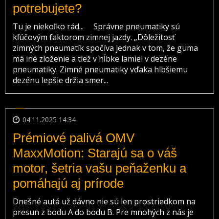
potrebujete?
Tu je niekoľko rád... Správne pneumatiky sú
kľúčovým faktorom zimnej jazdy. „Dôležitosť
zimných pneumatík spočíva jednak v tom, že guma
má iné zloženie a tiež v hĺbke lamiel v dezéne
pneumatiky. Zimné pneumatiky vďaka hlbšiemu
dezénu lepšie držia smer...
04.11.2025 14:34
Prémiové palivá OMV
MaxxMotion: Starajú sa o váš
motor, šetria vašu peňaženku a
pomáhajú aj prírode
Dnešné autá už dávno nie sú len prostriedkom na
presun z bodu A do bodu B. Pre mnohých z nás je