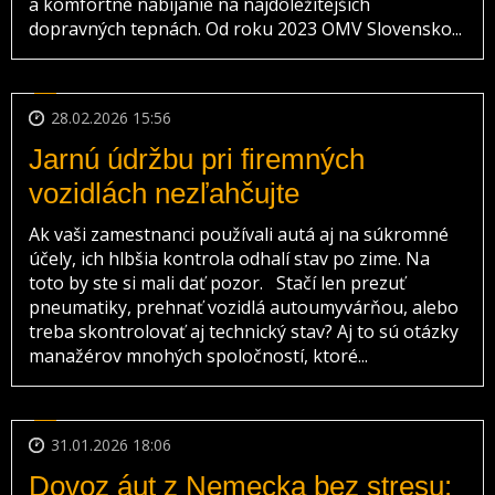
a komfortné nabíjanie na najdôležitejších
dopravných tepnách. Od roku 2023 OMV Slovensko...
28.02.2026 15:56
Jarnú údržbu pri firemných
vozidlách nezľahčujte
Ak vaši zamestnanci používali autá aj na súkromné
účely, ich hlbšia kontrola odhalí stav po zime. Na
toto by ste si mali dať pozor. Stačí len prezuť
pneumatiky, prehnať vozidlá autoumyvárňou, alebo
treba skontrolovať aj technický stav? Aj to sú otázky
manažérov mnohých spoločností, ktoré...
31.01.2026 18:06
Dovoz áut z Nemecka bez stresu: