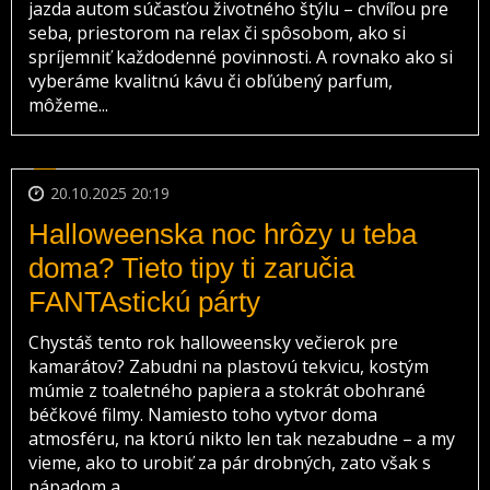
jazda autom súčasťou životného štýlu – chvíľou pre
seba, priestorom na relax či spôsobom, ako si
spríjemniť každodenné povinnosti. A rovnako ako si
vyberáme kvalitnú kávu či obľúbený parfum,
môžeme...
20.10.2025 20:19
Halloweenska noc hrôzy u teba
doma? Tieto tipy ti zaručia
FANTAstickú párty
Chystáš tento rok halloweensky večierok pre
kamarátov? Zabudni na plastovú tekvicu, kostým
múmie z toaletného papiera a stokrát obohrané
béčkové filmy. Namiesto toho vytvor doma
atmosféru, na ktorú nikto len tak nezabudne – a my
vieme, ako to urobiť za pár drobných, zato však s
nápadom a...