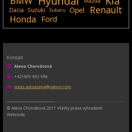
Hyundai
Kia
BMW
Mazda
Renault
Opel
Dacia
Suzuki
Subaru
Honda
Ford
Kontakt
Alena Chorvátová
+421905 992 998
sutaz.au
toazena@
yahoo.co
m
© Alena Chorvátová 2011 Všetky práva vyhradené.
Webnode