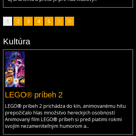
1
2
3
4
5
Kultúra
LEGO® príbeh 2
LEGO® príbeh 2 prichádza do kín, animovanému hitu
prepožičalo hlas množstvo hereckých osobností
Animovaný film LEGO® príbeh si pred piatimi rokmi
svojím nezameniteľným humorom a...