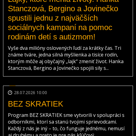
Stanczová, Bergino a Jovinečko
spustili jednu z najväčších
sociálnych kampaní na pomoc
rodinám detí s autizmom!
Vyše dva milióny oslovených ľudí za krátky čas. Tri
známe tváre, jedna silná myšlienka a tisíce rodín,
ktorým môže aj obyčajný „lajk“ zmeniť život. Hanka
Stanczová, Bergino a Jovinečko spojili sily s...
28.07.2026 10:00
BEZ SKRATIEK
Program BEZ SKRATIEK sme vytvorili v spolupráci s
odborníkmi, ktorí sa stanú tvojimi sprievodcami.
Každý z nás je iný – to, čo funguje jednému, nemusí
aj druhému a preto je pre nás kľúčový...