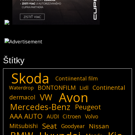
Štítky
Skoda
Contiinental film
BONTONFILM
Continental
Lidl
Waterdrop
Avon
VW
dermacol
Mercedes-Benz
Peugeot
AAA AUTO
AUDI
Citroen
Volvo
Seat
Mitsubishi
Nissan
Goodyear