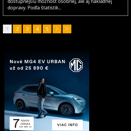
dostupnejšiu možnosť osobnej, ale aj nákladnej
dopravy. Podľa štatistík...
1
2
3
4
5