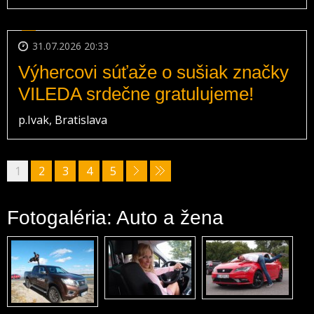
31.07.2026 20:33
Výhercovi súťaže o sušiak značky
VILEDA srdečne gratulujeme!
p.Ivak, Bratislava
1
2
3
4
5
Fotogaléria: Auto a žena