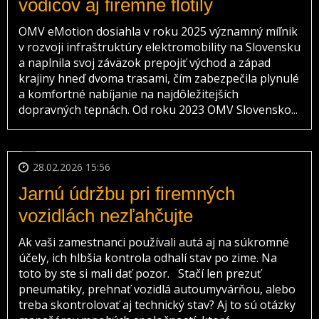
vodičov aj firemné flotily
OMV eMotion dosiahla v roku 2025 významný míľnik
v rozvoji infraštruktúry elektromobility na Slovensku
a naplnila svoj záväzok prepojiť východ a západ
krajiny hneď dvoma trasami, čím zabezpečila plynulé
a komfortné nabíjanie na najdôležitejších
dopravných tepnách. Od roku 2023 OMV Slovensko...
28.02.2026 15:56
Jarnú údržbu pri firemných
vozidlách nezľahčujte
Ak vaši zamestnanci používali autá aj na súkromné
účely, ich hlbšia kontrola odhalí stav po zime. Na
toto by ste si mali dať pozor. Stačí len prezuť
pneumatiky, prehnať vozidlá autoumyvárňou, alebo
treba skontrolovať aj technický stav? Aj to sú otázky