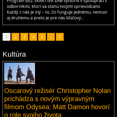
Program BEZ SKRATIEK sme vytvorili v spolupráci s
odborníkmi, ktorí sa stanú tvojimi sprievodcami.
Každý z nás je iný – to, čo funguje jednému, nemusí
aj druhému a preto je pre nás kľúčový...
1
2
3
4
5
Kultúra
Oscarový režisér Christopher Nolan
prichádza s novým výpravným
filmom Odysea: Matt Damon hovorí
o role svojho života