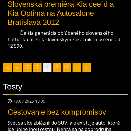
Slovenská premiéra Kia cee´d a
Kia Optima na Autosalone
Bratislava 2012
· Ďalšia generácia obľúbeného slovenského
hatbacku mieri k slovenským zákazníkom v cene od
12 590...
171
171
171
171
171
0
1
2
3
4
Testy
19.07.2026 18:35
Cestovanie bez kompromisov
Svet sa síce zbláznil do SUV, ale existuje auto, ktoré
ide úplne inou cestou. Nehrá sa na dobrodruha,