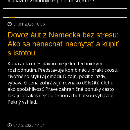
manažérov mnohých spoločností, ktoré...
31.01.2026 18:06
Dovoz áut z Nemecka bez stresu:
Ako sa nenechať nachytať a kúpiť
s istotou
Kúpa auta dnes dávno nie je len technickým
rozhodnutím. Predstavuje kombináciu praktickosti,
životného štýlu aj emócií. Dizajn, pocit z jazdy,
výbava či cena zohrávajú rovnako dôležitú úlohu
ako spoľahlivosť. Práve zahraničné ponuky často
lákajú atraktívnejšou cenou a bohatšou výbavou.
Pekný vzhľad...
01.12.2025 14:31