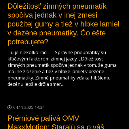
Dôležitosť zimných pneumatík
spočíva jednak v inej zmesi
použitej gumy a tiež v hĺbke lamiel
v dezéne pneumatiky. Čo ešte
potrebujete?
Tu je niekoľko rád... Správne pneumatiky sú
kľúčovým faktorom zimnej jazdy. „Dôležitosť
zimných pneumatík spočíva jednak v tom, že guma
má iné zloženie a tiež v hĺbke lamiel v dezéne
pneumatiky. Zimné pneumatiky vďaka hlbšiemu
dezénu lepšie držia smer...
04.11.2025 14:34
Prémiové palivá OMV
MaxxMotion: Starajú sa o váš