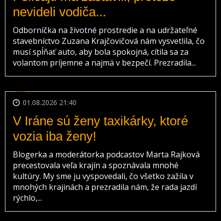
nevideli vodiča...
Odborníčka na životné prostredie a na udržateľné
stavebníctvo Zuzana Krajčovičová nám vysvetlila, čo
musí spĺňať auto, aby bola spokojná, cítila sa za
volantom príjemne a najmä v bezpečí. Prezradila...
01.08.2026 21:40
V Iráne sú ženy taxikárky, ktoré
vozia iba ženy!
Blogerka a moderátorka podcastov Marta Rajková
precestovala veľa krajín a spoznávala mnohé
kultúry. My sme ju vyspovedali, čo všetko zažila v
mnohých krajinách a prezradila nám, že rada jazdí
rýchlo,...