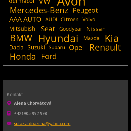
Avon
VW
dermacol
Mercedes-Benz
Peugeot
AAA AUTO
AUDI
Citroen
Volvo
Seat
Mitsubishi
Nissan
Goodyear
Hyundai
Kia
BMW
Mazda
Renault
Opel
Dacia
Suzuki
Subaru
Honda
Ford
Kontakt
Alena Chorvátová
+421905 992 998
sutaz.au
toazena@
yahoo.co
m