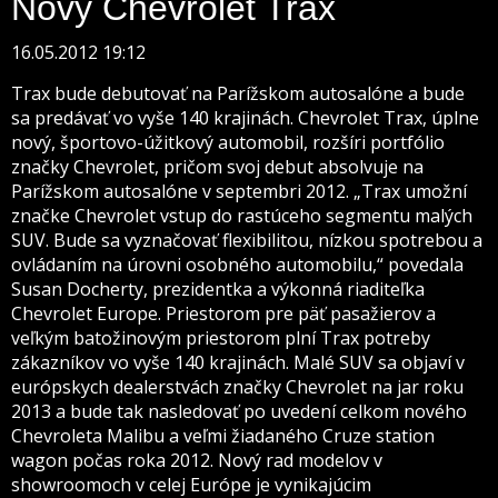
Nový Chevrolet Trax
16.05.2012 19:12
Trax bude debutovať na Parížskom autosalóne a bude
sa predávať vo vyše 140 krajinách. Chevrolet Trax, úplne
nový, športovo-úžitkový automobil, rozšíri portfólio
značky Chevrolet, pričom svoj debut absolvuje na
Parížskom autosalóne v septembri 2012. „Trax umožní
značke Chevrolet vstup do rastúceho segmentu malých
SUV. Bude sa vyznačovať flexibilitou, nízkou spotrebou a
ovládaním na úrovni osobného automobilu,“ povedala
Susan Docherty, prezidentka a výkonná riaditeľka
Chevrolet Europe. Priestorom pre päť pasažierov a
veľkým batožinovým priestorom plní Trax potreby
zákazníkov vo vyše 140 krajinách. Malé SUV sa objaví v
európskych dealerstvách značky Chevrolet na jar roku
2013 a bude tak nasledovať po uvedení celkom nového
Chevroleta Malibu a veľmi žiadaného Cruze station
wagon počas roka 2012. Nový rad modelov v
showroomoch v celej Európe je vynikajúcim