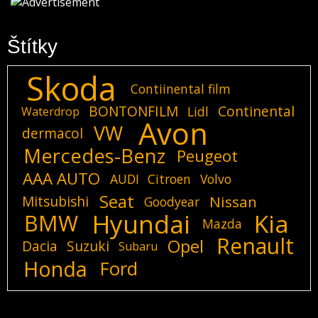
Štítky
Skoda
Contiinental film
BONTONFILM
Continental
Lidl
Waterdrop
Avon
VW
dermacol
Mercedes-Benz
Peugeot
AAA AUTO
AUDI
Citroen
Volvo
Seat
Mitsubishi
Nissan
Goodyear
Hyundai
Kia
BMW
Mazda
Renault
Opel
Dacia
Suzuki
Subaru
Honda
Ford