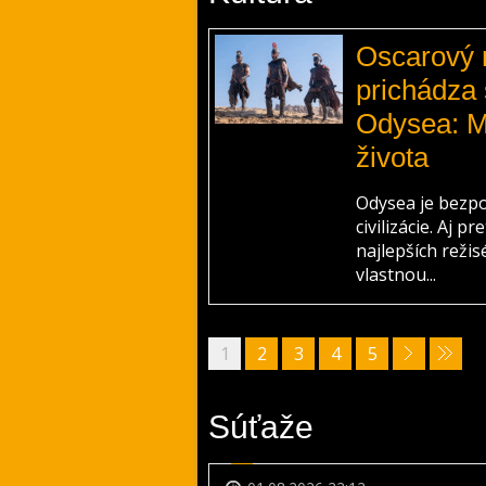
Oscarový r
prichádza
Odysea: M
života
Odysea je bezpo
civilizácie. Aj 
najlepších reži
vlastnou...
1
2
3
4
5
Súťaže