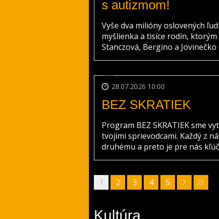
s autizmom!
Vyše dva milióny oslovených ľudí
myšlienka a tisíce rodín, ktorým
Stanczová, Bergino a Jovinečko spo
28.07.2026 10:00
BEZ SKRATIEK
Program BEZ SKRATIEK sme vytvor
tvojimi sprievodcami. Každý z ná
druhému a preto je pre nás kľúčo
1
2
3
4
5
Kultúra