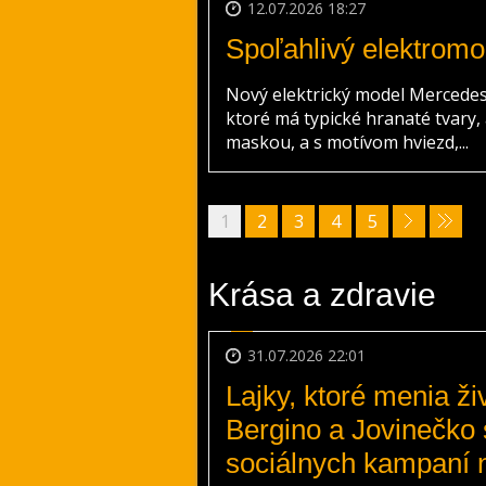
12.07.2026 18:27
Spoľahlivý elektromob
Nový elektrický model Mercede
ktoré má typické hranaté tvary,
maskou, a s motívom hviezd,...
1
2
3
4
5
Krása a zdravie
31.07.2026 22:01
Lajky, ktoré menia ž
Bergino a Jovinečko s
sociálnych kampaní 