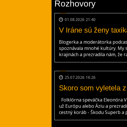
Rozhovory
01.08.2026 21:40
V Iráne sú ženy taxik
Blogerka a moderátorka podcast
spoznávala mnohé kultúry. My s
krajinách a prezradila nám, že rad
25.07.2026 16:26
Skoro som vyletela z
Folklórna speváčka Eleonóra Va
už Európu alebo Áziu a prezradil
cestný koráb - Škodu Superb a pr