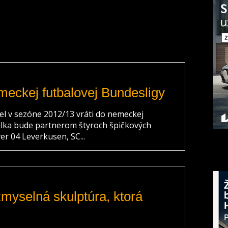
meckej futbalovej Bundesligy
el v sezóne 2012/13 vráti do nemeckej
lka bude partnerom štyroch špičkových
er 04 Leverkusen, SC...
zmyselná skulptúra, ktorá