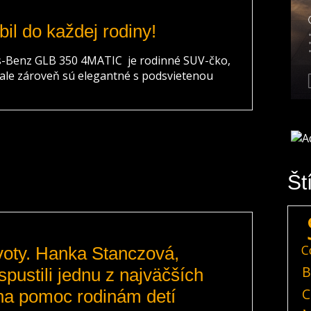
il do každej rodiny!
s-Benz GLB 350 4MATIC je rodinné SUV-čko,
 ale zároveň sú elegantné s podsvietenou
Št
C
ivoty. Hanka Stanczová,
B
pustili jednu z najväčších
C
na pomoc rodinám detí