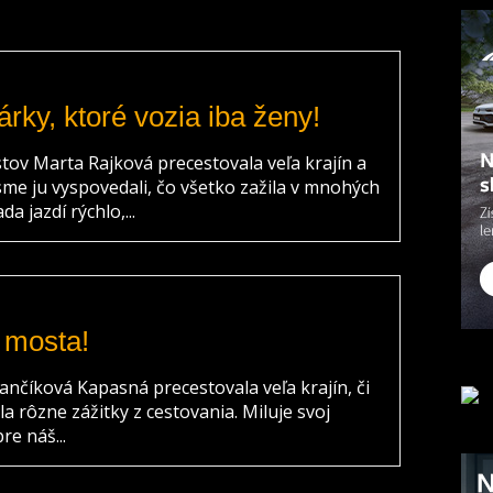
árky, ktoré vozia iba ženy!
ov Marta Rajková precestovala veľa krajín a
me ju vyspovedali, čo všetko zažila v mnohých
a jazdí rýchlo,...
 mosta!
nčíková Kapasná precestovala veľa krajín, či
a rôzne zážitky z cestovania. Miluje svoj
e náš...