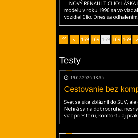
NOVÝ RENAULT CLIO: LÁSKA N
modelu v roku 1990 sa vo viac a
vozidiel Clio. Dnes sa odhalením..
169
169
169
169
169
2
3
4
5
6
Testy
19.07.2026 18:35
Cestovanie bez kom
Svet sa síce zbláznil do SUV, ale
Nehrá sa na dobrodruha, nesna
viac priestoru, komfortu aj prakt