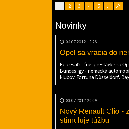
1
2
3
4
5
Novinky
04.07.2012 12:28
Opel sa vracia do ne
Po desaťročnej prestávke sa Op
Bundesligy - nemecká automobi
klubov: Fortuna Düsseldorf, Bay
03.07.2012 20:09
Nový Renault Clio - 
stimuluje túžbu