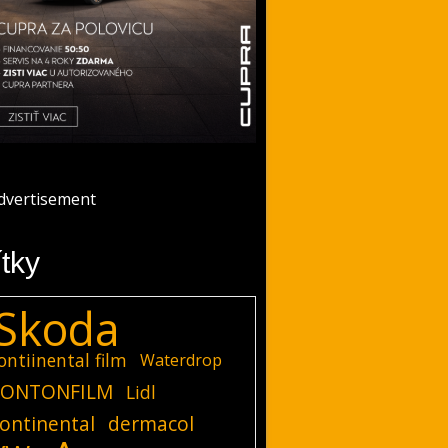
ítky
Skoda
ontiinental film
Waterdrop
ONTONFILM
Lidl
ontinental
dermacol