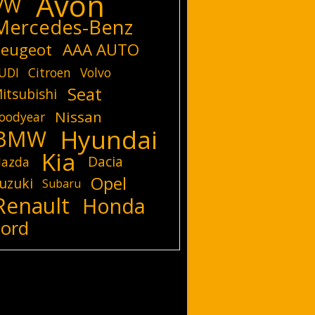
Avon
VW
Mercedes-Benz
eugeot
AAA AUTO
UDI
Citroen
Volvo
Seat
itsubishi
Nissan
oodyear
Hyundai
BMW
Kia
Dacia
azda
Opel
uzuki
Subaru
Renault
Honda
Ford