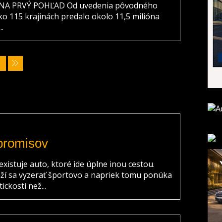
A PRVÝ POHĽAD Od uvedenia pôvodného
ko 115 krajinách predalo okolo 11,5 milióna
.
promisov
 existuje auto, ktoré ide úplne inou cestou.
ží sa vyzerať športovo a napriek tomu ponúka
ickosti než...