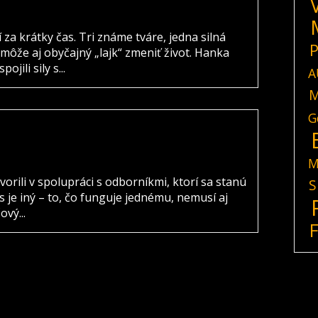
 za krátky čas. Tri známe tváre, jedna silná
P
 môže aj obyčajný „lajk“ zmeniť život. Hanka
jili sily s...
A
M
G
M
ili v spolupráci s odborníkmi, ktorí sa stanú
S
s je iný – to, čo funguje jednému, nemusí aj
vý...