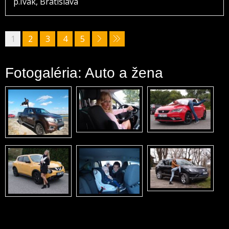
p.Ivak, Bratislava
1
2
3
4
5
Fotogaléria: Auto a žena