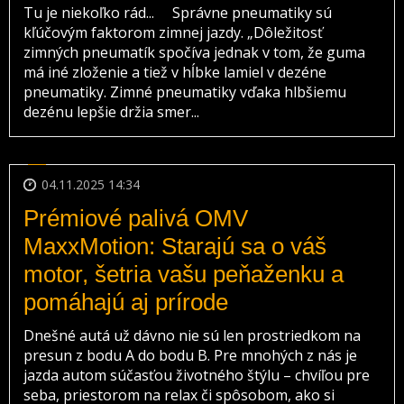
Tu je niekoľko rád... Správne pneumatiky sú
kľúčovým faktorom zimnej jazdy. „Dôležitosť
zimných pneumatík spočíva jednak v tom, že guma
má iné zloženie a tiež v hĺbke lamiel v dezéne
pneumatiky. Zimné pneumatiky vďaka hlbšiemu
dezénu lepšie držia smer...
04.11.2025 14:34
Prémiové palivá OMV
MaxxMotion: Starajú sa o váš
motor, šetria vašu peňaženku a
pomáhajú aj prírode
Dnešné autá už dávno nie sú len prostriedkom na
presun z bodu A do bodu B. Pre mnohých z nás je
jazda autom súčasťou životného štýlu – chvíľou pre
seba, priestorom na relax či spôsobom, ako si