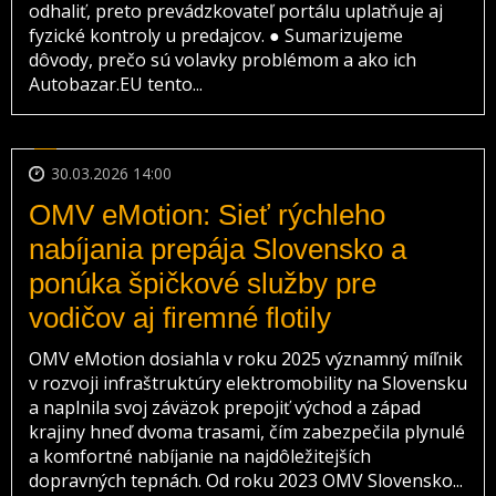
odhaliť, preto prevádzkovateľ portálu uplatňuje aj
fyzické kontroly u predajcov. ● Sumarizujeme
dôvody, prečo sú volavky problémom a ako ich
Autobazar.EU tento...
30.03.2026 14:00
OMV eMotion: Sieť rýchleho
nabíjania prepája Slovensko a
ponúka špičkové služby pre
vodičov aj firemné flotily
OMV eMotion dosiahla v roku 2025 významný míľnik
v rozvoji infraštruktúry elektromobility na Slovensku
a naplnila svoj záväzok prepojiť východ a západ
krajiny hneď dvoma trasami, čím zabezpečila plynulé
a komfortné nabíjanie na najdôležitejších
dopravných tepnách. Od roku 2023 OMV Slovensko...