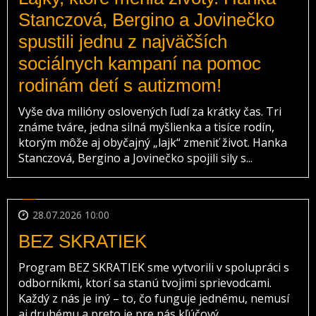
Stanczová, Bergino a Jovinečko
spustili jednu z najväčších
sociálnych kampaní na pomoc
rodinám detí s autizmom!
Vyše dva milióny oslovených ľudí za krátky čas. Tri
známe tváre, jedna silná myšlienka a tisíce rodín,
ktorým môže aj obyčajný „lajk“ zmeniť život. Hanka
Stanczová, Bergino a Jovinečko spojili sily s...
28.07.2026 10:00
BEZ SKRATIEK
Program BEZ SKRATIEK sme vytvorili v spolupráci s
odborníkmi, ktorí sa stanú tvojimi sprievodcami.
Každý z nás je iný – to, čo funguje jednému, nemusí
aj druhému a preto je pre nás kľúčový...