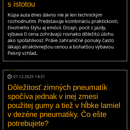
s istotou
Kúpa auta dnes dávno nie je len technickým
rozhodnutím. Predstavuje kombináciu praktickosti,
životného štýlu aj emócií. Dizajn, pocit z jazdy,
výbava či cena zohrávajú rovnako dôležitú úlohu
ako spoľahlivosť. Práve zahraničné ponuky často
lákajú atraktívnejšou cenou a bohatšou výbavou.
Pekný vzhľad...
01.12.2025 14:31
Dôležitosť zimných pneumatík
spočíva jednak v inej zmesi
použitej gumy a tiež v hĺbke lamiel
v dezéne pneumatiky. Čo ešte
potrebujete?