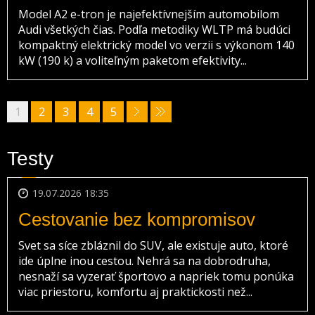
Model A2 e-tron je najefektívnejším automobilom
Audi všetkých čias. Podľa metodiky WLTP má budúci
kompaktný elektrický model vo verzii s výkonom 140
kW (190 k) a voliteľným paketom efektivity...
1
2
3
4
5
Testy
19.07.2026 18:35
Cestovanie bez kompromisov
Svet sa síce zbláznil do SUV, ale existuje auto, ktoré
ide úplne inou cestou. Nehrá sa na dobrodruha,
nesnaží sa vyzerať športovo a napriek tomu ponúka
viac priestoru, komfortu aj praktickosti než...