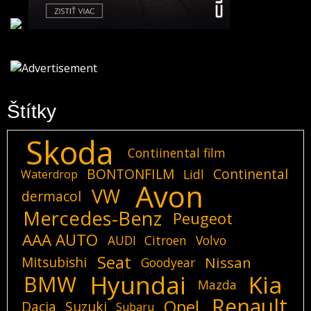
Štítky
Skoda
Contiinental film
BONTONFILM
Continental
Lidl
Waterdrop
Avon
VW
dermacol
Mercedes-Benz
Peugeot
AAA AUTO
AUDI
Citroen
Volvo
Seat
Mitsubishi
Nissan
Goodyear
Hyundai
Kia
BMW
Mazda
Renault
Opel
Dacia
Suzuki
Subaru