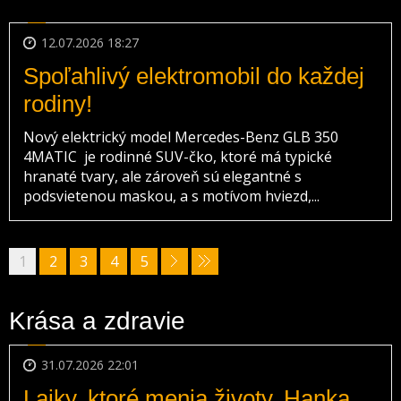
12.07.2026 18:27
Spoľahlivý elektromobil do každej
rodiny!
Nový elektrický model Mercedes-Benz GLB 350
4MATIC je rodinné SUV-čko, ktoré má typické
hranaté tvary, ale zároveň sú elegantné s
podsvietenou maskou, a s motívom hviezd,...
1
2
3
4
5
Krása a zdravie
31.07.2026 22:01
Lajky, ktoré menia životy. Hanka