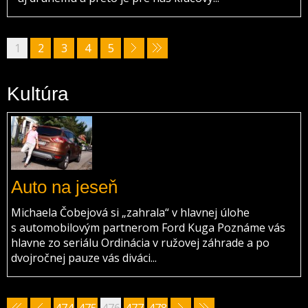
1
2
3
4
5
Kultúra
Auto na jeseň
Michaela Čobejová si „zahrala“ v hlavnej úlohe
s automobilovým partnerom Ford Kuga Poznáme vás
hlavne zo seriálu Ordinácia v ružovej záhrade a po
dvojročnej pauze vás diváci...