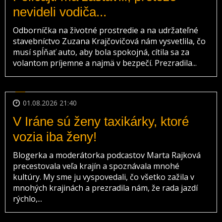
nevideli vodiča...
Odborníčka na životné prostredie a na udržateľné
stavebníctvo Zuzana Krajčovičová nám vysvetlila, čo
musí spĺňať auto, aby bola spokojná, cítila sa za
volantom príjemne a najmä v bezpečí. Prezradila...
01.08.2026 21:40
V Iráne sú ženy taxikárky, ktoré
vozia iba ženy!
Blogerka a moderátorka podcastov Marta Rajková
precestovala veľa krajín a spoznávala mnohé
kultúry. My sme ju vyspovedali, čo všetko zažila v
mnohých krajinách a prezradila nám, že rada jazdí
rýchlo,...