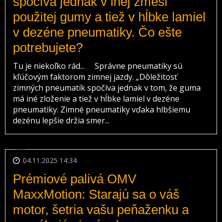
spočíva jednak v inej zmesi
použitej gumy a tiež v hĺbke lamiel
v dezéne pneumatiky. Čo ešte
potrebujete?
Tu je niekoľko rád... Správne pneumatiky sú
kľúčovým faktorom zimnej jazdy. „Dôležitosť
zimných pneumatík spočíva jednak v tom, že guma
má iné zloženie a tiež v hĺbke lamiel v dezéne
pneumatiky. Zimné pneumatiky vďaka hlbšiemu
dezénu lepšie držia smer...
04.11.2025 14:34
Prémiové palivá OMV
MaxxMotion: Starajú sa o váš
motor, šetria vašu peňaženku a