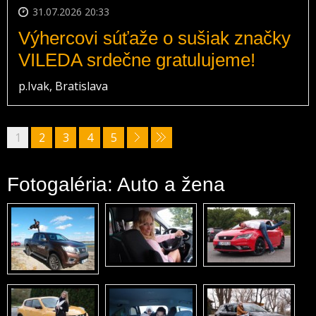
31.07.2026 20:33
Výhercovi súťaže o sušiak značky
VILEDA srdečne gratulujeme!
p.Ivak, Bratislava
1
2
3
4
5
Fotogaléria: Auto a žena