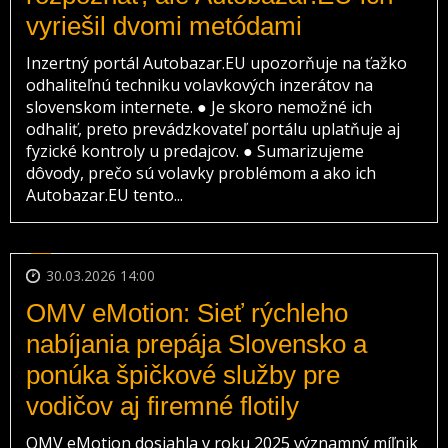
vyriešil dvomi metódami
Inzertný portál Autobazar.EU upozorňuje na ťažko
odhaliteľnú techniku volavkových inzerátov na
slovenskom internete. ● Je skoro nemožné ich
odhaliť, preto prevádzkovateľ portálu uplatňuje aj
fyzické kontroly u predajcov. ● Sumarizujeme
dôvody, prečo sú volavky problémom a ako ich
Autobazar.EU tento...
30.03.2026 14:00
OMV eMotion: Sieť rýchleho
nabíjania prepája Slovensko a
ponúka špičkové služby pre
vodičov aj firemné flotily
OMV eMotion dosiahla v roku 2025 významný míľnik