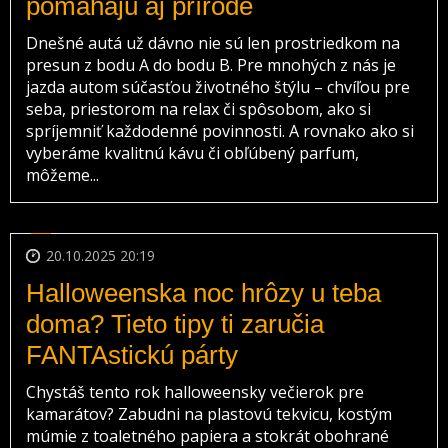
pomáhajú aj prírode
Dnešné autá už dávno nie sú len prostriedkom na
presun z bodu A do bodu B. Pre mnohých z nás je
jazda autom súčasťou životného štýlu – chvíľou pre
seba, priestorom na relax či spôsobom, ako si
spríjemniť každodenné povinnosti. A rovnako ako si
vyberáme kvalitnú kávu či obľúbený parfum,
môžeme...
20.10.2025 20:19
Halloweenska noc hrôzy u teba
doma? Tieto tipy ti zaručia
FANTAstickú párty
Chystáš tento rok halloweensky večierok pre
kamarátov? Zabudni na plastovú tekvicu, kostým
múmie z toaletného papiera a stokrát obohrané