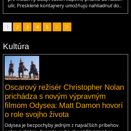
ulíc. Presklené kontajnery umožňujú nahliadnuť do...
1
2
3
4
5
Kultúra
Oscarový režisér Christopher Nolan
prichádza s novým výpravným
filmom Odysea: Matt Damon hovorí
o role svojho života
Odysea je bezpochyby jedným z najväčších príbehov