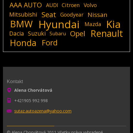
AAA AUTO
AUDI
Citroen
Volvo
Seat
Mitsubishi
Nissan
Goodyear
Hyundai
Kia
BMW
Mazda
Renault
Opel
Dacia
Suzuki
Subaru
Honda
Ford
Kontakt
Alena Chorvátová
+421905 992 998
sutaz.au
toazena@
yahoo.co
m
© Alena Chorvátová 2011 Všetky práva vyhradené.