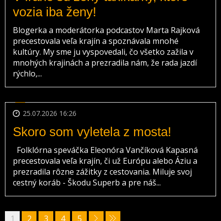
vozia iba ženy!
Blogerka a moderátorka podcastov Marta Rajková
precestovala veľa krajín a spoznávala mnohé
kultúry. My sme ju vyspovedali, čo všetko zažila v
mnohých krajinách a prezradila nám, že rada jazdí
rýchlo,...
25.07.2026 16:26
Skoro som vyletela z mosta!
Folklórna speváčka Eleonóra Vančíková Kapasná
precestovala veľa krajín, či už Európu alebo Áziu a
prezradila rôzne zážitky z cestovania. Miluje svoj
cestný koráb - Škodu Superb a pre náš...
1
2
3
4
5