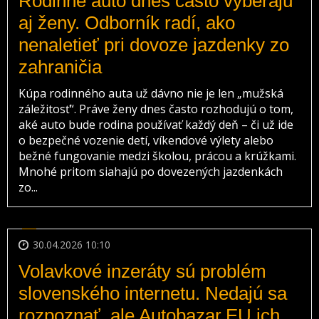
Rodinné auto dnes často vyberajú
aj ženy. Odborník radí, ako
nenaletieť pri dovoze jazdenky zo
zahraničia
Kúpa rodinného auta už dávno nie je len „mužská
záležitosť“. Práve ženy dnes často rozhodujú o tom,
aké auto bude rodina používať každý deň – či už ide
o bezpečné vozenie detí, víkendové výlety alebo
bežné fungovanie medzi školou, prácou a krúžkami.
Mnohé pritom siahajú po dovezených jazdenkách
zo...
30.04.2026 10:10
Volavkové inzeráty sú problém
slovenského internetu. Nedajú sa
rozpoznať, ale Autobazar.EU ich