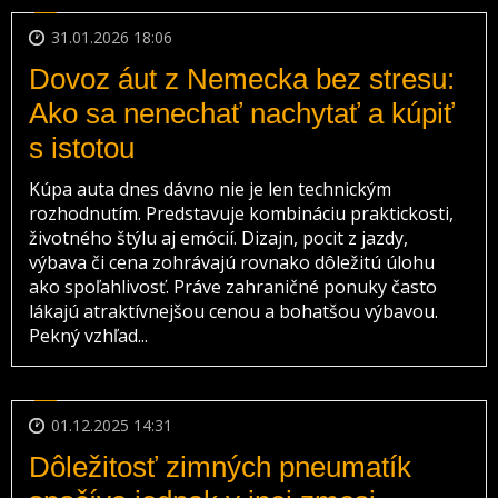
31.01.2026 18:06
Dovoz áut z Nemecka bez stresu:
Ako sa nenechať nachytať a kúpiť
s istotou
Kúpa auta dnes dávno nie je len technickým
rozhodnutím. Predstavuje kombináciu praktickosti,
životného štýlu aj emócií. Dizajn, pocit z jazdy,
výbava či cena zohrávajú rovnako dôležitú úlohu
ako spoľahlivosť. Práve zahraničné ponuky často
lákajú atraktívnejšou cenou a bohatšou výbavou.
Pekný vzhľad...
01.12.2025 14:31
Dôležitosť zimných pneumatík