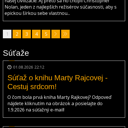
našej civilizácie. Aj preto sa ho chopil Christopher
Nolan, jeden z najlepších režisérov súčasnosti, aby s
epickou šírkou sebe vlastnou...
1
2
3
4
5
Súťaže
01.08.2026 22:12
Súťaž o knihu Marty Rajcovej -
Cestuj srdcom!
O čom bola prvá kniha Marty Rajkovej? Odpoveď
nájdete kliknutím na obrázok a posielajte do
1.9.2026 na súťažný e-mail!