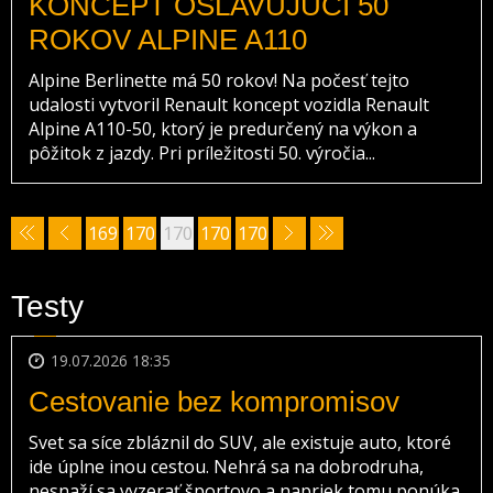
KONCEPT OSLAVUJÚCI 50
ROKOV ALPINE A110
Alpine Berlinette má 50 rokov! Na počesť tejto
udalosti vytvoril Renault koncept vozidla Renault
Alpine A110-50, ktorý je predurčený na výkon a
pôžitok z jazdy. Pri príležitosti 50. výročia...
169
170
170
170
170
9
0
1
2
3
Testy
19.07.2026 18:35
Cestovanie bez kompromisov
Svet sa síce zbláznil do SUV, ale existuje auto, ktoré
ide úplne inou cestou. Nehrá sa na dobrodruha,
nesnaží sa vyzerať športovo a napriek tomu ponúka