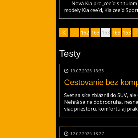
Nová Kia pro_cee´d s titulom „B
modely Kia cee´d, Kia cee´d Sp
162
163
163
163
163
9
0
1
2
3
Testy
19.07.2026 18:35
Cestovanie bez kom
Svet sa síce zbláznil do SUV, ale
Nehrá sa na dobrodruha, nesna
viac priestoru, komfortu aj prakt
12.07.2026 18:27