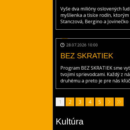
Vyše dva milióny oslovených ľudí
myšlienka a tisíce rodín, ktorým
Stanczová, Bergino a Jovinečko spo
28.07.2026 10:00
BEZ SKRATIEK
Program BEZ SKRATIEK sme vytvor
tvojimi sprievodcami. Každý z ná
druhému a preto je pre nás kľúčo
1
2
3
4
5
Kultúra