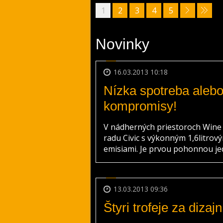
1
2
3
4
5
Novinky
16.03.2013 10:18
Nízka spotreba aleb
kompromisy!
V nádherných priestoroch Wine
radu Civic s výkonným 1,6litro
emisiami. Je prvou pohonnou jed
13.03.2013 09:36
Štyri trofeje za dizaj