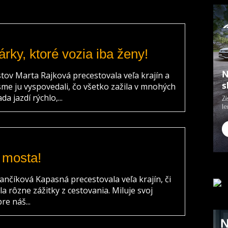
árky, ktoré vozia iba ženy!
ov Marta Rajková precestovala veľa krajín a
me ju vyspovedali, čo všetko zažila v mnohých
a jazdí rýchlo,...
 mosta!
nčíková Kapasná precestovala veľa krajín, či
a rôzne zážitky z cestovania. Miluje svoj
e náš...