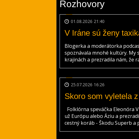
Rozhovory
01.08.2026 21:40
V Iráne sú ženy taxik
Blogerka a moderátorka podcast
spoznávala mnohé kultúry. My s
krajinách a prezradila nám, že rad
25.07.2026 16:26
Skoro som vyletela z
Folklórna speváčka Eleonóra Va
už Európu alebo Áziu a prezradil
cestný koráb - Škodu Superb a pr