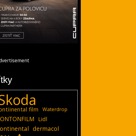
ítky
Skoda
ontiinental film
Waterdrop
ONTONFILM
Lidl
ontinental
dermacol