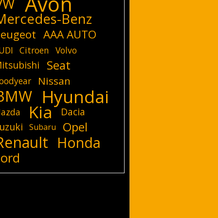
Avon
VW
Mercedes-Benz
eugeot
AAA AUTO
UDI
Citroen
Volvo
Seat
itsubishi
Nissan
oodyear
Hyundai
BMW
Kia
Dacia
azda
Opel
uzuki
Subaru
Renault
Honda
Ford