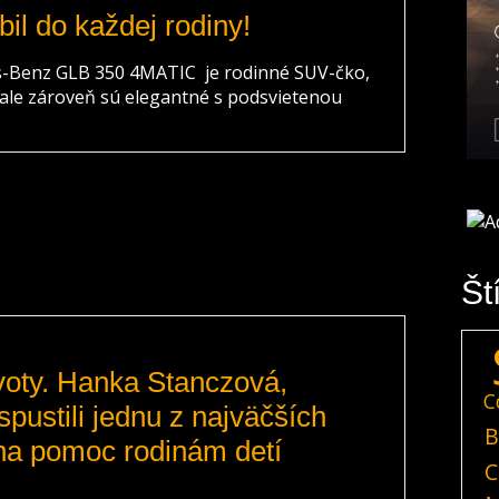
il do každej rodiny!
s-Benz GLB 350 4MATIC je rodinné SUV-čko,
 ale zároveň sú elegantné s podsvietenou
Št
ivoty. Hanka Stanczová,
C
pustili jednu z najväčších
B
na pomoc rodinám detí
C