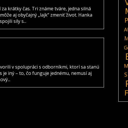
 za krátky čas. Tri známe tváre, jedna silná
 môže aj obyčajný „lajk“ zmeniť život. Hanka
P
jili sily s...
A
M
G
M
ili v spolupráci s odborníkmi, ktorí sa stanú
s je iný – to, čo funguje jednému, nemusí aj
S
vý...