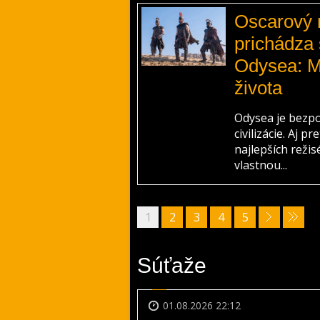
Oscarový r
prichádza
Odysea: M
života
Odysea je bezpo
civilizácie. Aj 
najlepších reži
vlastnou...
1
2
3
4
5
Súťaže
01.08.2026 22:12