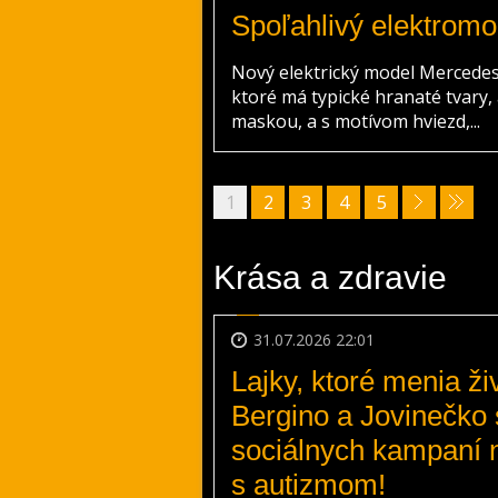
Spoľahlivý elektromob
Nový elektrický model Mercede
ktoré má typické hranaté tvary,
maskou, a s motívom hviezd,...
1
2
3
4
5
Krása a zdravie
31.07.2026 22:01
Lajky, ktoré menia ž
Bergino a Jovinečko s
sociálnych kampaní 
s autizmom!