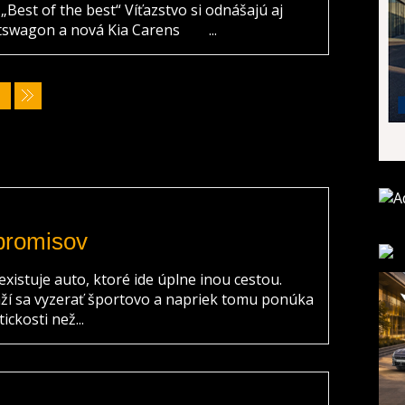
est of the best“ Víťazstvo si odnášajú aj
ortswagon a nová Kia Carens ...
promisov
 existuje auto, ktoré ide úplne inou cestou.
ží sa vyzerať športovo a napriek tomu ponúka
ickosti než...