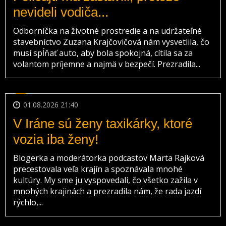
nevideli vodiča...
Odborníčka na životné prostredie a na udržateľné
stavebníctvo Zuzana Krajčovičová nám vysvetlila, čo
musí spĺňať auto, aby bola spokojná, cítila sa za
volantom príjemne a najmä v bezpečí. Prezradila...
01.08.2026 21:40
V Iráne sú ženy taxikárky, ktoré
vozia iba ženy!
Blogerka a moderátorka podcastov Marta Rajková
precestovala veľa krajín a spoznávala mnohé
kultúry. My sme ju vyspovedali, čo všetko zažila v
mnohých krajinách a prezradila nám, že rada jazdí
rýchlo,...