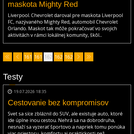
maskota Mighty Red
Liverpool. Chevrolet daroval pre maskota Liverpool
FC, nazývaného Mighty Red, automobil Chevrolet
Orlando. Maskot tak môže pokračovať vo svojich
aktivitách v rámci lokálnej komunity, škôl...
161
161
162
162
162
8
9
0
1
2
Testy
19.07.2026 18:35
Cestovanie bez kompromisov
Svet sa síce zbláznil do SUV, ale existuje auto, ktoré
ide úplne inou cestou. Nehrá sa na dobrodruha,
nesnaží sa vyzerať športovo a napriek tomu ponúka
viac priestoru, komfortu aj praktickosti než...