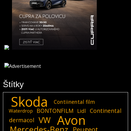
Štítky
Skoda
Contiinental film
BONTONFILM
Continental
Lidl
Waterdrop
Avon
VW
dermacol
Mercedes-Benz
Peugeot