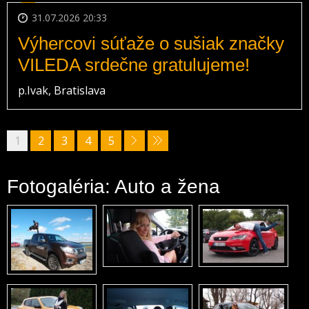
31.07.2026 20:33
Výhercovi súťaže o sušiak značky
VILEDA srdečne gratulujeme!
p.Ivak, Bratislava
1
2
3
4
5
Fotogaléria: Auto a žena