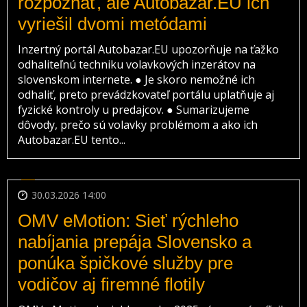
rozpoznať, ale Autobazar.EU ich
vyriešil dvomi metódami
Inzertný portál Autobazar.EU upozorňuje na ťažko
odhaliteľnú techniku volavkových inzerátov na
slovenskom internete. ● Je skoro nemožné ich
odhaliť, preto prevádzkovateľ portálu uplatňuje aj
fyzické kontroly u predajcov. ● Sumarizujeme
dôvody, prečo sú volavky problémom a ako ich
Autobazar.EU tento...
30.03.2026 14:00
OMV eMotion: Sieť rýchleho
nabíjania prepája Slovensko a
ponúka špičkové služby pre
vodičov aj firemné flotily