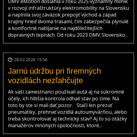
OMV eMotion dosiahla v roku 2025 významný míľnik
v rozvoji infraštruktúry elektromobility na Slovensku
a naplnila svoj záväzok prepojiť východ a západ
krajiny hneď dvoma trasami, čím zabezpečila plynulé
a komfortné nabíjanie na najdôležitejších
dopravných tepnách. Od roku 2023 OMV Slovensko...
28.02.2026 15:56
Jarnú údržbu pri firemných
vozidlách nezľahčujte
Ak vaši zamestnanci používali autá aj na súkromné
účely, ich hlbšia kontrola odhalí stav po zime. Na
toto by ste si mali dať pozor. Stačí len prezuť
pneumatiky, prehnať vozidlá autoumyvárňou, alebo
treba skontrolovať aj technický stav? Aj to sú otázky
manažérov mnohých spoločností, ktoré...