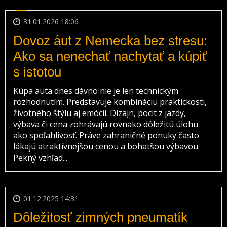
31.01.2026 18:06
Dovoz áut z Nemecka bez stresu:
Ako sa nenechať nachytať a kúpiť
s istotou
Kúpa auta dnes dávno nie je len technickým
rozhodnutím. Predstavuje kombináciu praktickosti,
životného štýlu aj emócií. Dizajn, pocit z jazdy,
výbava či cena zohrávajú rovnako dôležitú úlohu
ako spoľahlivosť. Práve zahraničné ponuky často
lákajú atraktívnejšou cenou a bohatšou výbavou.
Pekný vzhľad...
01.12.2025 14:31
Dôležitosť zimných pneumatík