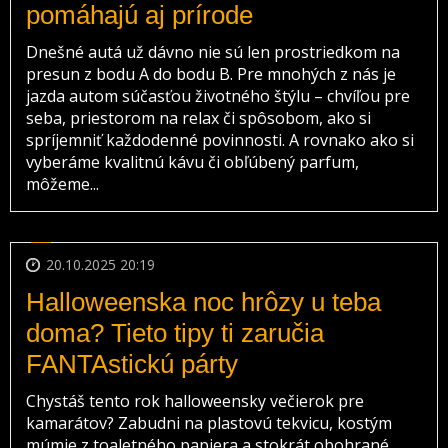
pomáhajú aj prírode
Dnešné autá už dávno nie sú len prostriedkom na
presun z bodu A do bodu B. Pre mnohých z nás je
jazda autom súčasťou životného štýlu – chvíľou pre
seba, priestorom na relax či spôsobom, ako si
spríjemniť každodenné povinnosti. A rovnako ako si
vyberáme kvalitnú kávu či obľúbený parfum,
môžeme...
20.10.2025 20:19
Halloweenska noc hrôzy u teba
doma? Tieto tipy ti zaručia
FANTAstickú párty
Chystáš tento rok halloweensky večierok pre
kamarátov? Zabudni na plastovú tekvicu, kostým
múmie z toaletného papiera a stokrát obohrané