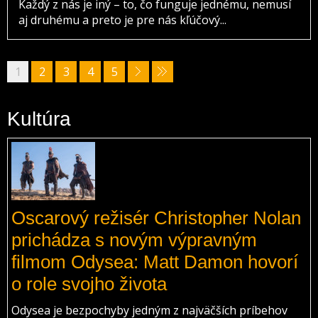
Každý z nás je iný – to, čo funguje jednému, nemusí
aj druhému a preto je pre nás kľúčový...
1
2
3
4
5
Kultúra
Oscarový režisér Christopher Nolan
prichádza s novým výpravným
filmom Odysea: Matt Damon hovorí
o role svojho života
Odysea je bezpochyby jedným z najväčších príbehov