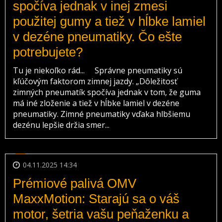
spočíva jednak v inej zmesi
použitej gumy a tiež v hĺbke lamiel
v dezéne pneumatiky. Čo ešte
potrebujete?
Tu je niekoľko rád... Správne pneumatiky sú
kľúčovým faktorom zimnej jazdy. „Dôležitosť
zimných pneumatík spočíva jednak v tom, že guma
má iné zloženie a tiež v hĺbke lamiel v dezéne
pneumatiky. Zimné pneumatiky vďaka hlbšiemu
dezénu lepšie držia smer...
04.11.2025 14:34
Prémiové palivá OMV
MaxxMotion: Starajú sa o váš
motor, šetria vašu peňaženku a