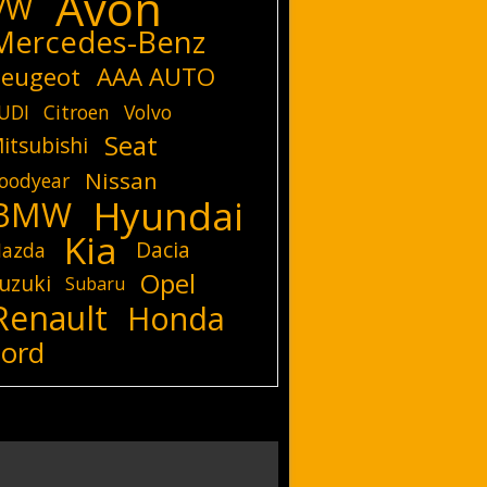
Avon
VW
Mercedes-Benz
eugeot
AAA AUTO
UDI
Citroen
Volvo
Seat
itsubishi
Nissan
oodyear
Hyundai
BMW
Kia
Dacia
azda
Opel
uzuki
Subaru
Renault
Honda
Ford