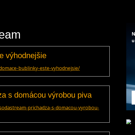
ream
e výhodnejšie
domace-bublinky-este-vyhodnejsie/
za s domácou výrobou piva
/sodastream-prichadza-s-domacou-vyrobou-