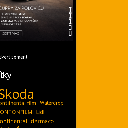
ítky
Skoda
ontiinental film
Waterdrop
ONTONFILM
Lidl
ontinental
dermacol