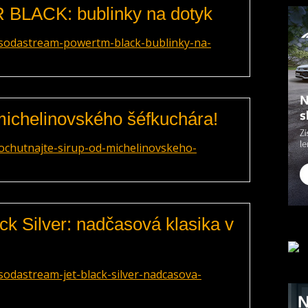
BLACK: bublinky na dotyk
/sodastream-powertm-black-bublinky-na-
michelinovského šéfkuchára!
ochutnajte-sirup-od-michelinovskeho-
k Silver: nadčasová klasika v
odastream-jet-black-silver-nadcasova-