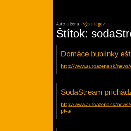
Auto a žena
Výpis tagov
Štítok: sodaSt
Domáce bublinky ešt
http://www.autoazena.sk/news/
SodaStream prichád
http://www.autoazena.sk/news
piva/