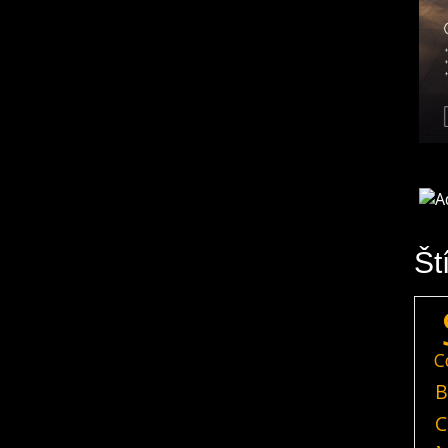
Št
C
B
C