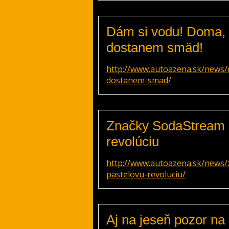
Dám si vodu! Doma, 
dostanem smäd!
http://www.autoazena.sk/news/
dostanem-smad/
Značky SodaStream a
revolúciu
http://www.autoazena.sk/news/
pastelovu-revoluciu/
Aj na jeseň pozor na 