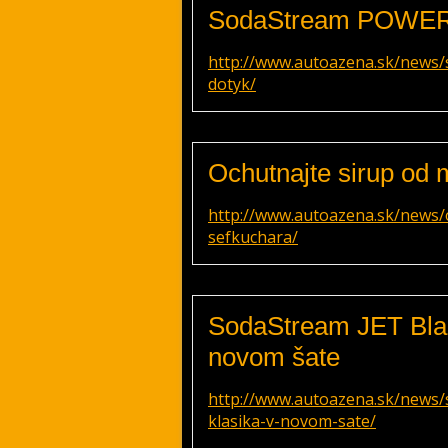
SodaStream POWER 
http://www.autoazena.sk/news
dotyk/
Ochutnajte sirup od 
http://www.autoazena.sk/news/
sefkuchara/
SodaStream JET Blac
novom šate
http://www.autoazena.sk/news/s
klasika-v-novom-sate/