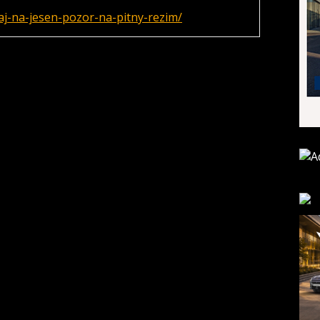
j-na-jesen-pozor-na-pitny-rezim/