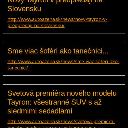
Slovensku
http://www.autoazena.sk/news/novy-tayron-v-
predpredaji-na-slovensku/
Sme viac šoféri ako tanečníci...
http://www.autoazena.sk/news/sme-viac-soferi-ako-
tanecnici/
Svetová premiéra nového modelu
Tayron: všestranné SUV s až
siedmimi sedadlami
http://www.autoazena.sk/news/svetova-premiera-
noveho-modelu-tayron-vsestranne-suv-s-az-