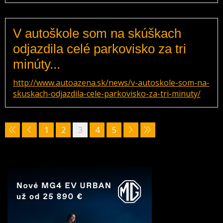
V autoškole som na skúškach
odjazdila celé parkovisko za tri
minúty...
http://www.autoazena.sk/news/v-autoskole-som-na-
skuskach-odjazdila-cele-parkovisko-za-tri-minuty/
1
2
3
4
5