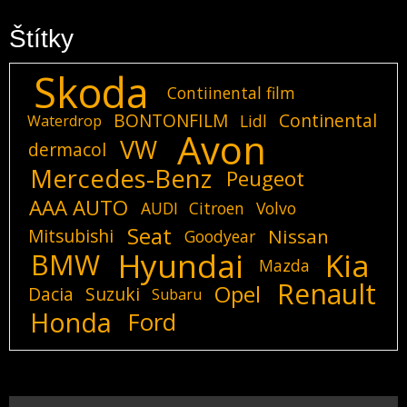
Štítky
Skoda
Contiinental film
BONTONFILM
Continental
Lidl
Waterdrop
Avon
VW
dermacol
Mercedes-Benz
Peugeot
AAA AUTO
AUDI
Citroen
Volvo
Seat
Mitsubishi
Nissan
Goodyear
Hyundai
Kia
BMW
Mazda
Renault
Opel
Dacia
Suzuki
Subaru
Honda
Ford