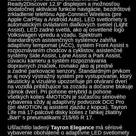
Ready2Discover 12,9“ displejom a možnosťou
dodatočnej aktivácie funkcie navigácie, bezdrôtové
zrkladlenie telefónu App-Connect Wireless (pre
Apple CarPlay a Android Auto), LED svetlomety s
automatickým ovládaním diaľkových svetiel (Light
Assist), LED zadné svetlá, ako aj osvetlené logo
Volkswagen vpredu a vzadu. Spektrum
štandardných asistenčných systémov zahŕňa
adaptívny tempomat (ACC), systém Front Assist s
rozpoznávaním chodcov a cyklistov, asistenčné
systémy Side Assist, Lane Assist a Park Assist,
cúvaciu kameru a systém rozpoznávania
dopravných značiek, rovnako ako aj predné
a zadné parkovacie senzory. Štandardným prvkom
je aj nový výstražný systém pre vystupovanie, ktorý
akusticky a vizuálne upozorňuje pri otváraní dverí
na vozidlá približujúce sa zozadu a dočasne blokuje
zámok dverí. Pri pohone eHybrid a pohone
všetkých kolies 4MOTION je súčasťou sériového
vybavenia vždy aj adaptívny podvozok DCC Pro
(pri 4MOTION aj asistent zjazdu z kopca). Tayron
Life má 17-palcové disky kolies z ľahkej zliatiny
„Bari“ s pneumatikami 215/65 R 17.
Ušľachtilo ladený
Tayron Elegance
má sériové
vybavenie obohatené o adaptívne LED svetlomety