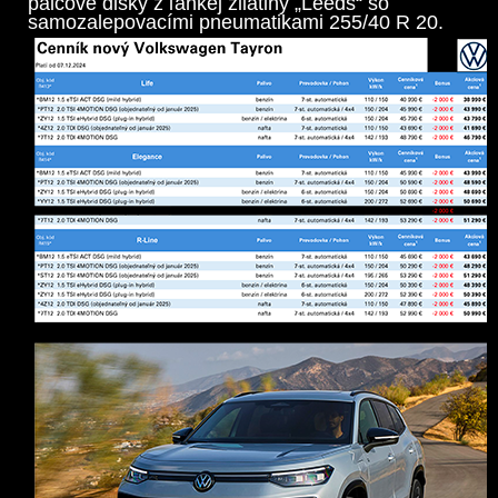
palcové disky z ľahkej zliatiny „Leeds“ so
samozalepovacími pneumatikami 255/40 R 20.