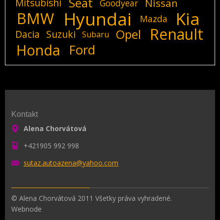
Seat
Mitsubishi
Nissan
Goodyear
Hyundai
Kia
BMW
Mazda
Renault
Opel
Dacia
Suzuki
Subaru
Honda
Ford
Kontakt
Alena Chorvátová
+421905 992 998
sutaz.au
toazena@
yahoo.co
m
© Alena Chorvátová 2011 Všetky práva vyhradené.
Webnode