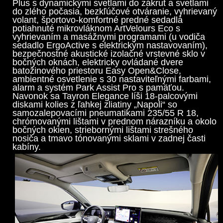
Plus s dynamickými svetlami do zákrut a svetlami
do zlého počasia, bezkľúčové otváranie, vyhrievaný
volant, športovo-komfortné predné sedadlá
potiahnuté mikrovláknom ArtVelours Eco s
vyhrievaním a masážnymi programami (u vodiča
sedadlo ErgoActive s elektrickým nastavovaním),
bezpečnostné akustické izolačné vrstevné sklo v
bočných oknách, elektricky ovládané dvere
batožinového priestoru Easy Open&Close,
ambientné osvetlenie s 30 nastaviteľnými farbami,
alarm a systém Park Assist Pro s pamäťou.
Navonok sa Tayron Elegance líši 18-palcovými
diskami kolies z ľahkej zliatiny „Napoli“ so
samozalepovacími pneumatikami 235/55 R 18,
chrómovanými lištami v prednom nárazníku a okolo
bočných okien, striebornými lištami strešného
nosiča a tmavo tónovanými sklami v zadnej časti
kabíny.