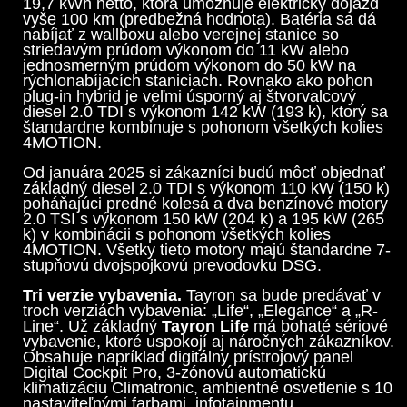
19,7 kWh netto, ktorá umožňuje elektrický dojazd
vyše 100 km (predbežná hodnota). Batéria sa dá
nabíjať z wallboxu alebo verejnej stanice so
striedavým prúdom výkonom do 11 kW alebo
jednosmerným prúdom výkonom do 50 kW na
rýchlonabíjacích staniciach. Rovnako ako pohon
plug-in hybrid je veľmi úsporný aj štvorvalcový
diesel 2.0 TDI s výkonom 142 kW (193 k), ktorý sa
štandardne kombinuje s pohonom všetkých kolies
4MOTION.
Od januára 2025 si zákazníci budú môcť objednať
základný diesel 2.0 TDI s výkonom 110 kW (150 k)
poháňajúci predné kolesá a dva benzínové motory
2.0 TSI s výkonom 150 kW (204 k) a 195 kW (265
k) v kombinácii s pohonom všetkých kolies
4MOTION. Všetky tieto motory majú štandardne 7-
stupňovú dvojspojkovú prevodovku DSG.
Tri verzie vybavenia.
Tayron sa bude predávať v
troch verziách vybavenia: „Life“, „Elegance“ a „R-
Line“. Už základný
Tayron Life
má bohaté sériové
vybavenie, ktoré uspokojí aj náročných zákazníkov.
Obsahuje napríklad digitálny prístrojový panel
Digital Cockpit Pro, 3-zónovú automatickú
klimatizáciu Climatronic, ambientné osvetlenie s 10
nastaviteľnými farbami, infotainmentu