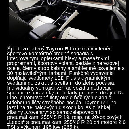
Športovo ladený
Tayron R-Line
má v interiéri
športovo-komfortné predné sedadlá s
integrovanými opierkami hlavy a masážnymi
programami, športový volant, pedále z nerezovej
ocele, čierny strop kabíny a ambientné osvetlenie s
30 nastaviteľnými farbami. Funkčné vybavenie
dopĺňajú svetlomety LED Plus s dynamickými
svetlami do zákrut a svetlami do zlého počasia.
Individuálny vonkajší vzhľad vozidlu dodávajú
špecifické nárazníky a obklady prahov v dizajne R-
Line, chrómované lišty okolo bočných okien a
strieborné lišty strešného nosiča. Tayron R-Line
jazdí na 19-palcových diskoch kolies z ľahkej
zliatiny „Coventry“ so samozalepovacími
pneumatikami 255/45 R 19, resp. na 20-palcových
„Leeds“ s pneumatikami 255/40 R 20 pri motore 2.0
TSI s výkonom 195 kW (265 k).