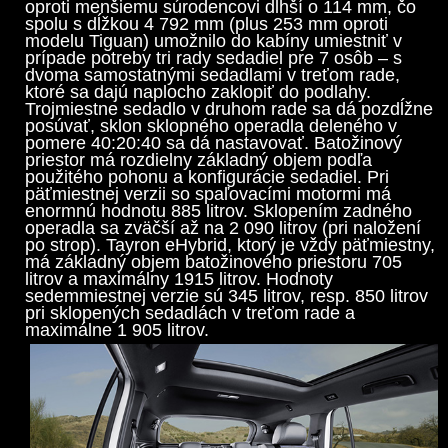
oproti menšiemu súrodencovi dlhší o 114 mm, čo
spolu s dĺžkou 4 792 mm (plus 253 mm oproti
modelu Tiguan) umožnilo do kabíny umiestniť v
prípade potreby tri rady sedadiel pre 7 osôb – s
dvoma samostatnými sedadlami v treťom rade,
ktoré sa dajú naplocho zaklopiť do podlahy.
Trojmiestne sedadlo v druhom rade sa dá pozdĺžne
posúvať, sklon sklopného operadla deleného v
pomere 40:20:40 sa dá nastavovať. Batožinový
priestor má rozdielny základný objem podľa
použitého pohonu a konfigurácie sedadiel. Pri
päťmiestnej verzii so spaľovacími motormi má
enormnú hodnotu 885 litrov. Sklopením zadného
operadla sa zväčší až na 2 090 litrov (pri naložení
po strop). Tayron eHybrid, ktorý je vždy päťmiestny,
má základný objem batožinového priestoru 705
litrov a maximálny 1915 litrov. Hodnoty
sedemmiestnej verzie sú 345 litrov, resp. 850 litrov
pri sklopených sedadlách v treťom rade a
maximálne 1 905 litrov.