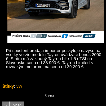
Pri spustení predaja importér poskytuje navyše na
všetky verzie modelu Tayron uvádzací bonus 2000
€. S ním má základný Tayron Life 1.5 eTSI na
Slovensku cenu od 38 990 €, Tayron Limited s
rovnakým motorom má cenu od 39 290 €.
VW
Štítky
:
Späť