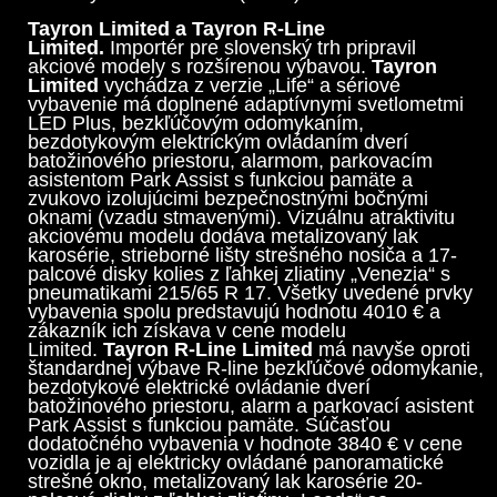
Tayron Limited a Tayron R-Line
Limited.
Importér pre slovenský trh pripravil
akciové modely s rozšírenou výbavou.
Tayron
Limited
vychádza z verzie „Life“ a sériové
vybavenie má doplnené adaptívnymi svetlometmi
LED Plus, bezkľúčovým odomykaním,
bezdotykovým elektrickým ovládaním dverí
batožinového priestoru, alarmom, parkovacím
asistentom Park Assist s funkciou pamäte a
zvukovo izolujúcimi bezpečnostnými bočnými
oknami (vzadu stmavenými). Vizuálnu atraktivitu
akciovému modelu dodáva metalizovaný lak
karosérie, strieborné lišty strešného nosiča a 17-
palcové disky kolies z ľahkej zliatiny „Venezia“ s
pneumatikami 215/65 R 17. Všetky uvedené prvky
vybavenia spolu predstavujú hodnotu 4010 € a
zákazník ich získava v cene modelu
Limited.
Tayron R-Line Limited
má navyše oproti
štandardnej výbave R-line bezkľúčové odomykanie,
bezdotykové elektrické ovládanie dverí
batožinového priestoru, alarm a parkovací asistent
Park Assist s funkciou pamäte. Súčasťou
dodatočného vybavenia v hodnote 3840 € v cene
vozidla je aj elektricky ovládané panoramatické
strešné okno, metalizovaný lak karosérie 20-