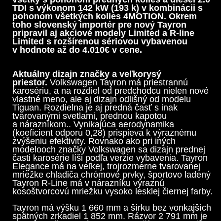
TDI s výkonom 142 kW (193 k) v kombinácii s
pohonom všetkých kolies 4MOTION. Okrem
toho slovenský importér pre nový Tayron
pripravil aj akciové modely Limited a R-line
Limited s rozšírenou sériovou vybavenou
v hodnote až do 4.010€ v cene.
Aktuálny dizajn značky a veľkorysý
priestor.
Volkswagen Tayron má priestrannú
karosériu, a na rozdiel od predchodcu nielen nové
vlastné meno, ale aj dizajn odlišný od modelu
Tiguan. Rozdielna je aj predná časť s inak
tvarovanými svetlami, prednou kapotou
a nárazníkom.. Vynikajúca aerodynamika
(koeficient odporu 0,28) prispieva k výraznému
zvýšeniu efektivity. Rovnako ako pri iných
modelooch značky Volkswagen sa dizajn prednej
časti karosérie líši podľa verzie vybavenia. Tayron
Elegance má na veľkej, trojrozmerne tvarovanej
mriežke chladiča chrómové prvky, športovo ladený
Tayron R-Line má v nárazníku výraznú
kosoštvorcovú mriežku vysoko lesklej čiernej farby.
Tayron má výšku 1 660 mm a šírku bez vonkajších
spätných zrkadiel 1 852 mm. Rázvor 2 791 mm je