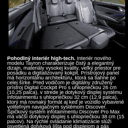
Pohodlný interiér high-tech.
Interiér nového
modelu Tayron charakterizuje čistý a elegantný
dizajn, materiály vysokej kvality, veľký priestor pre
posádku a digitalizovaný kokpit. Prístrojový panel
má horizontálnu architektúru, ktorá sa tiahne po
celej šírke. Pred vodičom je digitálny združený
prístroj Digital Cockpit Pro s uhlopriečkou 26 cm
(10,25 palca), v strede je dotykový displej systému
infotainmentu s uhlopriečkou 32 cm (12,9 palca),
ktorý má rovnaký formát aj keď je vozidlo vybavené
voliteľným navigačným systémom Discover.
Špičkový systém infotainmentu Discover Pro Max
má väčší dotykový displej s uhlopriečkou 38 cm (15
palcov). Na rýchle ovládanie klimatizácie slúži
osvetlená dotyková lišta pod displejom a pás