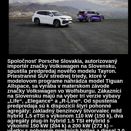
Spoločnosť Porsche Slovakia, autorizovaný
importér značky Volkswagen na Slovensku,
spustila predpredaj nového modelu Tayron.
Priestranné SUV strednej triedy, ktoré v
modelovom programe nahrádza model Tiguan
Allspace, sa vyrába v materskom závode
značky Volkswagen vo Wolfsburgu. Zákazníci
na Slovensku majú na výber tri verzie výbavy
„Life“, „Elegance“ a „R-Line“. Od spustenia
predpredaja sú k dispozícii štyri pohonné
agregáty: základný benzínový štvorvalec mild
hybrid 1.5 eTSI s výkonom 110 kW (150 k), dva
agregáty plug-in hybrid 1.5 TSI eHybrid s
výkonmi 150 kW (204 k) a 200 kW (272 k) –
všetky s pohonom predných kolies a diesel 2.0