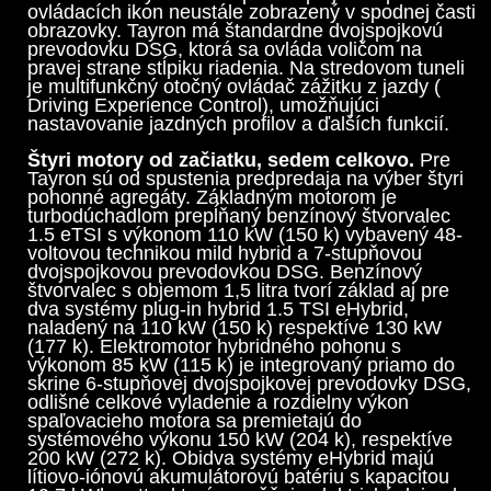
ovládacích ikon neustále zobrazený v spodnej časti
obrazovky. Tayron má štandardne dvojspojkovú
prevodovku DSG, ktorá sa ovláda voličom na
pravej strane stĺpiku riadenia. Na stredovom tuneli
je multifunkčný otočný ovládač zážitku z jazdy (
Driving Experience Control), umožňujúci
nastavovanie jazdných profilov a ďalších funkcií.
Štyri motory od začiatku, sedem celkovo.
Pre
Tayron sú od spustenia predpredaja na výber štyri
pohonné agregáty. Základným motorom je
turbodúchadlom prepĺňaný benzínový štvorvalec
1.5 eTSI s výkonom 110 kW (150 k) vybavený 48-
voltovou technikou mild hybrid a 7-stupňovou
dvojspojkovou prevodovkou DSG. Benzínový
štvorvalec s objemom 1,5 litra tvorí základ aj pre
dva systémy plug-in hybrid 1.5 TSI eHybrid,
naladený na 110 kW (150 k) respektíve 130 kW
(177 k). Elektromotor hybridného pohonu s
výkonom 85 kW (115 k) je integrovaný priamo do
skrine 6-stupňovej dvojspojkovej prevodovky DSG,
odlišné celkové vyladenie a rozdielny výkon
spaľovacieho motora sa premietajú do
systémového výkonu 150 kW (204 k), respektíve
200 kW (272 k). Obidva systémy eHybrid majú
lítiovo-iónovú akumulátorovú batériu s kapacitou