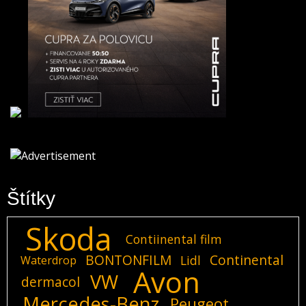
Štítky
Skoda
Contiinental film
BONTONFILM
Continental
Lidl
Waterdrop
Avon
VW
dermacol
Mercedes-Benz
Peugeot