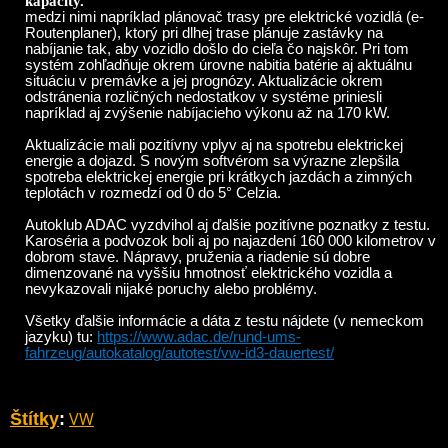
kapacity.
medzi nimi napríklad plánovač trasy pre elektrické vozidlá (e-
Routenplaner), ktorý pri dlhej trase plánuje zastávky na
nabíjanie tak, aby vozidlo došlo do cieľa čo najskôr. Pri tom
systém zohľadňuje okrem úrovne nabitia batérie aj aktuálnu
situáciu v premávke a jej prognózy. Aktualizácie okrem
odstránenia rozličných nedostatkov v systéme priniesli
napríklad aj zvýšenie nabíjacieho výkonu až na 170 kW.
Aktualizácie mali pozitívny vplyv aj na spotrebu elektrickej
energie a dojazd. S novým softvérom sa výrazne zlepšila
spotreba elektrickej energie pri krátkych jazdách a zimných
teplotách v rozmedzí od 0 do 5° Celzia.
Autoklub ADAC vyzdvihol aj ďalšie pozitívne poznatky z testu.
Karoséria a podvozok boli aj po najazdení 160 000 kilometrov v
dobrom stave. Nápravy, pruženia a riadenie sú dobre
dimenzované na vyššiu hmotnosť elektrického vozidla a
nevykazovali nijaké poruchy alebo problémy.
Všetky ďalšie informácie a dáta z testu nájdete (v nemeckom
jazyku) tu:
https://www.adac.de/rund-ums-
fahrzeug/autokatalog/autotest/vw-id3-dauertest/
VW
Štítky
: