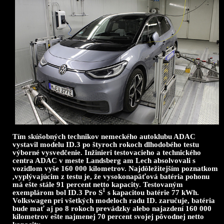
Tím skúšobných technikov nemeckého autoklubu ADAC
vystavil modelu ID.3 po štyroch rokoch dlhodobého testu
výborné vysvedčenie. Inžinieri testovacieho a technického
centra ADAC v meste Landsberg am Lech absolvovali s
vozidlom vyše 160 000 kilometrov. Najdôležitejším poznatkom
,vyplývajúcim z testu je, že vysokonapäťová batéria pohonu
má ešte stále 91 percent netto kapacity. Testovaným
1
exemplárom bol ID.3 Pro S
s kapacitou batérie 77 kWh.
Volkswagen pri všetkých modeloch radu ID. zaručuje, batéria
bude mať aj po 8 rokoch prevádzky alebo najazdení 160 000
kilometrov ešte najmenej 70 percent svojej pôvodnej netto