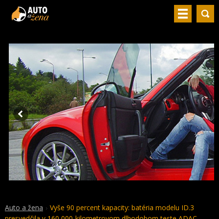
Auto a žena
Vyše 90 percent kapacity: batéria modelu ID.3
presvedčila v 160 000-kilometrovom dlhodobom teste ADAC