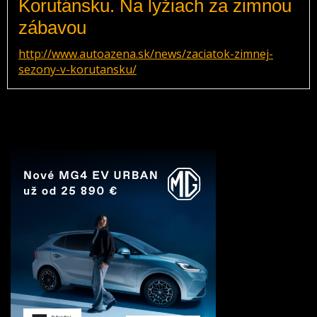
Korutánsku. Na lyžiach za zimnou
zábavou
http://www.autoazena.sk/news/zaciatok-zimnej-
sezony-v-korutansku/