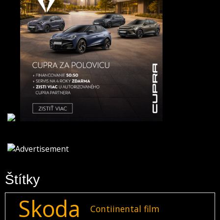
Štítky
Skoda
Contiinental film