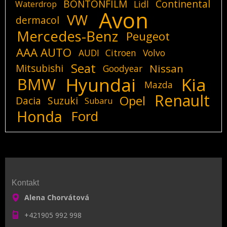
BONTONFILM
Continental
Lidl
Waterdrop
Avon
VW
dermacol
Mercedes-Benz
Peugeot
AAA AUTO
AUDI
Citroen
Volvo
Seat
Mitsubishi
Nissan
Goodyear
Hyundai
Kia
BMW
Mazda
Renault
Opel
Dacia
Suzuki
Subaru
Honda
Ford
Kontakt
Alena Chorvátová
+421905 992 998