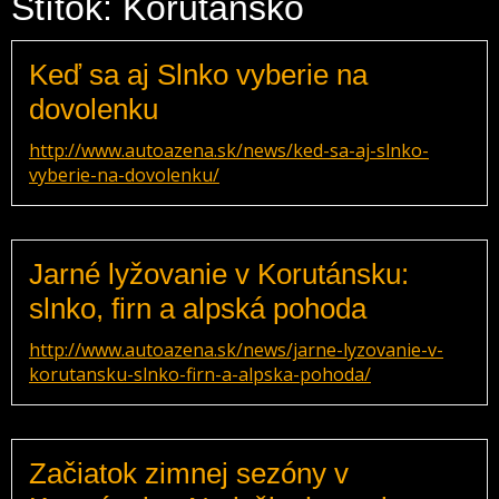
Štítok: Korutánsko
Keď sa aj Slnko vyberie na
dovolenku
http://www.autoazena.sk/news/ked-sa-aj-slnko-
vyberie-na-dovolenku/
Jarné lyžovanie v Korutánsku:
slnko, firn a alpská pohoda
http://www.autoazena.sk/news/jarne-lyzovanie-v-
korutansku-slnko-firn-a-alpska-pohoda/
Začiatok zimnej sezóny v