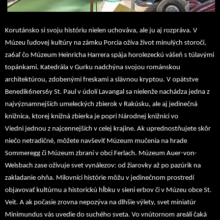
Korutánsko si svoju históriu nielen uchováva, ale ju aj rozpráva. V
Múzeu ľudovej kultúry na zámku Porcia ožíva život minulých storočí,
za6aľ čo Múzeum Heinricha Harrera spája horolezeckú vášeň s túlavými
topánkami. Katedrála v Gurku nadchýna svojou románskou
architektúrou, zdobenými freskami a slávnou kryptou. V opátstve
Benedik6ners6y St. Paul v údolí Lavangal sa nielenže nachádza jedna z
najvýznamnejších umeleckých zbierok v Rakúsku, ale aj jedinečná
knižnica, ktorej knižná zbierka je popri Národnej knižnici vo
Viedni
jednou z najcennejších v celej krajine. Ak uprednostňujete skôr
niečo netradičné, môžete navševiť Múzeum mučenia na hrade
Sommeregg či Múzeum zbraní v obci Ferlach. Múzeum Auer-von-
Welsbach zase oživuje svet vynálezov: od žiarovky až po pazúrik na
zakladanie ohňa. Milovníci histórie môžu v jedinečnom prostredí
objavovať kultúrnu a historickú hĺbku v sieni erbov či v Múzeu obce St.
Veit. A ak počasie zrovna nepozýva na dlhšie výlety, svet miniatúr
Minimundus vás uvedie do suchého sveta. Vo vnútornom areáli čaká