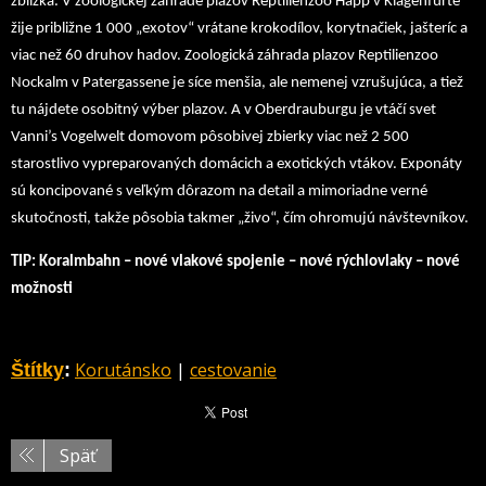
zblízka. V zoologickej záhrade plazov Reptilienzoo Happ v Klagenfurte
žije približne 1 000 „exotov“ vrátane krokodílov, korytnačiek, jašteríc a
viac než 60 druhov hadov. Zoologická záhrada plazov Reptilienzoo
Nockalm v Patergassene je síce menšia, ale nemenej vzrušujúca, a tiež
tu nájdete osobitný výber plazov. A v Oberdrauburgu je vtáčí svet
Vanni’s Vogelwelt domovom pôsobivej zbierky viac než 2 500
starostlivo vypreparovaných domácich a exotických vtákov. Exponáty
sú koncipované s veľkým dôrazom na detail a mimoriadne verné
skutočnosti, takže pôsobia takmer „živo“, čím ohromujú návštevníkov.
TIP: Koralmbahn – nové vlakové spojenie – nové rýchlovlaky – nové
možnosti
Korutánsko
|
cestovanie
Štítky
:
Späť