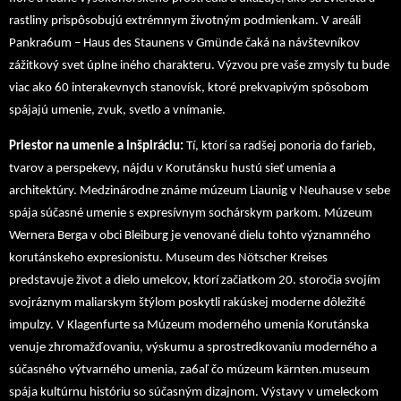
rastliny prispôsobujú extrémnym životným podmienkam. V areáli
Pankra6um – Haus des Staunens v Gmünde čaká na návštevníkov
zážitkový svet úplne iného charakteru. Výzvou pre vaše zmysly tu bude
viac ako 60 interakevnych stanovísk, ktoré prekvapivým spôsobom
spájajú umenie, zvuk, svetlo a vnímanie.
Priestor na umenie a inšpiráciu:
Tí, ktorí sa radšej ponoria do farieb,
tvarov a perspekevy, nájdu v Korutánsku hustú sieť umenia a
architektúry. Medzinárodne známe múzeum Liaunig v Neuhause v sebe
spája súčasné umenie s expresívnym sochárskym parkom. Múzeum
Wernera Berga v obci Bleiburg je venované dielu tohto významného
korutánskeho expresionistu. Museum des Nötscher Kreises
predstavuje život a dielo umelcov, ktorí začiatkom 20. storočia svojím
svojráznym maliarskym štýlom poskytli rakúskej moderne dôležité
impulzy. V Klagenfurte sa Múzeum moderného umenia Korutánska
venuje zhromažďovaniu, výskumu a sprostredkovaniu moderného a
súčasného výtvarného umenia, za6aľ čo múzeum kärnten.museum
spája kultúrnu históriu so súčasným dizajnom. Výstavy v umeleckom