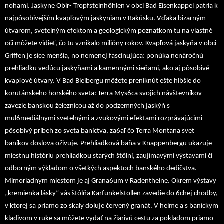
nohami. Jaskyne Obir- Tropfsteinhöhlen v obci Bad Eisenkappel patria k
najpôsobivejším kvapľovým jaskyniam v Rakúsku. Vďaka bizarným
útvarom, svetelným efektom a geologickým poznatkom tu na vlastné
oči môžete vidieť, čo tu vznikalo milióny rokov. Kvapľová jaskyňa v obci
Griffen je síce menšia, no nemenej fascinujúca: ponúka nenáročnú
prehliadku vedúcu jaskyňami a kamennými sieňami, ako aj pôsobivé
kvapľové útvary. V Bad Bleibergu môžete preniknúť ešte hlbšie do
korutánskeho horského sveta: Terra Mys6ca svojich návštevníkov
zavezie banskou železnicou až do podzemných jaskýň s
mul6mediálnymi svetelnými a zvukovými efektami rozprávajúcimi
pôsobivý príbeh zo sveta baníctva, za6aľ čo Terra Montana svet
baníkov doslova oživuje. Prehliadková baňa v Knappenbergu ukazuje
miestnu históriu prehliadkou starých štôlní, zaujímavými výstavami či
odborným výkladom o všetkých aspektoch banského dedičstva.
Mimoriadnym miestom je aj Grana6um v Radentheine. Okrem výstavy
„kremienka lásky“ vás štôlňa Karfunkelstollen zavedie do 6chej chodby,
v ktorej sa priamo zo skaly doluje červený granát. V helme a s baníckym
kladivom v ruke sa môžete vydať na žiarivú cestu za pokladom priamo