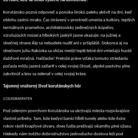
Čo robiť, keď sa Slnko vyberie na dovolenku?
Korutánsko pozná odpoveď a ponúka širokú paletu ak6vít na dni, keď
oblohu zastrú mraky. Čas strávený v prostredí umenia a kultúry, teplých
termálnych prameňov, architektonicky jedinečných kúpeľov,
vzrušujúcich múzeí a hlbokých jaskýň jasne ukazuje: na južnej a
slnečnej strane Álp sa nebudete nudiť ani v pršipláš6. Dokonca aj na
slnečnom juhu Rakúska sa občas medzi teplé letné dni vmiešajú husté
dažďové mračná. Našťas6e! Pretože práve vďaka tomuto striedaniu
počasia môžu jazerá zažiariť v celej svojej číros6, alpské pastviny plne
zakvitnúť a lesy sa zelenať v celej svojej kráse.
Tajomný vnútorný život korutánskych hôr
(C)SUEDKAERNTEN
Pod zeleným povrchom Korutánska sa ukrývajú miesta rozprávajúce
vlastné príbehy. Tam, kde kedysi baníci hĺbili tunely alebo kde 6síce
rokov rástli kvapľové útvary, dnes ľudia prežívajú okamihy plné úžasu.
Niekedy nám to6žto dobrodružstvo jednoducho doslova leží pod