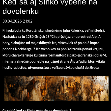
Keď sa aj Slnko vyberie na
dovolenku
30.04.2026 21:02
Príroda bola ku Korutánsku, slnečnému juhu Rakúska, veľmi štedrá.
Nachádza sa tu 1280 čistých 28 °C teplých jazier uprostred Álp. A
hory, siahajúce od majestátnych trojMsícoviek až po oblé kopce
pohoria Nockberge. Z ich vrcholkov sa pohľad zatúla ponad krajinu,
ktorú charakterizuje kultúrna rozmanitosť alpsko-jadranskej oblasM,
mierne a slnečné podnebie na južnej strane Álp a ľudia, ktorí vítajú
hosS s radosťou, otvorenosťou a veľkou dávkou chuM do života.