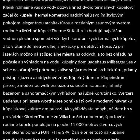
Kleinkirchheime vás do vody pozýva hneď dvojo termálnych kúpeľov:
za6aľ čo kúpele Thermal Römerbad nadchýnajú svojím štýlovým
pokojom, elegantnou architektúrou a rozsiahlym saunovým svetom,
rodinné a liečebné kúpele Therme St.Kathrein bodujú najväčšou
vodnou plochou spomedzi všetkých korutánskych termálnych kúpeľov,
a to vrátane 86 metrov dlhej šmýkačky pre detských hose. Aj pri
jazerách možno nájsť špeciálne miesta na oddych, a to bez ohľadu na
počasie a s výhľadom na vodu: kúpeľný dom Badehaus Millstäger See v
sebe na očarujúcej prírodnej kulise spája modernú architektúru, priamy
prístup k jazeru a oddychové zóny. Kúpeľný dom pri Klopeinskom
jazere je modernou wellness oázou so šies6mi saunami, Infinity
bazénom a panorama6ckým výhľadom na južné Korutánsko. Werzers
Badehaus pri jazere Wörthersee ponúka štýlový a moderný návrat ku
kúpaliskovej kultúre z minulos6. Ak vyhľadávate pohyb, nájdete ho v
prevádzke KärntenTherme vo Villachu: 6eto moderné, športové a
rodinné kúpele ponúkajú na ploche 11 000 metrov štvorcových
komplexnú ponuku FUN, FIT & SPA. Ďalšie príležitos6 na kúpanie