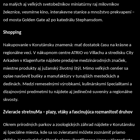
na malých aj veľkých svetobežníkov miniatúrny raj milovníkov
železnice, vesmírne kino, interakevne stanice a množstvo prekvapení –
od mosta Golden Gate až po katedrálu Stephansdom.
Shopping
Nakupovanie v Korutánsku znamená: mať dostatok času na krásne a
regionálne veci. V nákupnom centre ATRIO vo Villachu a stredisku City
Arkaden v Klagenfurte nájdete predajne medzinárodných značiek,
miestne produkty aj južanský životný štýl. Mimo veľkých cen6er sa
oplae navševiť bu6ky a manufaktúry v tunajších mestečkách a
dedinách. Medzi remeselnými výrobkami, kulinárskymi špecialitami a
dizajnovými predmetmi tu nájdete aj jedinečné suveníry a regionálne
skvosty.
Zvieracie stretnuMa – plazy, vtáky a fascinujúca rozmanitosť druhov
Okrem prírodných parkov a zoologických záhrad nájdete v Korutánsku
aj špeciálne miesta, kde sa so zvieratami môžete zoznámiť priamo