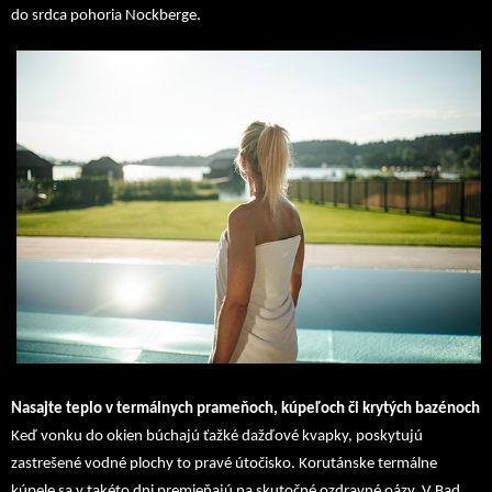
do srdca pohoria Nockberge.
Nasajte teplo v termálnych prameňoch, kúpeľoch či krytých bazénoch
Keď vonku do okien búchajú ťažké dažďové kvapky, poskytujú
zastrešené vodné plochy to pravé útočisko. Korutánske termálne
kúpele sa v takéto dni premieňajú na skutočné ozdravné oázy. V Bad