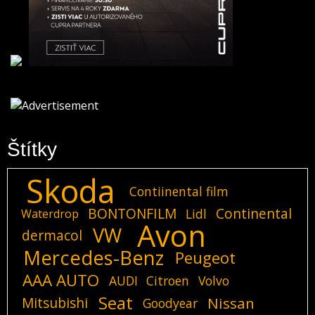
Štítky
Skoda
Contiinental film
BONTONFILM
Continental
Lidl
Waterdrop
Avon
VW
dermacol
Mercedes-Benz
Peugeot
AAA AUTO
AUDI
Citroen
Volvo
Seat
Mitsubishi
Nissan
Goodyear