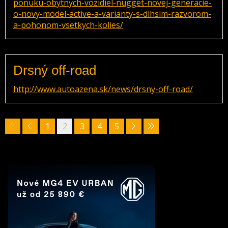
ponuku-obytnych-vozidiel-nugget-novej-generacie-
o-novy-model-active-a-varianty-s-dlhsim-razvorom-
a-pohonom-vsetkych-kolies/
Drsný off-road
http://www.autoazena.sk/news/drsny-off-road/
1
2
3
4
5