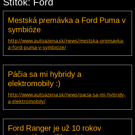
Štítok: Ford
Mestská premávka a Ford Puma v
symbióze
http://www.autoazena.sk/news/mestska-premavka-
a-ford-puma-v-symbioze/
Páčia sa mi hybridy a
elektromobily :)
http://www.autoazena.sk/news/pacia-sa-mi-hybridy-
a-elektromobily/
Ford Ranger je už 10 rokov