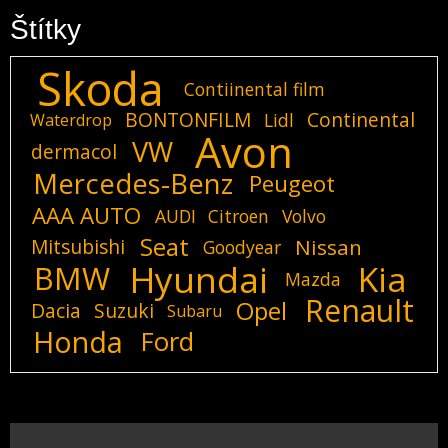
Štítky
Skoda
Contiinental film
BONTONFILM
Continental
Lidl
Waterdrop
Avon
VW
dermacol
Mercedes-Benz
Peugeot
AAA AUTO
AUDI
Citroen
Volvo
Seat
Mitsubishi
Nissan
Goodyear
Hyundai
Kia
BMW
Mazda
Renault
Opel
Dacia
Suzuki
Subaru
Honda
Ford