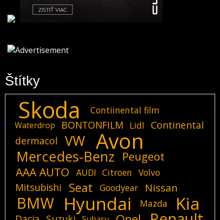
Štítky
Skoda
Contiinental film
BONTONFILM
Continental
Lidl
Waterdrop
Avon
VW
dermacol
Mercedes-Benz
Peugeot
AAA AUTO
AUDI
Citroen
Volvo
Seat
Mitsubishi
Nissan
Goodyear
Hyundai
Kia
BMW
Mazda
Renault
Opel
Dacia
Suzuki
Subaru