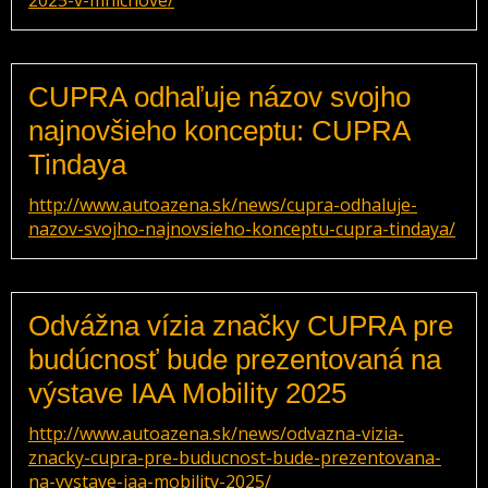
2025-v-mnichove/
CUPRA odhaľuje názov svojho
najnovšieho konceptu: CUPRA
Tindaya
http://www.autoazena.sk/news/cupra-odhaluje-
nazov-svojho-najnovsieho-konceptu-cupra-tindaya/
Odvážna vízia značky CUPRA pre
budúcnosť bude prezentovaná na
výstave IAA Mobility 2025
http://www.autoazena.sk/news/odvazna-vizia-
znacky-cupra-pre-buducnost-bude-prezentovana-
na-vystave-iaa-mobility-2025/