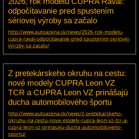
2026, rok modelu CUPRA Raval:
odpočítavanie pred spustením
sériovej výroby sa začalo
http://www.autoazena.sk/news/2026-rok-modelu-
cupra-raval-odpocitavanie-pred-spustenim-seriovej-
vyroby-sa-zacalo/
Z pretekárskeho okruhu na cestu:
nové modely CUPRA Leon VZ
TCR a CUPRA Leon VZ prinášajú
ducha automobilového športu
http://www.autoazena.sk/news/z-pretekarskeho-
okruhu-na-cestu-nove-modely-cupra-leon-vz-tcr-a-
cupra-leon-vz-prinasaju-ducha-automobiloveho-
sportu/