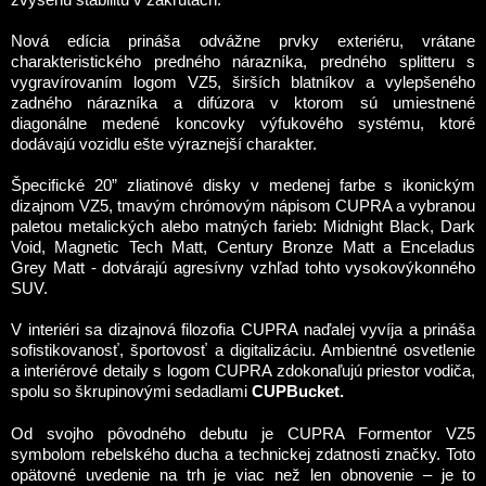
Nová edícia prináša odvážne prvky exteriéru, vrátane
charakteristického predného nárazníka, predného splitteru s
vygravírovaním logom VZ5, širších blatníkov a vylepšeného
zadného nárazníka a difúzora v ktorom sú umiestnené
diagonálne medené koncovky výfukového systému, ktoré
dodávajú vozidlu ešte výraznejší charakter.
Špecifické 20” zliatinové disky v medenej farbe s ikonickým
dizajnom VZ5, tmavým chrómovým nápisom CUPRA a vybranou
paletou metalických alebo matných farieb: Midnight Black, Dark
Void, Magnetic Tech Matt, Century Bronze Matt a Enceladus
Grey Matt - dotvárajú agresívny vzhľad tohto vysokovýkonného
SUV.
V interiéri sa dizajnová filozofia CUPRA naďalej vyvíja a prináša
sofistikovanosť, športovosť a digitalizáciu. Ambientné osvetlenie
a interiérové detaily s logom CUPRA zdokonaľujú priestor vodiča,
spolu so škrupinovými sedadlami
CUPBucket.
Od svojho pôvodného debutu je CUPRA Formentor VZ5
symbolom rebelského ducha a technickej zdatnosti značky. Toto
opätovné uvedenie na trh je viac než len obnovenie – je to