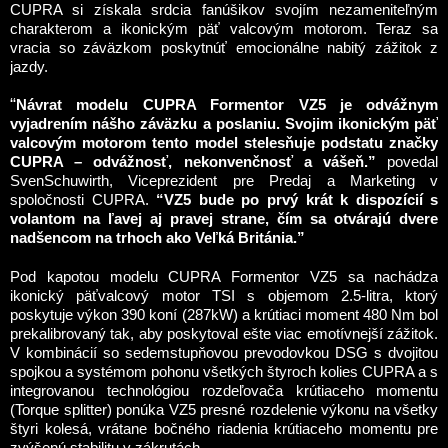
CUPRA si získala srdcia fanúšikov svojím nezameniteľným
charakterom a ikonickým päť valcovým motorom. Teraz sa
vracia so záväzkom poskytnúť emocionálne nabitý zážitok z
jazdy.
“
Návrat modelu CUPRA Formentor VZ5 je odvážnym
vyjadrením nášho záväzku a poslaniu. Svojim ikonickým päť
valcovým motorom tento model stelesňuje podstatu značky
CUPRA – odvážnosť, nekonvenčnosť a vášeň.”
povedal
SvenSchuwirth, Viceprezident pre Predaj a Marketing v
spoločnosti CUPRA.
“VZ5 bude po prvý krát k dispozícií s
volantom na ľavej aj pravej strane, čím sa otvárajú dvere
nadšencom na trhoch ako Veľká Británia.”
Pod kapotou modelu CUPRA Formentor VZ5 sa nachádza
ikonický päťvalcový motor TSI s objemom 2.5-litra, ktorý
poskytuje výkon 390 koní (287kW) a krútiaci moment 480 Nm bol
prekalibrovaný tak, aby poskytoval ešte viac emotívnejší zážitok.
V kombinácií so sedemstupňovou prevodovkou DSG s dvojitou
spojkou a systémom pohonu všetkých štyroch kolies CUPRA a s
integrovanou technológiou rozdeľovača krútiaceho momentu
(Torque splitter) ponúka VZ5 presné rozdelenie výkonu na všetky
štyri kolesá, vrátane bočného riadenia krútiaceho momentu pre
zvýšenú stabilitu v zákrutách.