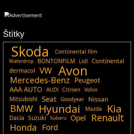
Štítky
Skoda
Contiinental film
BONTONFILM
Continental
Lidl
Waterdrop
Avon
VW
dermacol
Mercedes-Benz
Peugeot
AAA AUTO
AUDI
Citroen
Volvo
Seat
Mitsubishi
Nissan
Goodyear
Hyundai
Kia
BMW
Mazda
Renault
Opel
Dacia
Suzuki
Subaru
Honda
Ford