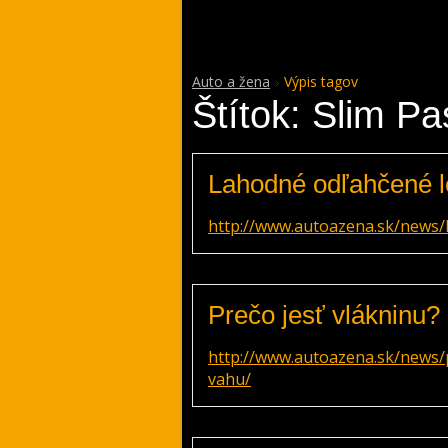
Auto a žena
Výpis tagov
Štítok: Slim Pa
Lahodné odľahčené 
http://www.autoazena.sk/news/
Prečo jesť vlákninu
http://www.autoazena.sk/news/
vahu/