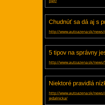
plet/
Chudnúť sa dá aj s p
http://www.autoazena.sk/news/c
5 tipov na správny j
http://www.autoazena.sk/news/
Niektoré pravidlá ní
http://www.autoazena.sk/news/
jedalnicka/