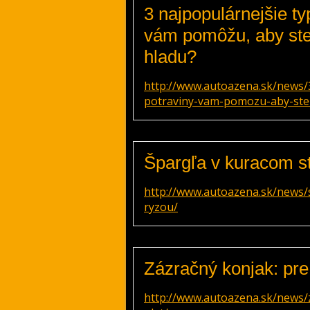
3 najpopulárnejšie ty
vám pomôžu, aby ste 
hladu?
http://www.autoazena.sk/news/3
potraviny-vam-pomozu-aby-ste-s
Špargľa v kuracom st
http://www.autoazena.sk/news/
ryzou/
Zázračný konjak: pre 
http://www.autoazena.sk/news/z