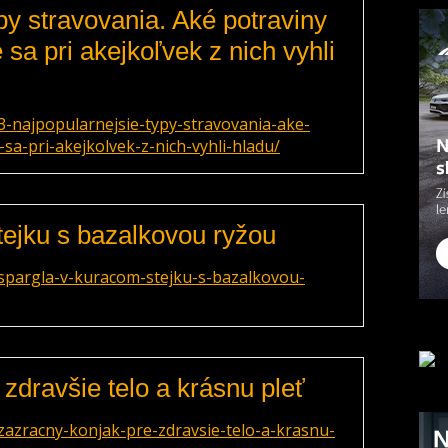
py stravovania. Aké potraviny
sa pri akejkoľvek z nich vyhli
-najpopularnejsie-typy-stravovania-ake-
a-pri-akejkolvek-z-nich-vyhli-hladu/
ejku s bazalkovou ryžou
spargla-v-kuracom-stejku-s-bazalkovou-
zdravšie telo a krásnu pleť
azracny-konjak-pre-zdravsie-telo-a-krasnu-