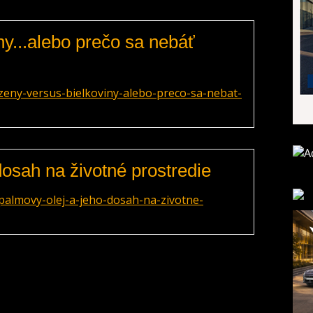
ny...alebo prečo sa nebáť
zeny-versus-bielkoviny-alebo-preco-sa-nebat-
dosah na životné prostredie
palmovy-olej-a-jeho-dosah-na-zivotne-