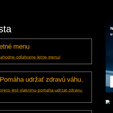
sta
letné menu
lahodne-odlahcene-letne-menu/
? Pomáha udržať zdravú váhu.
preco-jest-vlakninu-pomaha-udrzat-zdravu-