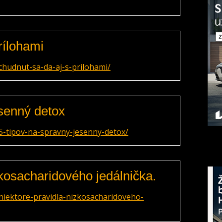
rílohami
hudnut-sa-da-aj-s-prilohami/
esenný detox
5-tipov-na-spravny-jesenny-detox/
zkosacharidového jedálnička.
niektore-pravidla-nizkosacharidoveho-