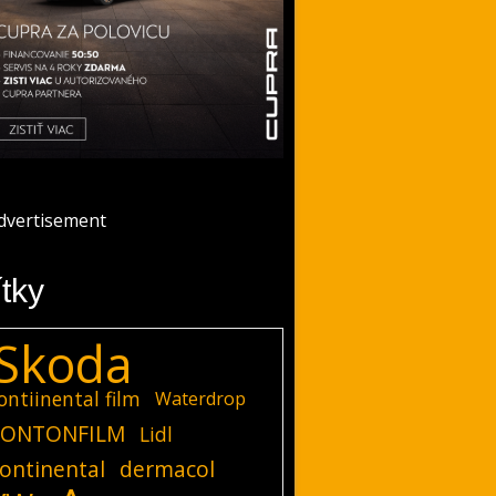
ítky
Skoda
ontiinental film
Waterdrop
ONTONFILM
Lidl
ontinental
dermacol