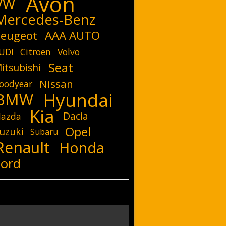
Avon
VW
Mercedes-Benz
eugeot
AAA AUTO
UDI
Citroen
Volvo
Seat
itsubishi
Nissan
oodyear
Hyundai
BMW
Kia
Dacia
azda
Opel
uzuki
Subaru
Renault
Honda
Ford