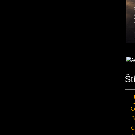
Št
C
B
C