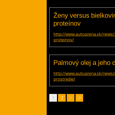
Ženy versus bielkovi
proteínov
http://www.autoazena.sk/news/
proteinov/
Palmový olej a jeho 
http://www.autoazena.sk/news/
prostredie/
1
2