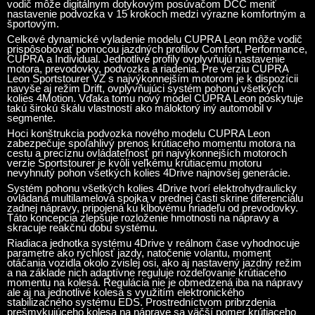
vodič môže digitálnym dotykovým posúvačom DCC meniť
nastavenie podvozka v 15 krokoch medzi výrazne komfortným a
športovým.
Celkové dynamické vyladenie modelu CUPRA Leon môže vodič
prispôsobovať pomocou jazdných profilov Comfort, Performance,
CUPRA a Individual. Jednotlivé profily ovplyvňujú nastavenie
motora, prevodovky, podvozka a riadenia. Pre verziu CUPRA
Leon Sportstourer VZ s najvýkonnejším motorom je k dispozícii
navyše aj režim Drift, ovplyvňujúci systém pohonu všetkých
kolies 4Motion. Vďaka tomu nový model CUPRA Leon poskytuje
takú širokú škálu vlastností ako máloktorý iný automobil v
segmente.
Hoci konštrukcia podvozka nového modelu CUPRA Leon
zabezpečuje spoľahlivý prenos krútiaceho momentu motora na
cestu a precíznu ovládateľnosť pri najvýkonnejších motoroch
verzie Sportstourer je kvôli veľkému krútiacemu motoru
nevyhnutý pohon všetkých kolies 4Drive najnovšej generácie.
Systém pohonu všetkých kolies 4Drive tvorí elektrohydraulicky
ovládaná multilamelová spojka v prednej časti skrine diferenciálu
zadnej nápravy, pripojená ku kĺbovému hriadeľu od prevodovky.
Táto koncepcia zlepšuje rozloženie hmotnosti na nápravy a
skracuje reakčnú dobu systému.
Riadiaca jednotka systému 4Drive v reálnom čase vyhodnocuje
parametre ako rýchlosť jazdy, natočenie volantu, moment
otáčania vozidla okolo zvislej osi, ako aj nastavený jazdný režim
a na základe nich adaptívne reguluje rozdeľovanie krútiaceho
momentu na kolesá. Regulácia nie je obmedzená iba na nápravy
ale aj na jednotlivé kolesá s využitím elektronického
stabilizačného systému EDS. Prostredníctvom pribrzdenia
prešmykujúceho kolesa na náprave sa väčší pomer krútiaceho