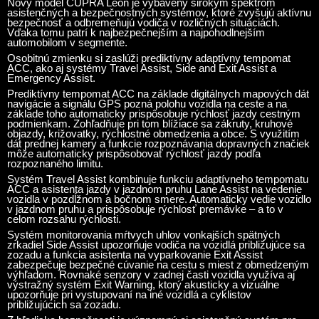
Nový model CUPRA Leon je vybavený širokým spektrom
asistenčných a bezpečnostných systémov, ktoré zvyšujú aktívnu
bezpečnosť a odbremeňujú vodiča v rozličných situáciách.
Vďaka tomu patrí k najbezpečnejším a najpohodlnejším
automobilom v segmente.
Osobitnú zmienku si zaslúži prediktívny adaptívny tempomat
ACC, ako aj systémy Travel Assist, Side and Exit Assist a
Emergency Assist.
Prediktívny tempomat ACC na základe digitálnych mapových dát
navigácie a signálu GPS pozná polohu vozidla na ceste a na
základe toho automaticky prispôsobuje rýchlosť jazdy cestným
podmienkam. Zohľadňuje pri tom blížiace sa zákruty, kruhové
objazdy, križovatky, rýchlostné obmedzenia a obce. S využitím
dát prednej kamery a funkcie rozpoznávania dopravných značiek
môže automaticky prispôsobovať rýchlosť jazdy podľa
rozpoznaného limitu.
Systém Travel Assist kombinuje funkciu adaptívneho tempomatu
ACC a asistenta jazdy v jazdnom pruhu Lane Assist na vedenie
vozidla v pozdĺžnom a bočnom smere. Automaticky vedie vozidlo
v jazdnom pruhu a prispôsobuje rýchlosť premávke – a to v
celom rozsahu rýchlosti.
Systém monitorovania mŕtvych uhlov vonkajších spätných
zrkadiel Side Assist upozorňuje vodiča na vozidlá približujúce sa
zozadu a funkcia asistenta na vyparkovanie Exit Assist
zabezpečuje bezpečné cúvanie na cestu s miest z obmedzeným
výhľadom. Rovnaké senzory v zadnej časti vozidla využíva aj
výstražný systém Exit Warning, ktorý akusticky a vizuálne
upozorňuje pri vystupovaní na iné vozidlá a cyklistov
približujúcich sa zozadu.