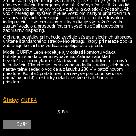
Z hľadiska bezpečnosti je významný aj asistenčný systém pre
núdzové situácie Emergency Assist. Keď systém zistí, že vodič
neovláda vozidlo, najprv vydá vizuálnu a akustickú výstrahu. Ak
vodič nereaguje, systém mykne vozidlom náhlym pribrzdením a
ak ani vtedy vodič nereaguje – napríklad pre náhlu zdravotnú
indispozíciu – systém automaticky aktivuje výstražné svetlá,
zastaví vozidlo a prostredníctvom systému eCall upovedomí
záchranný dispečing.
Ochranu posádky pri nehode zvyšuje sústava siedmich airbagov,
vrátane štandardného stredového airbagu, ktorý pri náraze zboku
zabraňuje kolízii hláv vodiča a spolujazdca vpredu.
Model CUPRA Leon exceluje aj v oblasti komfortu vďaka
bohatému štandardnému vybaveniu. Zahŕňa napríklad
bezkľúčové odomykanie a štartovanie, automatickú trojzónovú
klimatizáciu Climatronic, vyhrievané sedadlá a volant, elektricky
nastaviteľné sedadlo vodiča a zásuvku 230 V v batožinovom
priestore. Kombi Sportstourer má navyše pomocou senzora
(virtuálny pedál) elektricky ovládané dvere batožinového
priestoru.
CUPRA
Štítky
:
Späť