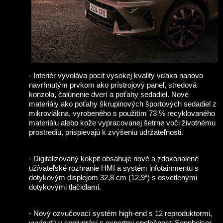
- Interiér vyvoláva pocit vysokej kvality vďaka nanovo
navrhnutým prvkom ako prístrojový panel, stredová
konzola, čalúnenie dverí a poťahy sedadiel. Nové
materiály ako poťahy škrupinových športových sedadiel z
mikrovlákna, vyrobeného s použitím 73 % recyklovaného
materiálu alebo kože vypracovanej šetrne voči životnému
prostrediu, prispievajú k zvýšeniu udržateľnosti.
- Digitalizovaný kokpit obsahuje nové a zdokonalené
užívateľské rozhranie HMI a systém infotainmentu s
dotykovým displejom 32,8 cm (12,9“) s osvetlenými
dotykovými tlačidlami.
- Nový ozvučovací systém high-end s 12 reproduktormi,
vyvinutý v spolupráci s expertmi spoločnosti Sennheiser