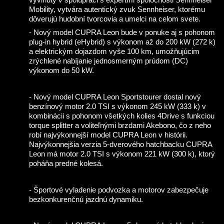
Mobility, vytvára autentický zvuk Sennheiser, ktorému
dôverujú hudobní tvorcovia a umelci na celom svete.
- Nový model CUPRA Leon bude v ponuke aj s pohonom
plug-in hybrid (eHybrid) s výkonom až do 200 kW (272 k)
a elektrickým dojazdom vyše 100 km, umožňujúcim
zrýchlené nabíjanie jednosmerným prúdom (DC)
výkonom do 50 kW.
- Nový model CUPRA Leon Sportstourer dostal nový
benzínový motor 2.0 TSI s výkonom 245 kW (333 k) v
kombinácii s pohonom všetkých kolies 4Drive s funkciou
torque splitter a voliteľnými brzdami Akebono, čo z neho
robí najvýkonnejší model CUPRA Leon v histórii.
Najvýkonnejšia verzia 5-dverového hatchbacku CUPRA
Leon má motor 2.0 TSI s výkonom 221 kW (300 k), ktorý
poháňa predné kolesá.
- Športové vyladenie podvozka a motorov zabezpečuje
bezkonkurenčnú jazdnú dynamiku.