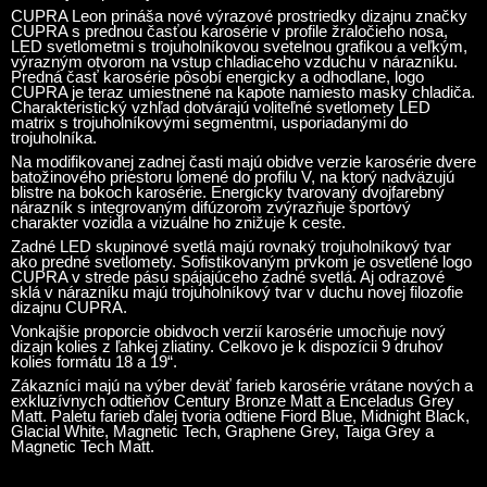
CUPRA Leon prináša nové výrazové prostriedky dizajnu značky
CUPRA s prednou časťou karosérie v profile žraločieho nosa,
LED svetlometmi s trojuholníkovou svetelnou grafikou a veľkým,
výrazným otvorom na vstup chladiaceho vzduchu v nárazníku.
Predná časť karosérie pôsobí energicky a odhodlane, logo
CUPRA je teraz umiestnené na kapote namiesto masky chladiča.
Charakteristický vzhľad dotvárajú voliteľné svetlomety LED
matrix s trojuholníkovými segmentmi, usporiadanými do
trojuholníka.
Na modifikovanej zadnej časti majú obidve verzie karosérie dvere
batožinového priestoru lomené do profilu V, na ktorý nadväzujú
blistre na bokoch karosérie. Energicky tvarovaný dvojfarebný
nárazník s integrovaným difúzorom zvýrazňuje športový
charakter vozidla a vizuálne ho znižuje k ceste.
Zadné LED skupinové svetlá majú rovnaký trojuholníkový tvar
ako predné svetlomety. Sofistikovaným prvkom je osvetlené logo
CUPRA v strede pásu spájajúceho zadné svetlá. Aj odrazové
sklá v nárazníku majú trojuholníkový tvar v duchu novej filozofie
dizajnu CUPRA.
Vonkajšie proporcie obidvoch verzií karosérie umocňuje nový
dizajn kolies z ľahkej zliatiny. Celkovo je k dispozícii 9 druhov
kolies formátu 18 a 19“.
Zákazníci majú na výber deväť farieb karosérie vrátane nových a
exkluzívnych odtieňov Century Bronze Matt a Enceladus Grey
Matt. Paletu farieb ďalej tvoria odtiene Fiord Blue, Midnight Black,
Glacial White, Magnetic Tech, Graphene Grey, Taiga Grey a
Magnetic Tech Matt.