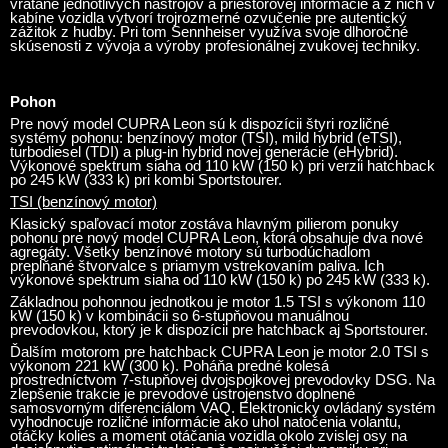
vrátane jednotlivých nástrojov a priestorovej informácie a z nich v
kabíne vozidla vytvorí trojrozmerné ozvučenie pre autentický
zážitok z hudby. Pri tom Sennheiser využíva svoje dlhoročné
skúsenosti z vývoja a výroby profesionálnej zvukovej techniky.
Pohon
Pre nový model CUPRA Leon sú k dispozícii štyri rozličné
systémy pohonu: benzínový motor (TSI), mild hybrid (eTSI),
turbodiesel (TDI) a plug-in hybrid novej generácie (eHybrid).
Výkonové spektrum siaha od 110 kW (150 k) pri verzii hatchback
po 245 kW (333 k) pri kombi Sportstourer.
TSI (benzínový motor)
Klasický spaľovací motor zostáva hlavným pilierom ponuky
pohonu pre nový model CUPRA Leon, ktorá obsahuje dva nové
agregáty. Všetky benzínové motory sú turbodúchadlom
prepĺňané štvorvalce s priamym vstrekovaním paliva. Ich
výkonové spektrum siaha od 110 kW (150 k) po 245 kW (333 k).
Základnou pohonnou jednotkou je motor 1.5 TSI s výkonom 110
kW (150 k) v kombinácii so 6-stupňovou manuálnou
prevodovkou, ktorý je k dispozícii pre hatchback aj Sportstourer.
Ďalším motorom pre hatchback CUPRA Leon je motor 2.0 TSI s
výkonom 221 kW (300 k). Poháňa predné kolesá
prostredníctvom 7-stupňovej dvojspojkovej prevodovky DSG. Na
zlepšenie trakcie je prevodové ústrojenstvo doplnené
samosvorným diferenciálom VAQ. Elektronicky ovládaný systém
vyhodnocuje rozličné informácie ako uhol natočenia volantu,
otáčky kolies a moment otáčania vozidla okolo zvislej osy na