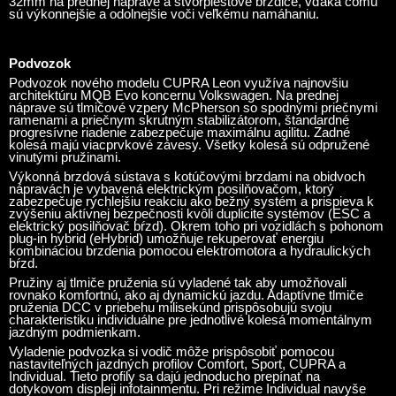
32mm na prednej náprave a štvorpiestové brzdiče, vďaka čomu
sú výkonnejšie a odolnejšie voči veľkému namáhaniu.
Podvozok
Podvozok nového modelu CUPRA Leon využíva najnovšiu
architektúru MQB Evo koncernu Volkswagen. Na prednej
náprave sú tlmičové vzpery McPherson so spodnými priečnymi
ramenami a priečnym skrutným stabilizátorom, štandardné
progresívne riadenie zabezpečuje maximálnu agilitu. Zadné
kolesá majú viacprvkové závesy. Všetky kolesá sú odpružené
vinutými pružinami.
Výkonná brzdová sústava s kotúčovými brzdami na obidvoch
nápravách je vybavená elektrickým posilňovačom, ktorý
zabezpečuje rýchlejšiu reakciu ako bežný systém a prispieva k
zvýšeniu aktívnej bezpečnosti kvôli duplicite systémov (ESC a
elektrický posilňovač bŕzd). Okrem toho pri vozidlách s pohonom
plug-in hybrid (eHybrid) umožňuje rekuperovať energiu
kombináciou brzdenia pomocou elektromotora a hydraulických
bŕzd.
Pružiny aj tlmiče pruženia sú vyladené tak aby umožňovali
rovnako komfortnú, ako aj dynamickú jazdu. Adaptívne tlmiče
pruženia DCC v priebehu milisekúnd prispôsobujú svoju
charakteristiku individuálne pre jednotlivé kolesá momentálnym
jazdným podmienkam.
Vyladenie podvozka si vodič môže prispôsobiť pomocou
nastaviteľných jazdných profilov Comfort, Sport, CUPRA a
Individual. Tieto profily sa dajú jednoducho prepínať na
dotykovom displeji infotainmentu. Pri režime Individual navyše