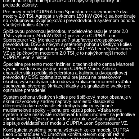
dosiahnutie optimálnej trakcie a čo najvyššej dynamiky pri
prejazde zákruty.
Pre nový model CUPRA Leon Sportstourer sú vyhradené dva
motory 2.0 TSI. Agregát s výkonom 150 kW (204 k) sa kombinuje
so 7-stupňovou dvojspojkovou prevodovkou a systémom pohonu
všetkých kolies 4Drive.
Špičkovou pohonnou jednotkou modelového radu je motor 2.0
TSI s výkonom 245 kW (333 k) pre verziu CUPRA Leon
Sportstourer VZ. Montuje sa so 7-stupňovou dvojspojkovou
prevodovkou DSG a novým systémom pohonu všetkých kolies
4Drive s technológiou torque splitter. CUPRA Leon Sportstourer
VZ so špičkovým motorom 2.0 TSI je to najvýkonnejší model
CUPRA Leon v histórii.
Špeciálne pre tento motor inžinieri z technického centra Martorell
vyvinuli exkluzívny jazdný režim CUPRA Mode. Zahŕňa
charakteristiku pedála akcelerátora a kalibráciu dvojspojkovej
prevodovky DSG optimalizovanú pre jazdu na pretekovom
okruhu, vysokú dynamickú odozvu krútiaceho momentu vďaka
zachovaniu otvorenej škrtiacej klapky a signalizačné svetlo pre
optimálne preradenie.
Systém pohonu všetkých kolies pre špičkový motor obsahuje v
skrini rozvodovky zadnej nápravy namiesto klasického
diferenciálu dve nezávislé elektrohydraulicky ovládané
multilamelové spojky – jednu pre každú polos. Vďaka tomu
systém môže nezávisle rozdeľovať krútiaci moment na jednotlivé
zadné kolesá. Tým sa pri jazde v zákrute zvyšuje agilita a
zlepšuje ovládateľnosť modelu CUPRA Leon Sportstourer VZ.
Konštrukcia systému pohonu všetkých kolies modelu CUPRA
Leon Sportstourer VZ umožnila konštruktérom doplniť režim
driftovania (Drift Mode), ktorý sa môže používať pri jazde na