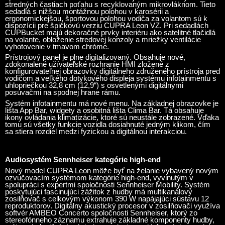
stredných častiach poťahu s recyklovaným mikrovláknom. Tieto
sedadlá s nižšou montážnou polohou v karosérii a
ergonomickejšou, športovou polohou vodiča za volantom sú k
dispozícii pre špičkovú verziu CUPRA Leon VZ. Pri sedadlách
CUPBucket majú dekoračné prvky interiéru ako satelitné tlačidlá
na volante, obloženie stredovej konzoly a mriežky ventilácie
vyhotovenie v tmavom chróme.
Prístrojový panel je plne digitalizovaný. Obsahuje nové,
zdokonalené užívateľské rozhranie HMI zložené z
konfigurovateľnej obrazovky digitálneho združeného prístroja pred
vodičom a veľkého dotykového displeja systému infotainmentu s
uhlopriečkou 32,8 cm (12,9“) s osvetlenými digitálnymi
posúvačmi na spodnej hrane rámu.
Systém infotainmentu má nové menu. Na základnej obrazovke je
lišta App Bar, widgety a osobitná lišta Clima Bar. Tá obsahuje
ikony ovládania klimatizácie, ktoré sú neustále zobrazené. Vďaka
tomu sú všetky funkcie vozidla dosiahnuté jedným klikom, čím
sa stiera rozdiel medzi fyzickou a digitálnou interakciou.
Audiosystém Sennheiser kategórie high-end
Nový model CUPRA Leon môže byť na želanie vybavený novým
ozvučovacím systémom kategórie high-end, vyvinutým v
spolupráci s expertmi spoločnosti Sennheiser Mobility. Systém
poskytujúci fascinujúci zážitok z hudby má multikanálový
zosilňovač s celkovým výkonom 390 W napájajúci sústavu 12
reproduktorov. Digitálny akustický procesor v zosilňovači využíva
softvér AMBEO Concerto spoločnosti Sennheiser, ktorý zo
stereofónneho záznamu extrahuje základné komponenty hudby,