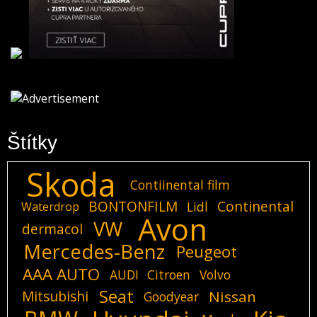
Štítky
Skoda
Contiinental film
BONTONFILM
Continental
Lidl
Waterdrop
Avon
VW
dermacol
Mercedes-Benz
Peugeot
AAA AUTO
AUDI
Citroen
Volvo
Seat
Mitsubishi
Nissan
Goodyear