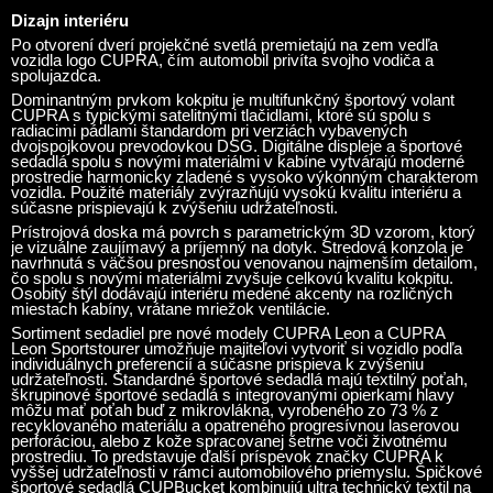
Dizajn interiéru
Po otvorení dverí projekčné svetlá premietajú na zem vedľa
vozidla logo CUPRA, čím automobil privíta svojho vodiča a
spolujazdca.
Dominantným prvkom kokpitu je multifunkčný športový volant
CUPRA s typickými satelitnými tlačidlami, ktoré sú spolu s
radiacimi pádlami štandardom pri verziách vybavených
dvojspojkovou prevodovkou DSG. Digitálne displeje a športové
sedadlá spolu s novými materiálmi v kabíne vytvárajú moderné
prostredie harmonicky zladené s vysoko výkonným charakterom
vozidla. Použité materiály zvýrazňujú vysokú kvalitu interiéru a
súčasne prispievajú k zvýšeniu udržateľnosti.
Prístrojová doska má povrch s parametrickým 3D vzorom, ktorý
je vizuálne zaujímavý a príjemný na dotyk. Stredová konzola je
navrhnutá s väčšou presnosťou venovanou najmenším detailom,
čo spolu s novými materiálmi zvyšuje celkovú kvalitu kokpitu.
Osobitý štýl dodávajú interiéru medené akcenty na rozličných
miestach kabíny, vrátane mriežok ventilácie.
Sortiment sedadiel pre nové modely CUPRA Leon a CUPRA
Leon Sportstourer umožňuje majiteľovi vytvoriť si vozidlo podľa
individuálnych preferencií a súčasne prispieva k zvýšeniu
udržateľnosti. Štandardné športové sedadlá majú textilný poťah,
škrupinové športové sedadlá s integrovanými opierkami hlavy
môžu mať poťah buď z mikrovlákna, vyrobeného zo 73 % z
recyklovaného materiálu a opatreného progresívnou laserovou
perforáciou, alebo z kože spracovanej šetrne voči životnému
prostrediu. To predstavuje ďalší príspevok značky CUPRA k
vyššej udržateľnosti v rámci automobilového priemyslu. Špičkové
športové sedadlá CUPBucket kombinujú ultra technický textil na