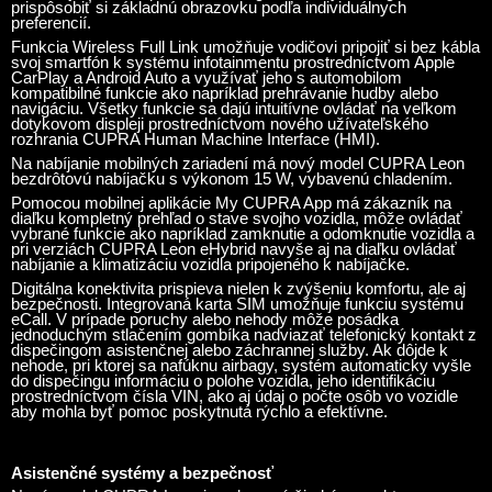
prispôsobiť si základnú obrazovku podľa individuálnych
preferencií.
Funkcia Wireless Full Link umožňuje vodičovi pripojiť si bez kábla
svoj smartfón k systému infotainmentu prostredníctvom Apple
CarPlay a Android Auto a využívať jeho s automobilom
kompatibilné funkcie ako napríklad prehrávanie hudby alebo
navigáciu. Všetky funkcie sa dajú intuitívne ovládať na veľkom
dotykovom displeji prostredníctvom nového užívateľského
rozhrania CUPRA Human Machine Interface (HMI).
Na nabíjanie mobilných zariadení má nový model CUPRA Leon
bezdrôtovú nabíjačku s výkonom 15 W, vybavenú chladením.
Pomocou mobilnej aplikácie My CUPRA App má zákazník na
diaľku kompletný prehľad o stave svojho vozidla, môže ovládať
vybrané funkcie ako napríklad zamknutie a odomknutie vozidla a
pri verziách CUPRA Leon eHybrid navyše aj na diaľku ovládať
nabíjanie a klimatizáciu vozidla pripojeného k nabíjačke.
Digitálna konektivita prispieva nielen k zvýšeniu komfortu, ale aj
bezpečnosti. Integrovaná karta SIM umožňuje funkciu systému
eCall. V prípade poruchy alebo nehody môže posádka
jednoduchým stlačením gombíka nadviazať telefonický kontakt z
dispečingom asistenčnej alebo záchrannej služby. Ak dôjde k
nehode, pri ktorej sa nafúknu airbagy, systém automaticky vyšle
do dispečingu informáciu o polohe vozidla, jeho identifikáciu
prostredníctvom čísla VIN, ako aj údaj o počte osôb vo vozidle
aby mohla byť pomoc poskytnutá rýchlo a efektívne.
Asistenčné systémy a bezpečnosť