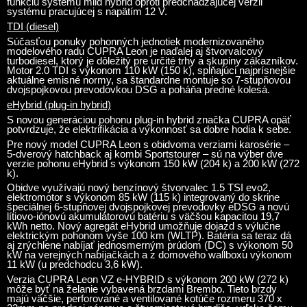
funkciu systému mild hybrid oproti predchádzajúcej verzii
systému pracujúcej s napätím 12 V.
TDI (diesel)
Súčasťou ponuky pohonných jednotiek modernizovaného
modelového radu CUPRA Leon je naďalej aj štvorvalcový
turbodiesel, ktorý je dôležitý pre určité trhy a skupiny zákazníkov.
Motor 2.0 TDI s výkonom 110 kW (150 k), spĺňajúci najprísnejšie
aktuálne emisné normy, sa štandardne montuje so 7-stupňovou
dvojspojkovou prevodovkou DSG a poháňa predné kolesá.
eHybrid (plug-in hybrid)
S novou generáciou pohonu plug-in hybrid značka CUPRA opäť
potvrdzuje, že elektrifikácia a výkonnosť sa dobre hodia k sebe.
Pre nový model CUPRA Leon s obidvoma verziami karosérie –
5-dverový hatchback aj kombi Sportstourer – sú na výber dve
verzie pohonu eHybrid s výkonom 150 kW (204 k) a 200 kW (272
k).
Obidve využívajú nový benzínový štvorvalec 1.5 TSI evo2,
elektromotor s výkonom 85 kW (115 k) integrovaný do skrine
špeciálnej 6-stupňovej dvojspojkovej prevodovky eDSG a novú
lítiovo-iónovú akumulátorovú batériu s väčšou kapacitou 19,7
kWh netto. Nový agregát eHybrid umožňuje dojazd s výlučne
elektrickým pohonom vyše 100 km (WLTP). Batéria sa teraz dá
aj zrýchlene nabíjať jednosmerným prúdom (DC) s výkonom 50
kW na verejných nabíjačkách a z domového wallboxu výkonom
11 kW (u predchodcu 3,6 kW).
Verzia CUPRA Leon VZ e-HYBRID s výkonom 200 kW (272 k)
môže byť na želanie vybavená brzdami Brembo. Tieto brzdy
majú väčšie, perforované a ventilované kotúče rozmeru 370 x