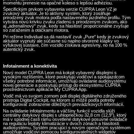
momentu prenesie na opačné koleso s lepšou adhéziou.
Špecifickým prvkom vybavenia verzie CUPRA Leon VZ je
zvukový aktuátor. Je to aktívny systém, ktorý zosilňuje
prirodzený zvuk motora podľa nastaveného jazdného profilu. Tým
vytvára novú krivku zvuku zladenú s prirodzeným zvukom, ako
aj „adrenalínový“ zvuk, kedy sa hlasitosť proporcionálne zvyšuje
so zaťažením a otáčkami motora.
Pri režime Individual sa dá nastaviť zvuk „Pure“ kedy je zvukový
aktuátor vypnutý ale súčasne sú naplno otvorené klapky vo
výfukovej sústave, čím vozidlo získava agresívny, no na 100 %
autentický zvuk.
Infotainment a konektivita
Nový model CUPRA Leon má kokpit vybavený displejmi s
vysokým rozlíšením, ktoré poskytujú vodičovi a spolujazdcom
všetky potrebné informácie, umožňujú ovládanie audiosystému
novej generácie a poskytujú prístup do ekosystému CUPRA
prostredníctvom aplikácie My CUPRA App.
Vodič má vo svojom zornom poli displej digitálneho združeného
prístroja Digital Cockpit, na ktorom si môže podľa potreby
konfigurovať zobrazenie dôležitých prevádzkových informácií.
Na ovládanie infotainmentu a väčšiny funkcií vozidla slúži
centrálny dotykový displej s uhlopriečkou 32,8 cm (12,9”), ktorý
má v spodnej časti rámu osvetlené dotykové posuvné ovládače
na reguláciu teploty klimatizácie v dvoch zónach a hlasitosti
audiosystému. Systém pracujúci s novým operačným systémom
umožňuje vodičovi pomocou konfigurovateľných widgetov