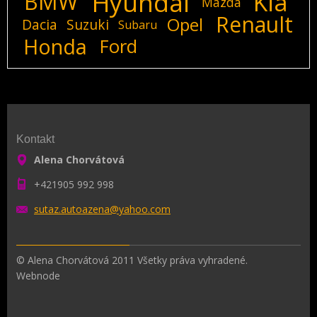
Hyundai
Kia
BMW
Mazda
Renault
Opel
Dacia
Suzuki
Subaru
Honda
Ford
Kontakt
Alena Chorvátová
+421905 992 998
sutaz.au
toazena@
yahoo.co
m
© Alena Chorvátová 2011 Všetky práva vyhradené.
Webnode