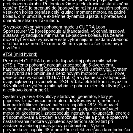
pretekovom okruhu. Pri tomto režime je elektronický stabilizačný
systém ESC je prepnutý do športového režimu a systém pohonu
všetkých kolies prenáša celý krútiaci moment motora na zadné
kolesá, čím umožňuje extrémne dynamickú jazdu s pretáčavou
charakteristikou v zákrutách.
S vysoko výkonným pohonom modelu CUPRA Leon
Sportstourer VZ korešponduje aj štandardná, výkonná brzdová
sústava, vyžadujúca minimálne 18-palcové kolesá. Na želanie
môže byť vozidlo vybavené ešte výkonnejšími brzdami Akebono
s kotúčmi rozmeru 375 mm x 36 mm vpredu a šesťpiestovými
brzdičmi.
eTSI (mild hybrid)
Pre model CUPRA Leon je k dispozícii aj pohon mild hybrid
(eTSI). Tento pohonný agregát zabezpečuje 5-dverovému
hatchbacku aj kombi Sportstourer ešte vyššiu efektivitu. Systém
mild hybrid sa kombinuje s benzínovým motorom 1.5 TSI novej
generácie s výkonom 110 kW (150 k) a výlučne so 7-stupňovou
dvojspojkovou prevodovkou DSG. Vďaka elektrifikácii s využitím
48-voltového systému mild hybrid je pohon nielen efektívnejší, ale
aj celkovo komfortnejší.
Systém využíva 48-voltový štartovací generátor, ktorý je
pripojený k spaľovaciemu motoru drážkovaným remeňom a
kompaktnú lítiovo-iónovú batériu s napätím 48 V. Štartovací
generátor svojim krútiacim momentom podporuje spaľovací
motor pri akcelerácii, zabezpečuje intenzívnu rekuperáciu energie
pri spomaľovaní a brzdení a umožňuje rýchle a plynulé opätovné
naštartovanie motora vypnutého systémom stop-štart pri
zastavení alebo aj počas jazdy pri dobiehaní. Vyššie
prevádzkové napätie 48 V umožňuje efektívnejšiu a komfortnejšiu