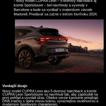
- Nový model CUPRA Leon – 5-dverový hatchback aj
kombi Sportstourer – bol navrhnutý a vyvinutý v
Barcelone a bude sa vyrábať v materskom závode
Martorell. Predávať sa začne v treťom štvrťroku 2024.
Vonkajší dizajn
Nový model CUPRA Leon ako 5-dverový hatchback a kombi
CUPRA Leon Sportstourer sú navrhnutí tak, aby zapôsobili na
prvý pohľad a vyvolali úžas. Obidve verzie karosérie prinášajú
DNA značky s úplne novou tvárou, výraznejšou osobnosťou a
moderným športovým charakterom.