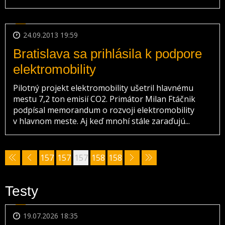
24.09.2013 19:59
Bratislava sa prihlásila k podpore
elektromobility
Pilotný projekt elektromobility ušetril hlavnému
mestu 7,2 ton emisií CO2. Primátor Milan Ftáčnik
podpísal memorandum o rozvoji elektromobility
v hlavnom meste. Aj keď mnohí stále zaraďujú...
157
157
157
158
158
7
8
9
0
1
Testy
19.07.2026 18:35