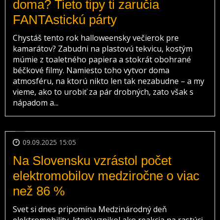
doma? Tieto tipy ti zaručia
FANTAstickú párty
Chystáš tento rok halloweensky večierok pre
kamarátov? Zabudni na plastovú tekvicu, kostým
múmie z toaletného papiera a stokrát obohrané
béčkové filmy. Namiesto toho vytvor doma
atmosféru, na ktorú nikto len tak nezabudne – a my
vieme, ako to urobiť za pár drobných, zato však s
nápadom a...
09.09.2025 15:05
Na Slovensku vzrástol počet
elektromobilov medziročne o viac
než 86 %
Svet si dnes pripomína Medzinárodný deň
elektromobility, ktorý vznikol ako reakcia na rastúci