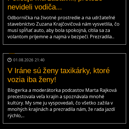
nevideli vodiča...
Odborníčka na životné prostredie a na udržateľné
stavebníctvo Zuzana Krajčovičová nám vysvetlila, čo
musí spĺňať auto, aby bola spokojná, cítila sa za
volantom príjemne a najmä v bezpečí. Prezradila...
01.08.2026 21:40
V Iráne sú ženy taxikárky, ktoré
vozia iba ženy!
Blogerka a moderátorka podcastov Marta Rajková
precestovala veľa krajín a spoznávala mnohé
kultúry. My sme ju vyspovedali, čo všetko zažila v
mnohých krajinách a prezradila nám, že rada jazdí
rýchlo,...