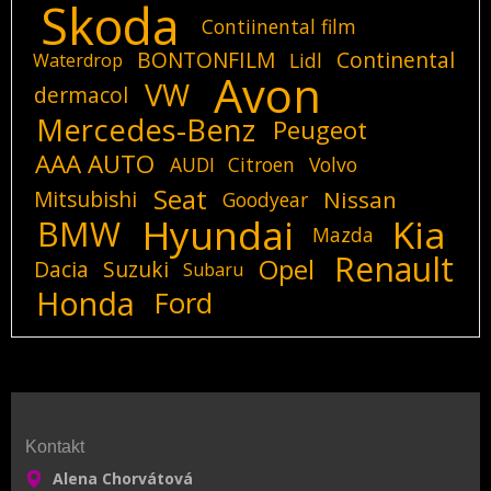
Skoda
Contiinental film
BONTONFILM
Continental
Lidl
Waterdrop
Avon
VW
dermacol
Mercedes-Benz
Peugeot
AAA AUTO
AUDI
Citroen
Volvo
Seat
Mitsubishi
Nissan
Goodyear
Hyundai
Kia
BMW
Mazda
Renault
Opel
Dacia
Suzuki
Subaru
Honda
Ford
Kontakt
Alena Chorvátová