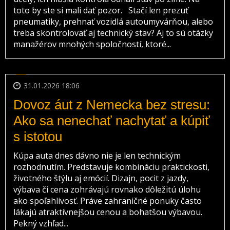
toto by ste si mali dať pozor. Stačí len prezuť
pneumatiky, prehnať vozidlá autoumyvárňou, alebo
treba skontrolovať aj technický stav? Aj to sú otázky
manažérov mnohých spoločností, ktoré...
31.01.2026 18:06
Dovoz áut z Nemecka bez stresu:
Ako sa nenechať nachytať a kúpiť
s istotou
Kúpa auta dnes dávno nie je len technickým
rozhodnutím. Predstavuje kombináciu praktickosti,
životného štýlu aj emócií. Dizajn, pocit z jazdy,
výbava či cena zohrávajú rovnako dôležitú úlohu
ako spoľahlivosť. Práve zahraničné ponuky často
lákajú atraktívnejšou cenou a bohatšou výbavou.
Pekný vzhľad...