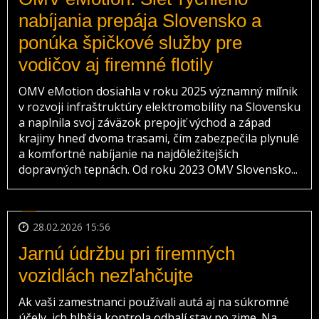
nabíjania prepája Slovensko a
ponúka špičkové služby pre
vodičov aj firemné flotily
OMV eMotion dosiahla v roku 2025 významný míľnik
v rozvoji infraštruktúry elektromobility na Slovensku
a naplnila svoj záväzok prepojiť východ a západ
krajiny hneď dvoma trasami, čím zabezpečila plynulé
a komfortné nabíjanie na najdôležitejších
dopravných tepnách. Od roku 2023 OMV Slovensko...
28.02.2026 15:56
Jarnú údržbu pri firemných
vozidlách nezľahčujte
Ak vaši zamestnanci používali autá aj na súkromné
účely, ich hlbšia kontrola odhalí stav po zime. Na