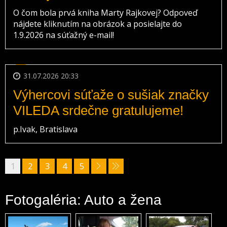
O čom bola prvá kniha Marty Rajkovej? Odpoveď
nájdete kliknutím na obrázok a posielajte do
1.9.2026 na súťažný e-mail!
31.07.2026 20:33
Výhercovi súťaže o sušiak značky
VILEDA srdečne gratulujeme!
p.Ivak, Bratislava
1
2
3
4
5
Fotogaléria: Auto a žena