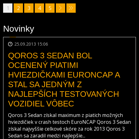
1
2
3
4
5
Novinky
25.09.2013 15:06
QOROS 3 SEDAN BOL
OCENENÝ PIATIMI
HVIEZDIČKAMI EURONCAP A
STAL SA JEDNÝM Z
NAJLEPŠÍCH TESTOVANÝCH
VOZIDIEL VÔBEC
Qoros 3 Sedan získal maximum z piatich možných
hviezdičiek v crash testoch EuroNCAP Qoros 3 Sedan
získal najvyššie celkové skóre za rok 2013 Qoros 3
Sedan sa zaradil medzi najlepšie...