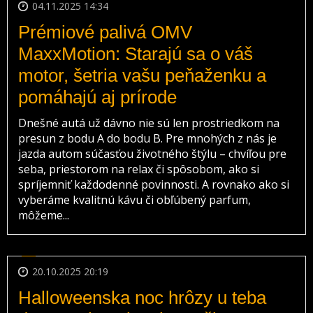
04.11.2025 14:34
Prémiové palivá OMV
MaxxMotion: Starajú sa o váš
motor, šetria vašu peňaženku a
pomáhajú aj prírode
Dnešné autá už dávno nie sú len prostriedkom na
presun z bodu A do bodu B. Pre mnohých z nás je
jazda autom súčasťou životného štýlu – chvíľou pre
seba, priestorom na relax či spôsobom, ako si
spríjemniť každodenné povinnosti. A rovnako ako si
vyberáme kvalitnú kávu či obľúbený parfum,
môžeme...
20.10.2025 20:19
Halloweenska noc hrôzy u teba