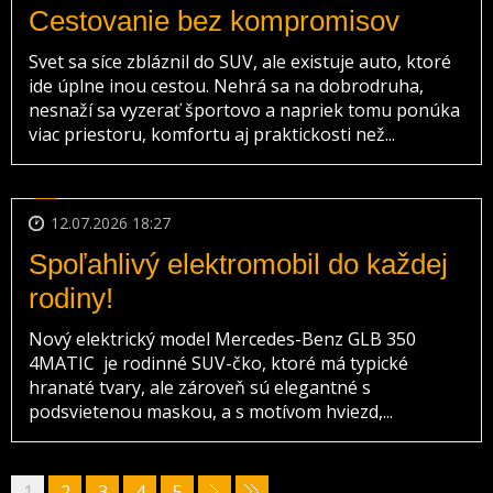
Cestovanie bez kompromisov
Svet sa síce zbláznil do SUV, ale existuje auto, ktoré
ide úplne inou cestou. Nehrá sa na dobrodruha,
nesnaží sa vyzerať športovo a napriek tomu ponúka
viac priestoru, komfortu aj praktickosti než...
12.07.2026 18:27
Spoľahlivý elektromobil do každej
rodiny!
Nový elektrický model Mercedes-Benz GLB 350
4MATIC je rodinné SUV-čko, ktoré má typické
hranaté tvary, ale zároveň sú elegantné s
podsvietenou maskou, a s motívom hviezd,...
1
2
3
4
5