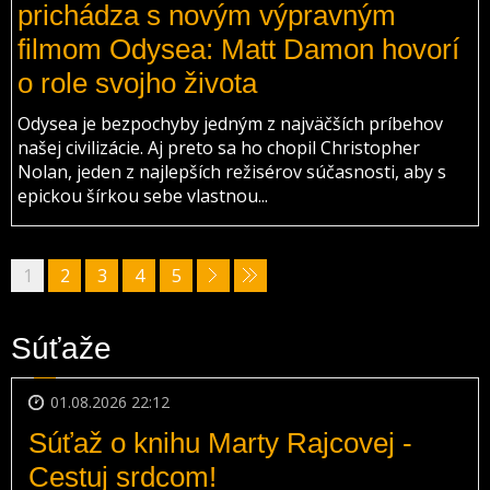
prichádza s novým výpravným
filmom Odysea: Matt Damon hovorí
o role svojho života
Odysea je bezpochyby jedným z najväčších príbehov
našej civilizácie. Aj preto sa ho chopil Christopher
Nolan, jeden z najlepších režisérov súčasnosti, aby s
epickou šírkou sebe vlastnou...
1
2
3
4
5
Súťaže
01.08.2026 22:12
Súťaž o knihu Marty Rajcovej -
Cestuj srdcom!