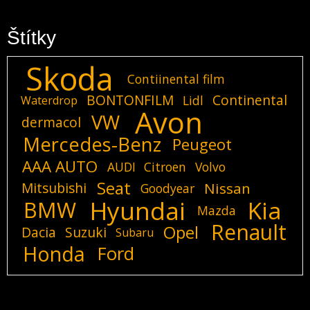
Štítky
Skoda
Contiinental film
BONTONFILM
Continental
Lidl
Waterdrop
Avon
VW
dermacol
Mercedes-Benz
Peugeot
AAA AUTO
AUDI
Citroen
Volvo
Seat
Mitsubishi
Nissan
Goodyear
Hyundai
Kia
BMW
Mazda
Renault
Opel
Dacia
Suzuki
Subaru
Honda
Ford