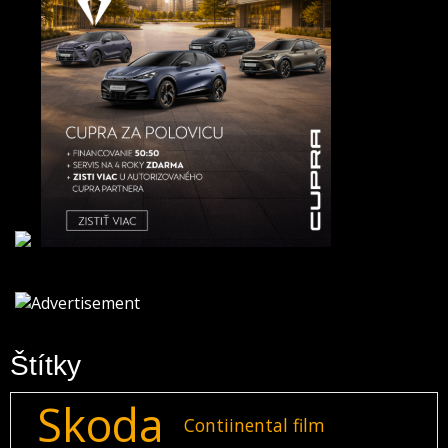
Štítky
Skoda
Contiinental film