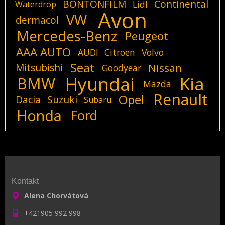
BONTONFILM
Continental
Lidl
Waterdrop
Avon
VW
dermacol
Mercedes-Benz
Peugeot
AAA AUTO
AUDI
Citroen
Volvo
Seat
Mitsubishi
Nissan
Goodyear
Hyundai
Kia
BMW
Mazda
Renault
Opel
Dacia
Suzuki
Subaru
Honda
Ford
Kontakt
Alena Chorvátová
+421905 992 998