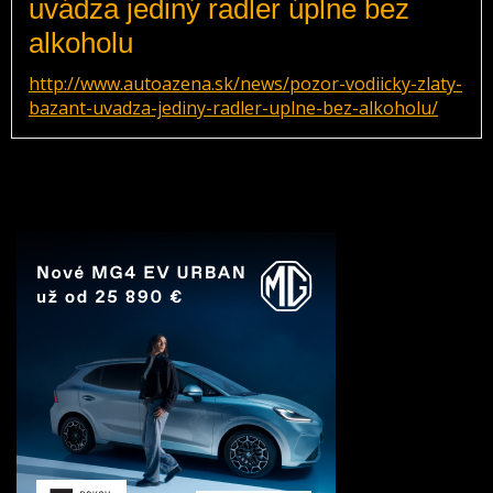
uvádza jediný radler úplne bez
alkoholu
http://www.autoazena.sk/news/pozor-vodiicky-zlaty-
bazant-uvadza-jediny-radler-uplne-bez-alkoholu/