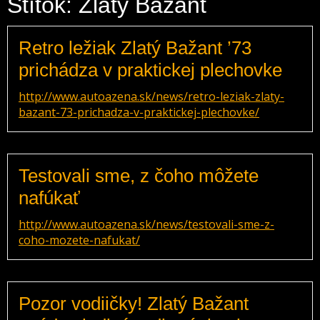
Štítok: Zlatý Bažant
Retro ležiak Zlatý Bažant ’73
prichádza v praktickej plechovke
http://www.autoazena.sk/news/retro-leziak-zlaty-
bazant-73-prichadza-v-praktickej-plechovke/
Testovali sme, z čoho môžete
nafúkať
http://www.autoazena.sk/news/testovali-sme-z-
coho-mozete-nafukat/
Pozor vodiičky! Zlatý Bažant