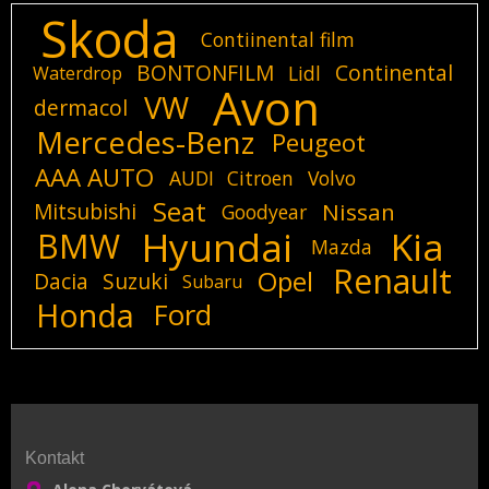
Skoda
Contiinental film
BONTONFILM
Continental
Lidl
Waterdrop
Avon
VW
dermacol
Mercedes-Benz
Peugeot
AAA AUTO
AUDI
Citroen
Volvo
Seat
Mitsubishi
Nissan
Goodyear
Hyundai
Kia
BMW
Mazda
Renault
Opel
Dacia
Suzuki
Subaru
Honda
Ford
Kontakt