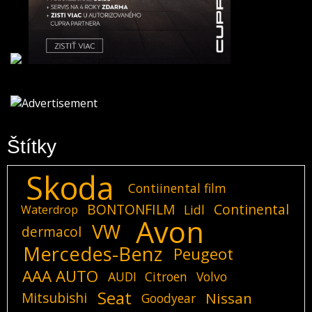
Štítky
Skoda
Contiinental film
BONTONFILM
Continental
Lidl
Waterdrop
Avon
VW
dermacol
Mercedes-Benz
Peugeot
AAA AUTO
AUDI
Citroen
Volvo
Seat
Mitsubishi
Nissan
Goodyear