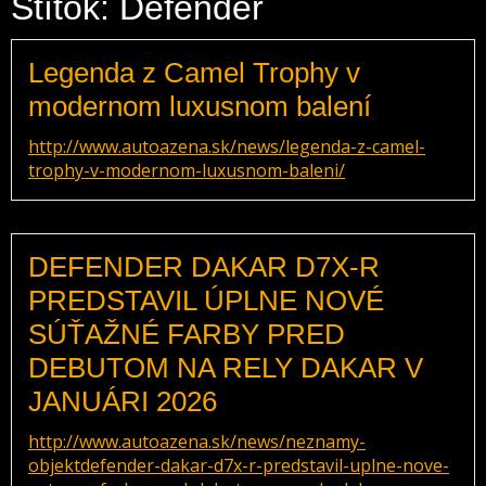
Štítok: Defender
Legenda z Camel Trophy v
modernom luxusnom balení
http://www.autoazena.sk/news/legenda-z-camel-
trophy-v-modernom-luxusnom-baleni/
DEFENDER DAKAR D7X-R
PREDSTAVIL ÚPLNE NOVÉ
SÚŤAŽNÉ FARBY PRED
DEBUTOM NA RELY DAKAR V
JANUÁRI 2026
http://www.autoazena.sk/news/neznamy-
objektdefender-dakar-d7x-r-predstavil-uplne-nove-