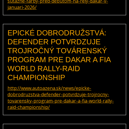
sutazne-farby-pred-debutom-na-rely-dakar-v-
januari-2026/
EPICKÉ DOBRODRUŽSTVÁ:
DEFENDER POTVRDZUJE
TROJROČNÝ TOVÁRENSKÝ
PROGRAM PRE DAKAR A FIA
WORLD RALLY-RAID
CHAMPIONSHIP
http://www.autoazena.sk/news/epicke-
dobrodruzstva-defender-potvrdzuje-trojrocny-
tovarensky-program-pre-dakar-a-fia-world-rally-
raid-championship/