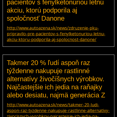
pacientov s fenylketonúriou letnú
akciu, ktorú podporila aj
spoločnosť Danone
http://www.autoazena.sk/news/zdruzenie-pku-
pripravilo-pre-pacientov-s-fenylketonuriou-letnu-
akciu-ktoru-podporila-aj-spolocnost-danone/
Takmer 20 % ľudí aspoň raz
týždenne nakupuje rastlinné
alternatívy živočíšnych výrobkov.
Najčastejšie ich jedia na raňajky
alebo desiatu, najmä generácia Z
http://www.autoazena.sk/news/takmer-20-ludi-
aspon-raz-tyzdenne-nakupuje-rastlinne-alternativy-
zivocisnych-vyrobkov-najcastejsie-ich-jedia-na-