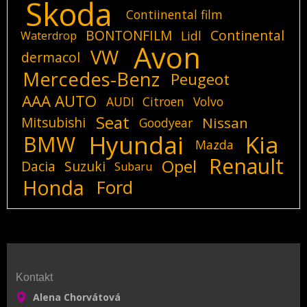
Skoda
Contiinental film
BONTONFILM
Continental
Lidl
Waterdrop
Avon
VW
dermacol
Mercedes-Benz
Peugeot
AAA AUTO
AUDI
Citroen
Volvo
Seat
Mitsubishi
Nissan
Goodyear
Hyundai
Kia
BMW
Mazda
Renault
Opel
Dacia
Suzuki
Subaru
Honda
Ford
Kontakt
Alena Chorvátová