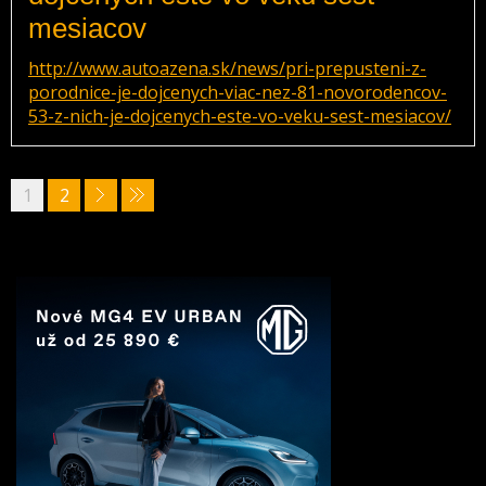
mesiacov
http://www.autoazena.sk/news/pri-prepusteni-z-
porodnice-je-dojcenych-viac-nez-81-novorodencov-
53-z-nich-je-dojcenych-este-vo-veku-sest-mesiacov/
1
2