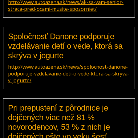
http://www.autoazena.sk/news/ak-sa-vam-senior-
straca-pred-ocami-musite-spozorniet/
Spoločnosť Danone podporuje
vzdelávanie detí o vede, ktorá sa
skrýva v jogurte
http://www.autoazena.sk/news/spolocnost-danone-
podporuje-vzdelavanie-deti-o-vede-ktora-sa-skryva-
v-jogurte/
Pri prepustení z pôrodnice je
dojčených viac než 81 %
novorodencov, 53 % z nich je
dojčených ešte vo veku šesť