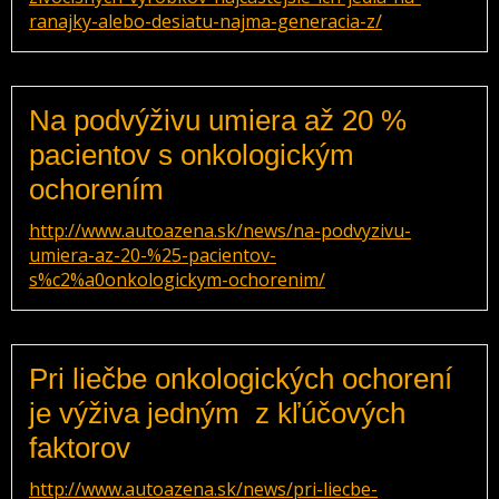
ranajky-alebo-desiatu-najma-generacia-z/
Na podvýživu umiera až 20 %
pacientov s onkologickým
ochorením
http://www.autoazena.sk/news/na-podvyzivu-
umiera-az-20-%25-pacientov-
s%c2%a0onkologickym-ochorenim/
Pri liečbe onkologických ochorení
je výživa jedným z kľúčových
faktorov
http://www.autoazena.sk/news/pri-liecbe-