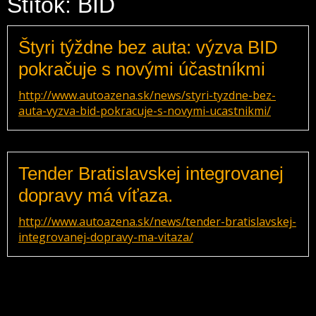
Štítok: BID
Štyri týždne bez auta: výzva BID
pokračuje s novými účastníkmi
http://www.autoazena.sk/news/styri-tyzdne-bez-
auta-vyzva-bid-pokracuje-s-novymi-ucastnikmi/
Tender Bratislavskej integrovanej
dopravy má víťaza.
http://www.autoazena.sk/news/tender-bratislavskej-
integrovanej-dopravy-ma-vitaza/