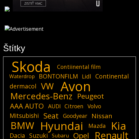
Štítky
Skoda
Contiinental film
BONTONFILM
Continental
Lidl
Waterdrop
Avon
VW
dermacol
Mercedes-Benz
Peugeot
AAA AUTO
AUDI
Citroen
Volvo
Seat
Mitsubishi
Nissan
Goodyear
Hyundai
Kia
BMW
Mazda
Renault
Opel
Dacia
Suzuki
Subaru