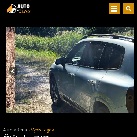
Auto a žena
Výpis tagov