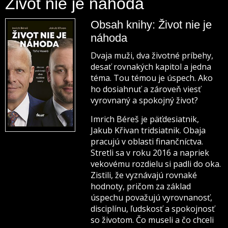
Život nie je náhoda
Obsah knihy: Život nie je
náhoda
Dvaja muži, dva životné príbehy,
desať rovnakých kapitol a jedna
téma. Tou témou je úspech. Ako
ho dosiahnuť a zároveň viesť
vyrovnaný a spokojný život?
Imrich Béreš je päťdesiatnik,
Jakub Křivan tridsiatnik. Obaja
pracujú v oblasti finančníctva.
Stretli sa v roku 2016 a napriek
vekovému rozdielu si padli do oka.
Zistili, že vyznávajú rovnaké
hodnoty, pričom za základ
úspechu považujú vyrovnanosť,
disciplínu, ľudskosť a spokojnosť
so životom. Čo museli a čo chceli