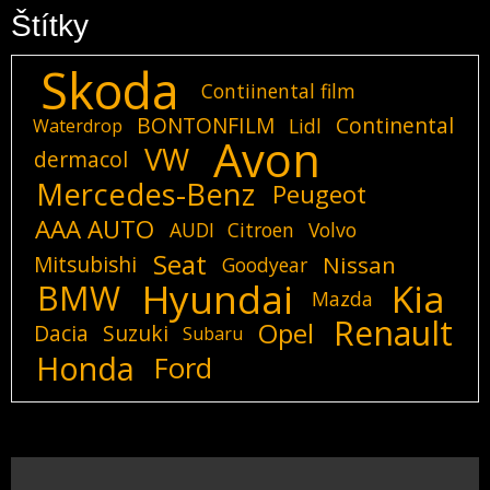
Štítky
Skoda
Contiinental film
BONTONFILM
Continental
Lidl
Waterdrop
Avon
VW
dermacol
Mercedes-Benz
Peugeot
AAA AUTO
AUDI
Citroen
Volvo
Seat
Mitsubishi
Nissan
Goodyear
Hyundai
Kia
BMW
Mazda
Renault
Opel
Dacia
Suzuki
Subaru
Honda
Ford