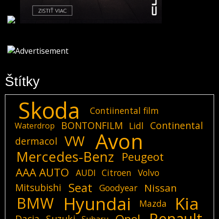
Štítky
Skoda
Contiinental film
BONTONFILM
Continental
Lidl
Waterdrop
Avon
VW
dermacol
Mercedes-Benz
Peugeot
AAA AUTO
AUDI
Citroen
Volvo
Seat
Mitsubishi
Nissan
Goodyear
Hyundai
Kia
BMW
Mazda
Renault
Opel
Dacia
Suzuki
Subaru