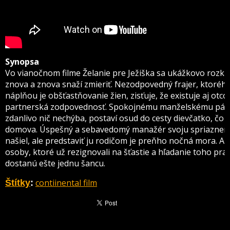
Synopsa
Vo vianočnom filme Želanie pre Ježiška sa ukážkovo rozk
znova a znova snaží zmieriť. Nezodpovedný frajer, ktoréh
náplňou je obšťastňovanie žien, zisťuje, že existuje aj otco
partnerská zodpovednosť. Spokojnému manželskému pár
zdanlivo nič nechýba, postaví osud do cesty dievčatko, čo 
domova. Úspešný a sebavedomý manažér svoju spriaznen
našiel, ale predstaviť ju rodičom je preňho nočná mora. A
osoby, ktoré už rezignovali na šťastie a hľadanie toho pr
dostanú ešte jednu šancu.
contiinental film
Štítky
: