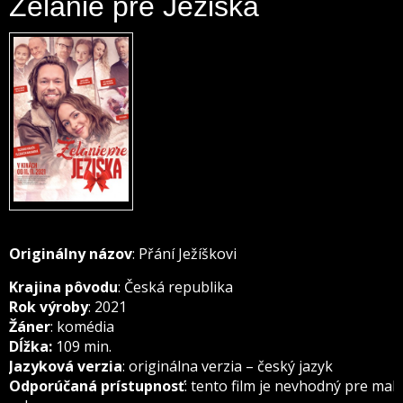
Želanie pre Ježiška
Originálny názov
: Přání Ježíškovi
Krajina pôvodu
: Česká republika
Rok výroby
: 2021
Žáner
: komédia
Dĺžka:
109 min.
Jazyková verzia
: originálna verzia – český jazyk
Odporúčaná prístupnosť
: tento film je nevhodný pre mal