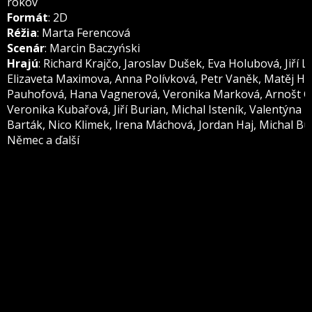
rokov
Formát
: 2D
Réžia
: Marta Ferencová
Scenár
: Marcin Baczyński
Hrajú
: Richard Krajčo, Jaroslav Dušek, Eva Holubová, Jiří 
Elizaveta Maximova, Anna Polívková, Petr Vaněk, Matěj H
Pauhofová, Hana Vagnerová, Veronika Marková, Arnošt G
Veronika Kubařová, Jiří Burian, Michal Isteník, Valentýna 
Barták, Nico Klimek, Irena Máchová, Jordan Haj, Michal B
Němec a ďalší