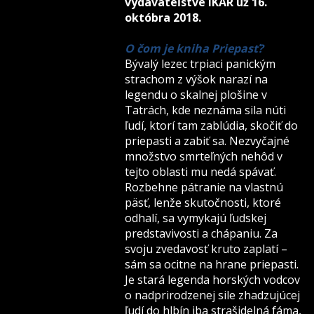
vydavateľstve IKAR už 16.
októbra 2018.
O čom je kniha Priepasť?
Bývalý lezec trpiaci panickým
strachom z výšok narazí na
legendu o skalnej plošine v
Tatrách, kde neznáma sila núti
ľudí, ktorí tam zablúdia, skočiť do
priepasti a zabiť sa. Nezvyčajné
množstvo smrteľných nehôd v
tejto oblasti mu nedá spávať.
Rozbehne pátranie na vlastnú
päsť, lenže skutočnosti, ktoré
odhalí, sa vymykajú ľudskej
predstavivosti a chápaniu. Za
svoju zvedavosť kruto zaplatí –
sám sa ocitne na hrane priepasti.
Je stará legenda horských vodcov
o nadprirodzenej sile zhadzujúcej
ľudí do hlbín iba strašidelná fáma,