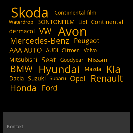
Skoda
Contiinental film
BONTONFILM
Continental
Lidl
Waterdrop
Avon
VW
dermacol
Mercedes-Benz
Peugeot
AAA AUTO
AUDI
Citroen
Volvo
Seat
Mitsubishi
Nissan
Goodyear
Hyundai
Kia
BMW
Mazda
Renault
Opel
Dacia
Suzuki
Subaru
Honda
Ford
Kontakt