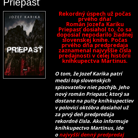
Priepasť
Rekordný úspech už počas
prvého dňa!
Román Jozefa Kariku
Priepasť dosiahol to, čo sa
doposiaľ nepodarilo žiadnej
slovenskej knihe. Počas
prvého dňa predpredaja
zaznamenal najvyššie čísla
predajnosti v celej histórii
kníhkupectva Martinus.
O tom, že Jozef Karika patrí
medzi top slovenských
spisovateľov niet pochýb. Jeho
nový román Priepasť, ktorý sa
dostane na pulty kníhkupectiev
v polovici októbra dosiahol už
za prvý deň predpredaja
rekordné čísla. Ako informuje
kníhkupectvo Martinus, ide
o
najvyšší denný predpredaj