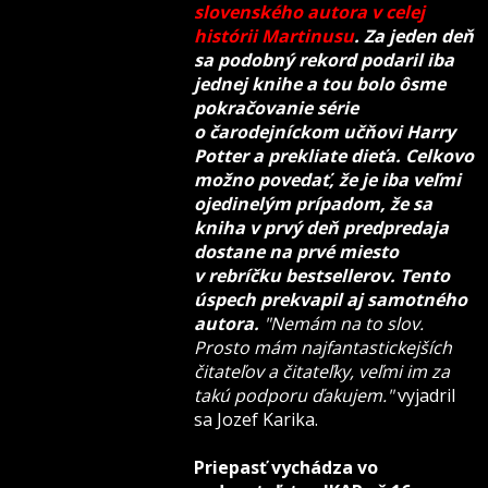
slovenského autora v celej
histórii Martinusu
. Za jeden deň
sa podobný rekord podaril iba
jednej knihe a tou bolo ôsme
pokračovanie série
o čarodejníckom učňovi Harry
Potter a prekliate dieťa. Celkovo
možno povedať, že je iba veľmi
ojedinelým prípadom, že sa
kniha v prvý deň predpredaja
dostane na prvé miesto
v rebríčku bestsellerov. Tento
úspech prekvapil aj samotného
autora.
"Nemám na to slov.
Prosto mám najfantastickejších
čitateľov a čitateľky, veľmi im za
takú podporu ďakujem."
vyjadril
sa Jozef Karika.
Priepasť vychádza vo