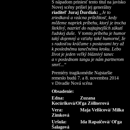
S nápadom priniesť tento titul na javisko
Novej scény prišiel jej generálny
riaditeľ Juraj Ďurdiak:
„Je to
zriedkavá a vzácna príležitosť, kedy
môžeme napriek príbehu, ktorý je trocha
šteklivý, nazrieť do najtajnejších zákutí
ľudskej duše. V tomto príbehu je humor
taký dojemný a vzťahy také humorné, že
s radosťou kráčame s postavami hry až
k poslednému tanečnému kroku. Lebo
život je jeden veľký bláznivý tanec
a v poslednom tangu je nám partnerom
smrť...“
Premiéry tragikomédie Najstaršie
remeslo budú 7. a 8. novembra 2014
v Divadle Nová scéna
Obsadenie:
Edna: Zuzana
Kocúriková/Oľga Zöllnerová
Vera: Maja Velšicová/ Milka
Zimková
Uršula: Ida Rapaičová/ Oľga
Šalagová