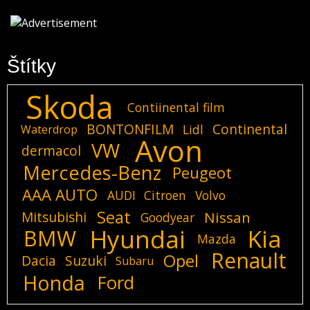
Štítky
Skoda
Contiinental film
BONTONFILM
Continental
Lidl
Waterdrop
Avon
VW
dermacol
Mercedes-Benz
Peugeot
AAA AUTO
AUDI
Citroen
Volvo
Seat
Mitsubishi
Nissan
Goodyear
Hyundai
Kia
BMW
Mazda
Renault
Opel
Dacia
Suzuki
Subaru
Honda
Ford