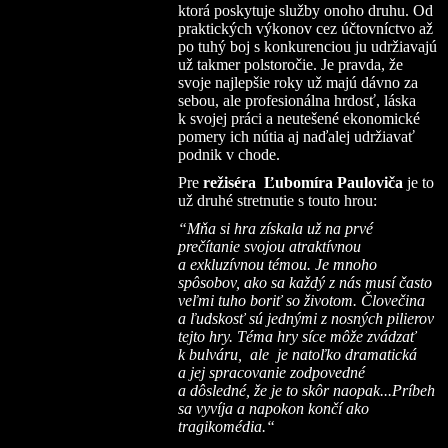
ktorá poskytuje služby onoho druhu. Od
praktických výkonov cez účtovníctvo až
po tuhý boj s konkurenciou ju udržiavajú
už takmer polstoročie. Je pravda, že
svoje najlepšie roky už majú dávno za
sebou, ale profesionálna hrdosť, láska
k svojej práci a neutešené ekonomické
pomery ich nútia aj naďalej udržiavať
podnik v chode.
Pre
režiséra Ľubomíra Pauloviča
je to
už druhé stretnutie s touto hrou:
“Mňa si hra získala už na prvé
prečítanie svojou atraktívnou
a exkluzívnou témou. Je mnoho
spôsobov, ako sa každý z nás musí často
veľmi tuho boriť so životom. Človečina
a ľudskosť sú jednými z nosných pilierov
tejto hry. Téma hry síce môže zvádzať
k bulváru, ale je natoľko dramatická
a jej spracovanie zodpovedné
a dôsledné, že je to skôr naopak...Príbeh
sa vyvíja a napokon končí ako
tragikomédia.“