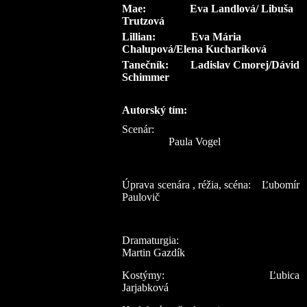
Mae: Eva Landlová/ Libuša
Trutzová
Lillian: Eva Mária
Chalupová/Elena Kucharíková
Tanečník: Ladislav Cmorej/Dávid
Schimmer
Autorský tím:
Scenár:
Paula Vogel
Úprava scenára , réžia, scéna:
Ľubomír
Paulovič
Dramaturgia:
Martin Gazdík
Kostýmy:
Ľubica
Jarjabková