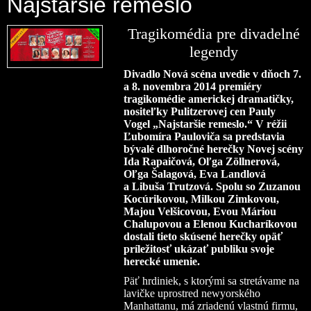
Najstaršie remeslo
Tragikomédia pre divadelné
legendy
Divadlo Nová scéna uvedie v dňoch 7.
a 8. novembra 2014 premiéry
tragikomédie americkej dramatičky,
nositeľky Pulitzerovej cen Pauly
Vogel „Najstaršie remeslo.“ V réžii
Ľubomíra Pauloviča sa predstavia
bývalé dlhoročné herečky Novej scény
Ida Rapaičová, Oľga Zöllnerová,
Oľga Šalagová, Eva Landlová
a Libuša Trutzová. Spolu so Zuzanou
Kocúrikovou, Milkou Zimkovou,
Majou Velšicovou, Evou Máriou
Chalupovou a Elenou Kucharíkovou
dostali tieto skúsené herečky opäť
príležitosť ukázať publiku svoje
herecké umenie.
Päť hrdiniek, s ktorými sa stretávame na
lavičke uprostred newyorského
Manhattanu, má zriadenú vlastnú firmu,