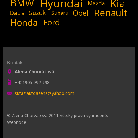
Hyundai
Kia
BMW
Mazda
Renault
Opel
Dacia
Suzuki
Subaru
Honda
Ford
Kontakt
Alena Chorvátová
+421905 992 998
sutaz.au
toazena@
yahoo.co
m
© Alena Chorvátová 2011 Všetky práva vyhradené.
Webnode