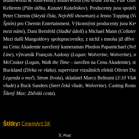
Butterworth & John-Henry Butterworth (
Na hraně zítřka
,
Fair Game
Kellerem (
Plán útěku
,
Kazatel Kalašnikov
). Producenty jsou společ
Peter Chernin (
Skrytá čísla
,
Největší showman
) a Jenno Topping (
Vál
Špión
) pro Chernin Entertainment. Výkonnými producenty jsou Kevi
mezi námi
), Dani Bernfeld (
Sladké údolí
) a Michael Mann (
Collatera
Mezi další Mangoldovy spolupracovníky, z nichž s mnoha již dříve sp
na Cenu Akademie navržený kameraman Phedon Papamichael (
Nebr
Line
), výtvarník François Audouy (
Logan: Wolverine
,
Wolverine
), st
McCusker (
Logan
,
Walk the Time
– navržen na Cenu Akademie), stř
Buckland (
Dívka ve vlaku
), supervizor vizuálních efektů Olivier Dum
Legenda o meči
,
Strom života
), skladatel Marco Beltrami (
3:10 Vlak
všude
) a Buck Sanders (
Smrt čeká všude
,
Wolverine
). Casting Ronna 
Šílený Max: Zběsilá cesta
).
CinemArt SK
Štítky
: