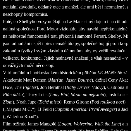
geniální závodník, oddaný otec a manžel, ale umí být i neomalený, ar
neschopný kompromisu.
Poté, co Shelbyho vozy udělají na Le Mans silný dojem i na ctihodné
najímá společnost Ford Motor vizionáře, aby navrhl nepřekonatelné z
na nelítostné francouzské trati překoná i samotné Ferrari. Shelby, Miles
jsou odhodláni uspět i přes nemalé útrapy, společně bojují proti kor
zákonům fyziky i svým vlastním démonům, aby vytvořili revoluční voz
veškerou konkurenci. Jejich neúnavné snažení je však nesnadné – vítě
odvážných mužů něco stojí.
V triumfálním i hořkosladkém historickém příběhu
LE MANS 66
září
Akademie Matt Damon (
Marťan
,
Jason Bourne
), držitel Ceny Akad
(
Vice
,
The Fighter
), Jon Bernthal (
Baby Driver
,
Vdovy
), Caitriona Ba
Plán útěku
), Tracy Letts (
Lady Bird
,
Sázka na nejistotu
), Josh Lucas 
Zlom
), Noah Jupe (
Tiché místo
), Remo Girone (
Pod rouškou noci
), 
(„Mayans M.C.“), JJ Feild (
Captain America: První Avenger
) a Jac
(„Waterloo Road“).
Film režíruje James Mangold (
Logan: Wolverine
,
Walk the Line
) a n