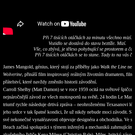
Při 7 tisících otáčkách za minutu všechno mizí.
Vozidlo se dostává do stavu beztíže. Mizí.
Vše, co zbývá, je těleso pohybující se prostorem a ča
Při 7 tisících otáčkách se to stane. Tady to na vás če
James Mangold, génius, který stojí za příběhy jako
Walk the Line
ne
Wolverine
, přináší film inspirovaný reálným životním dramatem, fil
přátelství, které navždy změnilo historii závodění.
Carroll Shelby (Matt Damon) se v roce 1959 ocitá na světové špičce
nejnáročnější závod ze všech motosportů na světě, 24 hodin Le Mans.
triumf rychle následuje drtivá zpráva – neohroženému Texasanovi léka
jeho srdce v tak špatné kondici, že už nikdy nebude moci závodit. Sh
své nekonečné vynalézavosti objevuje designéra a obchodníka. Ve sk
Beach začíná spolupráci s týmem inženýrů a mechaniků zahrnujícím
zkušebního řidiče Kena Milese (Christian Bale). Miles, britský závod