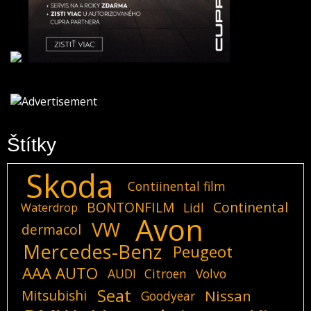
Štítky
Skoda
Contiinental film
BONTONFILM
Continental
Lidl
Waterdrop
Avon
VW
dermacol
Mercedes-Benz
Peugeot
AAA AUTO
AUDI
Citroen
Volvo
Seat
Mitsubishi
Nissan
Goodyear