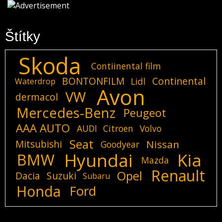
Štítky
Skoda
Contiinental film
BONTONFILM
Continental
Lidl
Waterdrop
Avon
VW
dermacol
Mercedes-Benz
Peugeot
AAA AUTO
AUDI
Citroen
Volvo
Seat
Mitsubishi
Nissan
Goodyear
Hyundai
Kia
BMW
Mazda
Renault
Opel
Dacia
Suzuki
Subaru
Honda
Ford