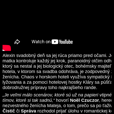
Alexin svadobný deň sa jej rúca priamo pred očami. Je
matka kontroluje každý jej krok, paranoidný otčim odhaľ
ktorý sa nestal a jej biologický otec, bohémsky majiteľ
hotela, v ktorom sa svadba odohráva, je zodpovedný 
ženícha. Chaos v horskom hoteli využíva sympatický in
lyžovania a za pomoci hotelovej hostky Kláry sa púšťa
dobrodružnej prípravy toho najkrajšieho rande.
„Je veľmi málo scenárov, ktoré sú už na papieri vtipné 
tímov, ktoré si tak sadnú,“
hovorí
Noël Czuczor
, herec
nezvestného ženícha Mateja, o tom, prečo sa po ťaži
Čistič
či
Správa
rozhodol prijať úlohu v romantickej k