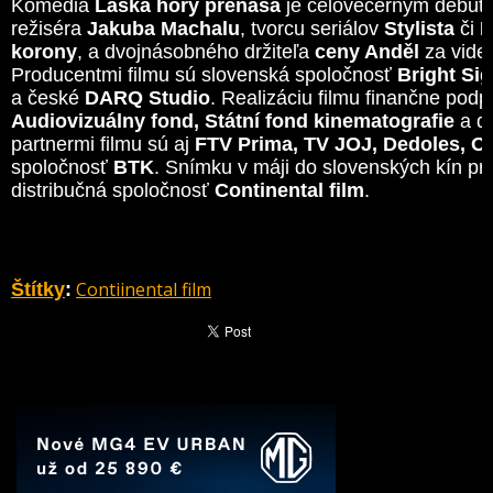
Komédia
Láska hory prenáša
je celovečerným debut
režiséra
Jakuba Machalu
, tvorcu seriálov
Stylista
či
L
korony
, a dvojnásobného držiteľa
ceny Anděl
za video
Producentmi filmu sú slovenská spoločnosť
Bright Sig
a české
DARQ Studio
. Realizáciu filmu finančne podpo
Audiovizuálny fond, Státní fond kinematografie
a ďa
partnermi filmu sú aj
FTV Prima, TV JOJ, Dedoles, O
spoločnosť
BTK
. Snímku v máji do slovenských kín pri
distribučná spoločnosť
Continental film
.
Contiinental film
Štítky
: