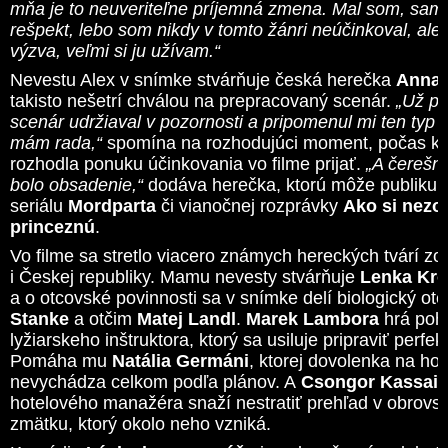
mňa je to neuveriteľne príjemná zmena. Mal som, sam
rešpekt, lebo som nikdy v tomto žánri neúčinkoval, ale 
výzva, veľmi si ju užívam.“
Nevestu Alex v snímke stvárňuje česká herečka
Anna 
takisto nešetrí chválou na prepracovaný scenár.
„Už pr
scenár udržiaval v pozornosti a pripomenul mi ten typ f
mám rada,“
spomína na rozhodujúci moment, počas kt
rozhodla ponuku účinkovania vo filme prijať.
„A čerešni
bolo obsadenie,“
dodáva herečka, ktorú môže publiku
seriálu
Mordparta
či vianočnej rozprávky
Ako si nezo
princeznú
.
Vo filme sa stretlo viacero známych hereckých tvárí z
i Českej republiky. Mamu nevesty stvárňuje
Lenka Kr
a o otcovské povinnosti sa v snímke delí biologický ot
Stanke
a otčim
Matej Landl
.
Marek Lambora
hrá poh
lyžiarskeho inštruktora, ktorý sa usiluje pripraviť perfe
Pomáha mu
Natália Germáni
, ktorej dovolenka na ho
nevychádza celkom podľa plánov. A
Csongor Kassai
s
hotelového manažéra snaží nestratiť prehľad v obro
zmätku, ktorý okolo neho vzniká.