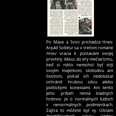
Po Mäse a Svini prichádza Hnev.
Arpád Soltész sa v treťom románe
Hnev
vracia k postavám svojej
prvotiny
Mäso
, do éry mečiarizmu,
keď si nikto nemohol byť istý
svojím majetkom, slobodou ani
životom, pokiaľ ich nedokázal
ochrániť hrubou silou alebo
politickými konexiami. Ani tento
jeho príbeh nemá kladných
hrdinov. Je o normálnych ľuďoch
v nenormálnych podmienkach.
Zajtra to môžete byť vy.
Uliciam