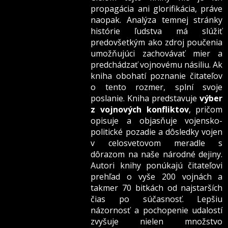
propagácia ani glorifikácia, práve
naopak. Analýza temnej stránky
histórie ľudstva má slúžiť
predovšetkým ako zdroj poučenia
umožňujúci zachovávať mier a
predchádzať vojnovému násiliu. Ak
kniha obohatí poznanie čitateľov
o tento rozmer, splní svoje
poslanie. Kniha predstavuje
výber
z vojnových konfliktov
, pričom
opisuje a objasňuje vojensko-
politické pozadie a dôsledky vojen
v celosvetovom meradle s
dôrazom na naše národné dejiny.
Autori knihy ponúkajú čitateľovi
prehľad o vyše 200 vojnách a
takmer 70 bitkách od najstarších
čias po súčasnosť. Lepšiu
názornosť a pochopenie udalostí
zvyšuje nielen množstvo