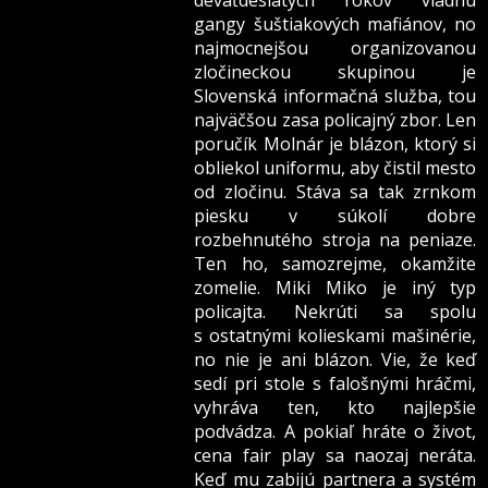
deväťdesiatych rokov vládnu
gangy šuštiakových
mafiánov, no
najmocnejšou organizovanou
zločineckou skupinou je
Slovenská informačná služba, tou
najväčšou zasa policajný zbor. Len
poručík Molnár je blázon, ktorý si
obliekol uniformu, aby čistil mesto
od zločinu. Stáva sa tak zrnkom
piesku v súkolí dobre
rozbehnutého stroja na peniaze.
Ten ho, samozrejme, okamžite
zomelie. Miki Miko je iný typ
policajta. Nekrúti sa spolu
s ostatnými kolieskami mašinérie,
no nie je ani blázon. Vie, že keď
sedí pri stole s falošnými hráčmi,
vyhráva ten, kto najlepšie
podvádza. A pokiaľ hráte o život,
cena fair play sa naozaj neráta.
Keď mu zabijú partnera a systém