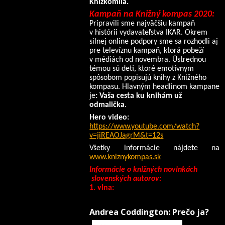
Knižkomila.
Kampaň na Knižný kompas 2020:
Pripravili sme najväčšiu kampaň
v histórii vydavateľstva IKAR. Okrem
silnej online podpory sme sa rozhodli aj
pre televíznu kampaň, ktorá pobeží
v médiách od novembra. Ústrednou
témou sú deti, ktoré emotívnym
spôsobom popisujú knihy z Knižného
kompasu. Hlavným headlinom kampane
je
: Vaša cesta ku knihám už
odmalička
.
Hero video:
https://www.youtube.com/watch?
v=jiREAOJagrM&t=12s
Všetky informácie nájdete na
www.kniznykompas.sk
Informácie o knižných novinkách
slovenských autorov:
1. vlna:
Andrea Coddington: Prečo ja?