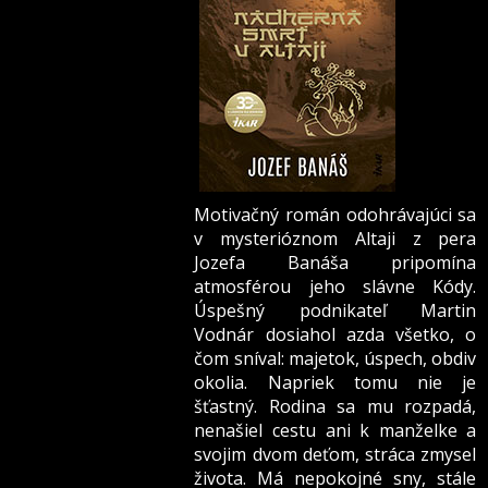
Motivačný román odohrávajúci sa
v mysterióznom Altaji z pera
Jozefa Banáša pripomína
atmosférou jeho slávne Kódy.
Úspešný podnikateľ Martin
Vodnár dosiahol azda všetko, o
čom sníval: majetok, úspech, obdiv
okolia. Napriek tomu nie je
šťastný. Rodina sa mu rozpadá,
nenašiel cestu ani k manželke a
svojim dvom deťom, stráca zmysel
života. Má nepokojné sny, stále