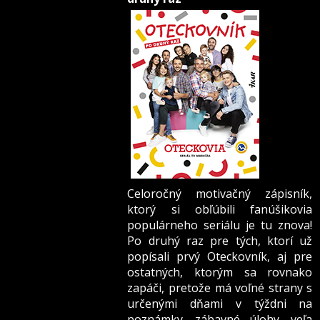
Celoročný motivačný zápisník,
ktorý si obľúbili fanúšikovia
populárneho seriálu je tu znova!
Po druhý raz pre tých, ktorí už
popísali prvý Oteckovník, aj pre
ostatných, ktorým sa rovnako
zapáči, pretože má voľné strany s
určenými dňami v týždni na
poznámky, zábavné úlohy, veľa