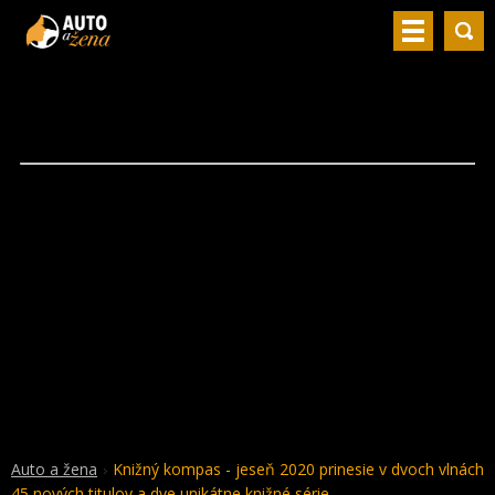
Auto a žena
Knižný kompas - jeseň 2020 prinesie v dvoch vlnách
45 nových titulov a dve unikátne knižné série