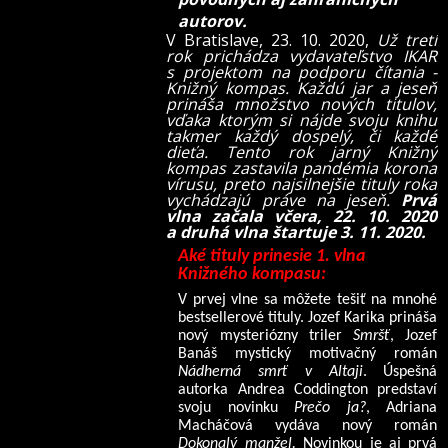
autorov.
V Bratislave, 23. 10. 2020,
Už tretí
rok prichádza vydavateľstvo IKAR
s projektom na podporu čítania -
Knižný kompas. Každú jar a jeseň
prináša množstvo nových titulov,
vďaka ktorým si nájde svoju knihu
takmer každý dospelý, či každé
dieťa. Tento rok jarný Knižný
kompas zastavila pandémia korona
vírusu, preto najsilnejšie tituly roka
vychádzajú práve na jeseň.
Prvá
vlna začala včera, 22. 10. 2020
a druhá vlna štartuje 3. 11. 2020.
Aké tituly prinesie 1. vlna
Knižného kompasu:
V prvej vlne sa môžete tešiť na mnohé
bestsellerové tituly. Jozef Karika prináša
nový mysteriózny triler
Smršť
, Jozef
Banáš mystický motivačný román
Nádherná smrť v Altaji
. Úspešná
autorka Andrea Coddington predstaví
svoju novinku
Prečo ja?
, Adriana
Macháčová vydáva nový román
Dokonalý manžel.
Novinkou je aj prvá