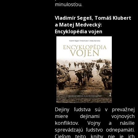
minulosťou.
Vladimír Segeš, Tomáš Klubert
a Matej Medvecký:
Encyklopédia vojen
Dejiny ľudstva sú v prevažnej
miere dejinami vojnových
konfliktov. Vojny a násilie
sprevádzajú ľudstvo odnepamäti.
Cieľom tejto knihy nie je ich