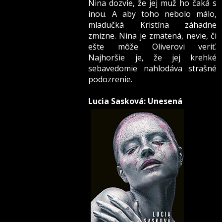
Nina dozvie, že jej muž ho čaká s
inou. A aby toho nebolo málo,
mladučká Kristína záhadne
zmizne. Nina je zmätená, nevie, či
ešte môže Oliverovi veriť.
Najhoršie je, že jej krehké
sebavedomie nahlodáva strašné
podozrenie.
Lucia Sasková: Unesená