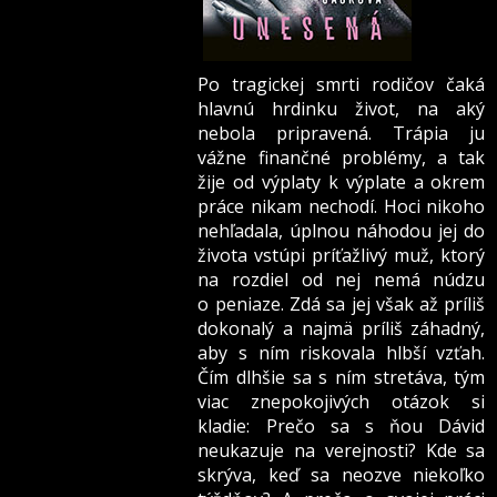
Po tragickej smrti rodičov čaká
hlavnú hrdinku život, na aký
nebola pripravená. Trápia ju
vážne finančné problémy, a tak
žije od výplaty k výplate a okrem
práce nikam nechodí. Hoci nikoho
nehľadala, úplnou náhodou jej do
života vstúpi príťažlivý muž, ktorý
na rozdiel od nej nemá núdzu
o peniaze. Zdá sa jej však až príliš
dokonalý a najmä príliš záhadný,
aby s ním riskovala hlbší vzťah.
Čím dlhšie sa s ním stretáva, tým
viac znepokojivých otázok si
kladie: Prečo sa s ňou Dávid
neukazuje na verejnosti? Kde sa
skrýva, keď sa neozve niekoľko