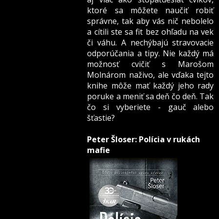
ktoré sa môžete naučiť robiť
správne, tak aby vás nič nebolelo
a cítili ste sa fit bez ohľadu na vek
či váhu. A nechýbajú stravovacie
odporúčania a tipy. Nie každý má
možnosť cvičiť s Marošom
Molnárom naživo, ale vďaka tejto
knihe môže mať každý jeho rady
poruke a meniť sa deň čo deň. Tak
čo si vyberiete - gauč alebo
šťastie?
Peter Šloser: Polícia v rukách
mafie