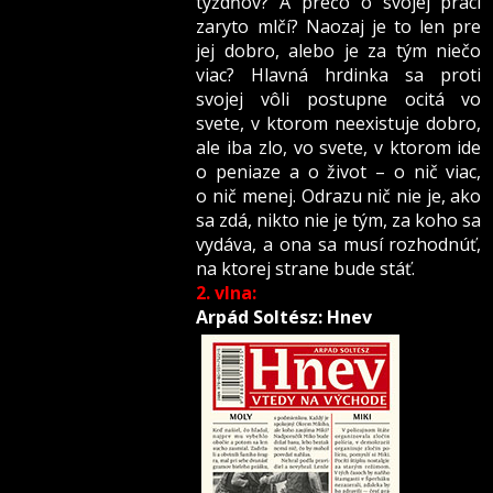
týždňov? A prečo o svojej práci
zaryto mlčí? Naozaj je to len pre
jej dobro, alebo je za tým niečo
viac? Hlavná hrdinka sa proti
svojej vôli postupne ocitá vo
svete, v ktorom neexistuje dobro,
ale iba zlo, vo svete, v ktorom ide
o peniaze a o život – o nič viac,
o nič menej. Odrazu nič nie je, ako
sa zdá, nikto nie je tým, za koho sa
vydáva, a ona sa musí rozhodnúť,
na ktorej strane bude stáť.
2. vlna:
Arpád Soltész: Hnev