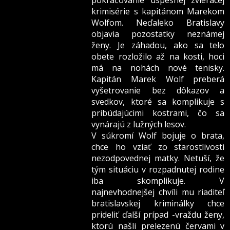
pokračovanie úspešnej zvieracej
krimisérie s kapitánom Marekom
Wolfom. Neďaleko Bratislavy
objavia pozostatky neznámej
ženy. Je záhadou, ako sa telo
obete rozložilo až na kosti, hoci
má na nohách nové tenisky.
Kapitán Marek Wolf preberá
vyšetrovanie bez dôkazov a
svedkov, ktoré sa komplikuje s
pribúdajúcimi kostrami, čo sa
vynárajú z lužných lesov.
V súkromí Wolf bojuje o brata,
chce ho vziať zo starostlivosti
nezodpovednej matky. Netuší, že
tým situáciu v rozpadnutej rodine
iba skomplikuje. V
najnevhodnejšej chvíli mu riaditeľ
bratislavskej kriminálky chce
prideliť ďalší prípad -vraždu ženy,
ktorú našli prelezenú červami v