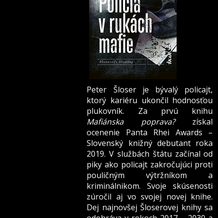
Peter Šloser je bývalý policajt,
ktorý kariéru ukončil hodnosťou
plukovník. Za prvú knihu
Mafiánska poprava?
získal
ocenenie Panta Rhei Awards –
Slovenský knižný debutant roka
2019. V službách štátu začínal od
piky ako policajt zakročujúci proti
pouličným výtržníkom a
kriminálnikom. Svoje skúsenosti
zúročil aj vo svojej novej knihe.
Dej najnovšej Šloserovej knihy sa