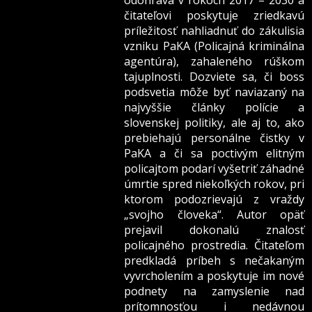
odohráva v rokoch 2017 – 2030 a
čitateľovi poskytuje zriedkavú
príležitosť nahliadnuť do zákulisia
vzniku PaKA (Policajná kriminálna
agentúra), zahaleného rúškom
tajuplnosti. Dozviete sa, či boss
podsvetia môže byť naviazaný na
najvyššie články polície a
slovenskej politiky, ale aj to, ako
prebiehajú personálne čistky v
PaKA a či sa poctivým elitným
policajtom podarí vyšetriť záhadné
úmrtie spred niekoľkých rokov, pri
ktorom podozrievajú z vraždy
„svojho človeka“. Autor opäť
prejavil dokonalú znalosť
policajného prostredia. Čitateľom
predkladá príbeh s nečakaným
vyvrcholením a poskytuje im nové
podnety na zamyslenie nad
prítomnosťou i nedávnou