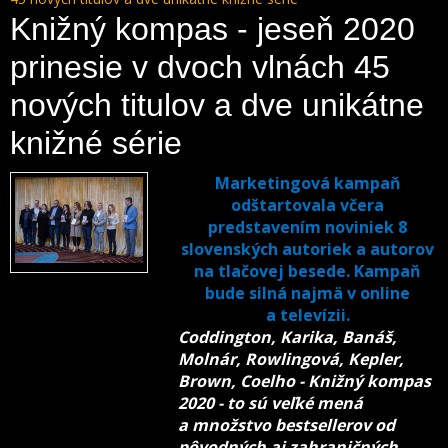
Knižný kompas - jeseň 2020
prinesie v dvoch vlnách 45
nových titulov a dve unikátne
knižné série
Marketingová kampaň
odštartovala včera
predstavením noviniek 8
slovenských autoriek a autorov
na tlačovej besede. Kampaň
bude silná najmä v online
a televízii.
Coddington, Karika, Banáš,
Molnár, Rowlingová, Kepler,
Brown, Coelho - Knižný kompas
2020 - to sú veľké mená
a množstvo bestsellerov od
pôvodných aj zahraničných