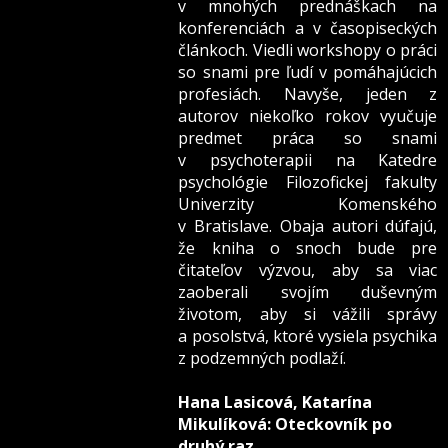
v mnohých prednáškach na
konferenciách a v časopiseckých
článkoch. Viedli workshopy o práci
so snami pre ľudí v pomáhajúcich
profesiách. Navyše, jeden z
autorov niekoľko rokov vyučuje
predmet práca so snami
v psychoterapii na Katedre
psychológie Filozofickej fakulty
Univerzity Komenského
v Bratislave. Obaja autori dúfajú,
že kniha o snoch bude pre
čitateľov výzvou, aby sa viac
zaoberali svojím duševným
životom, aby si vážili správy
a posolstvá, ktoré vysiela psychika
z podzemných podlaží.
Hana Lasicová, Katarína
Mikulíková: Oteckovník po
druhý raz