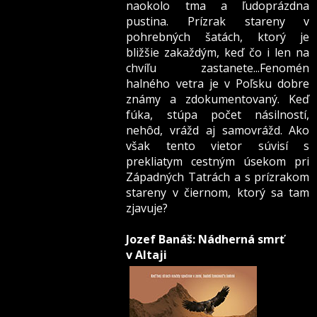
naokolo tma a ľudoprázdna
pustina. Prízrak stareny v
pohrebných šatách, ktorý je
bližšie zakaždým, keď čo i len na
chvíľu zastanete...Fenomén
halného vetra je v Poľsku dobre
známy a zdokumentovaný. Keď
fúka, stúpa počet násilností,
nehôd, vrážd aj samovrážd. Ako
však tento vietor súvisí s
prekliatym cestným úsekom pri
Západných Tatrách a s prízrakom
stareny v čiernom, ktorý sa tam
zjavuje?
Jozef Banáš: Nádherná smrť
v Altaji