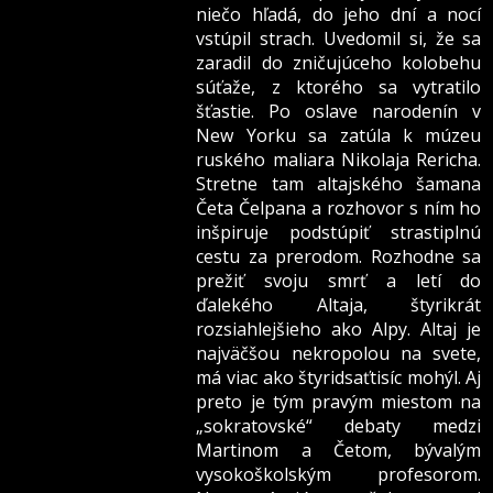
niečo hľadá, do jeho dní a nocí
vstúpil strach. Uvedomil si, že sa
zaradil do zničujúceho kolobehu
súťaže, z ktorého sa vytratilo
šťastie. Po oslave narodenín v
New Yorku sa zatúla k múzeu
ruského maliara Nikolaja Rericha.
Stretne tam altajského šamana
Četa Čelpana a rozhovor s ním ho
inšpiruje podstúpiť strastiplnú
cestu za prerodom. Rozhodne sa
prežiť svoju smrť a letí do
ďalekého Altaja, štyrikrát
rozsiahlejšieho ako Alpy. Altaj je
najväčšou nekropolou na svete,
má viac ako štyridsaťtisíc mohýl. Aj
preto je tým pravým miestom na
„sokratovské“ debaty medzi
Martinom a Četom, bývalým
vysokoškolským profesorom.