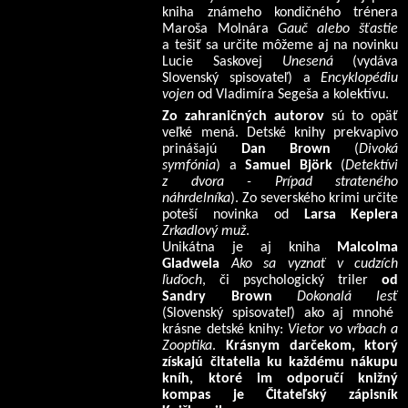
kniha známeho kondičného trénera
Maroša Molnára
Gauč alebo šťastie
a tešiť sa určite môžeme aj na novinku
Lucie Saskovej
Unesená
(vydáva
Slovenský spisovateľ) a
Encyklopédiu
vojen
od Vladimíra Segeša a kolektívu.
Zo zahraničných autorov
sú to opäť
veľké mená. Detské knihy prekvapivo
prinášajú
Dan Brown
(
Divoká
symfónia
) a
Samuel Björk
(
Detektívi
z dvora - Prípad strateného
náhrdelníka
). Zo severského krimi určite
poteší novinka od
Larsa Keplera
Zrkadlový muž
.
Unikátna je aj kniha
Malcolma
Gladwela
Ako sa vyznať v cudzích
ľuďoch
, či psychologický triler
od
Sandry Brown
Dokonalá lesť
(Slovenský spisovateľ) ako aj mnohé
krásne detské knihy:
Vietor vo vŕbach a
Zooptika
.
Krásnym darčekom, ktorý
získajú čitatelia ku každému nákupu
kníh, ktoré im odporučí knižný
kompas je Čitateľský zápisník