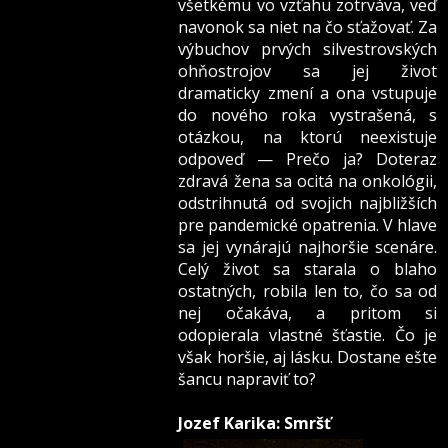
všetkému vo vzťahu zotrváva, veď
navonok sa niet na čo sťažovať. Za
výbuchov prvých silvestrovských
ohňostrojov sa jej život
dramaticky zmení a ona vstupuje
do nového roka vystrašená, s
otázkou, na ktorú neexistuje
odpoveď — Prečo ja? Doteraz
zdravá žena sa ocitá na onkológii,
odstrihnutá od svojich najbližších
pre pandemické opatrenia. V hlave
sa jej vynárajú najhoršie scenáre.
Celý život sa starala o blaho
ostatných, robila len to, čo sa od
nej očakáva, a pritom si
odopierala vlastné šťastie. Čo je
však horšie, aj lásku. Dostane ešte
šancu napraviť to?
Jozef Karika: Smršť