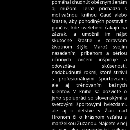
pomáhal chudnúť obéznym ženám
aj mužom. Teraz prichádza s
motivačnou knihou Gauč alebo
šťastie, aby pohodlných postavil z
gaučov, kde uvelebení čakajú na
zázrak, a umožnil im nájsť
skutočné šťastie v zdravšom
životnom štýle. Maroš svojím
nasadením, príbehom a sériou
účinných cvičení inšpiruje a
odovzdáva skúsenosti,
nadobudnuté rokmi, ktoré strávil
s profesionálnymi športovcami,
ale aj trénovaním bežných
klientov. V knihe sa dozviete o
jeho spolupráci so slovenskými a
svetovými športovými hviezdami,
ale aj o detstve v Žiari nad
Hronom či o krásnom vzťahu s
manželkou Zuzanou. Nájdete v nej
aj viac ako stopäťdesiat cvikov,