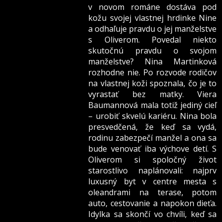
v novom románe dostáva pod
kožu svojej vlastnej hrdinke Nine
a odhaľuje pravdu o jej manželstve
s Oliverom. Povedal niekto
skutočnú pravdu o svojom
manželstve? Nina Martinková
rozhodne nie. Po rozvode rodičov
na vlastnej koži spoznala, čo je to
vyrastať bez matky. Viera
Baumannová mala totiž jediný cieľ
– urobiť skvelú kariéru. Nina bola
presvedčená, že keď sa vydá,
rodinu zabezpečí manžel a ona sa
bude venovať iba výchove detí. S
Oliverom si spoločný život
starostlivo naplánovali: najprv
luxusný byt v centre mesta s
oleandrami na terase, potom
auto, cestovanie a napokon dieťa.
Idylka sa skončí vo chvíli, keď sa