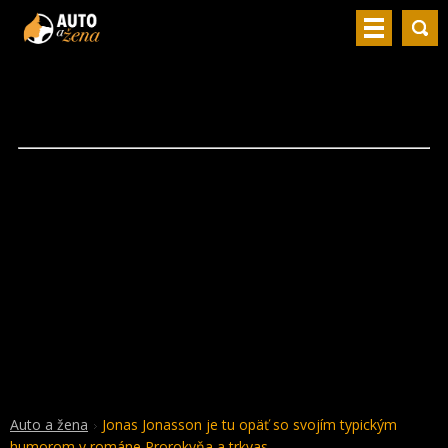
Auto a žena
Jonas Jonasson je tu opäť so svojím typickým
humorom v románe Prorokyňa a trkvas.