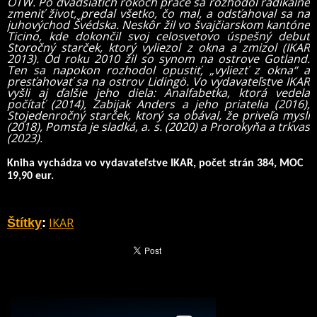
OTW.
Po dvadsiatich rokoch práce sa rozhodol radikálne
zmeniť život, predal všetko, čo mal, a odsťahoval sa na
juhovýchod Švédska. Neskôr žil vo švajčiarskom kantóne
Ticino, kde dokončil svoj celosvetovo úspešný debut
Storočný starček, ktorý vyliezol z okna a zmizol (IKAR
2013). Od roku 2010 žil so synom na ostrove Gotland.
Ten sa napokon rozhodol opustiť, „vyliezť z okna“ a
presťahovať sa na ostrov Lidingö.
Vo vydavateľstve IKAR
vyšli aj ďalšie jeho diela: Analfabetka, ktorá vedela
počítať (2014), Zabijak Anders a jeho priatelia (2016),
Stojedenročný starček, ktorý sa obával, že priveľa myslí
(2018), Pomsta je sladká, a. s. (2020) a Prorokyňa a trkvas
(2023).
Kniha vychádza vo vydavateľstve IKAR, počet strán 384, MOC
19,90 eur.
IKAR
Štítky
: