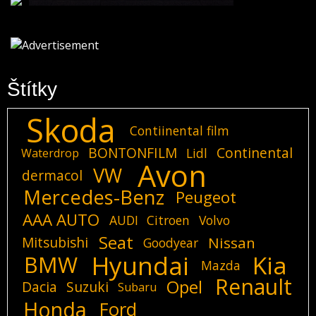
Štítky
Skoda
Contiinental film
BONTONFILM
Continental
Lidl
Waterdrop
Avon
VW
dermacol
Mercedes-Benz
Peugeot
AAA AUTO
AUDI
Citroen
Volvo
Seat
Mitsubishi
Nissan
Goodyear
Hyundai
Kia
BMW
Mazda
Renault
Opel
Dacia
Suzuki
Subaru
Honda
Ford