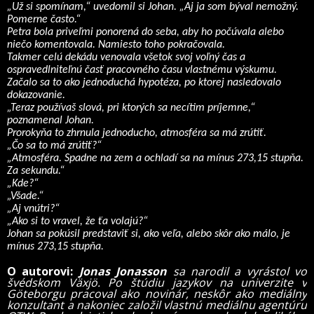
„Už si spomínam,“ uvedomil si Johan. „Aj ja som býval nemožný.
Pomerne často.“
Petra bola priveľmi ponorená do seba, aby ho počúvala alebo
niečo komentovala. Namiesto toho pokračovala.
Takmer celú dekádu venovala všetok svoj voľný čas a
ospravedlniteľnú časť pracovného času vlastnému výskumu.
Začalo sa to ako jednoduchá hypotéza, po ktorej nasledovalo
dokazovanie.
„Teraz používaš slová, pri ktorých sa necítim príjemne,“
poznamenal Johan.
Prorokyňa to zhrnula jednoducho, atmosféra sa má zrútiť.
„Čo sa to má zrútiť?“
„Atmosféra. Spadne na zem a ochladí sa na mínus 273,15 stupňa.
Za sekundu.“
„Kde?“
„Všade.“
„Aj vnútri?“
„Ako si to vravel, že ťa volajú?“
Johan sa pokúsil predstaviť si, ako veľa, alebo skôr ako málo, je
mínus 273,15 stupňa.
O autorovi:
Jonas Jonasson
sa narodil a vyrástol vo
švédskom Växjö. Po štúdiu jazykov na univerzite v
Göteborgu pracoval ako novinár, neskôr ako mediálny
konzultant a nakoniec založil vlastnú mediálnu agentúru