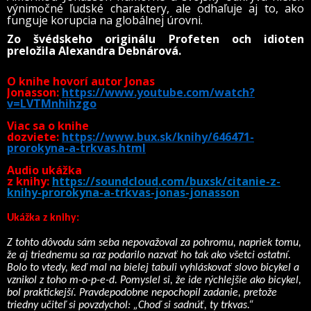
výnimočné ľudské charaktery, ale odhaľuje aj to, ako
funguje korupcia na globálnej úrovni.
Zo švédskeho originálu Profeten och idioten
preložila Alexandra Debnárová.
O knihe hovorí autor Jonas
Jonasson:
https://www.youtube.com/watch?
v=LVTMnhihzgo
Viac sa o knihe
dozviete:
https://www.bux.sk/knihy/646471-
prorokyna-a-trkvas.html
Audio ukážka
z knihy:
https://soundcloud.com/buxsk/citanie-z-
knihy-prorokyna-a-trkvas-jonas-jonasson
Ukážka z knihy:
Z tohto dôvodu sám seba nepovažoval za pohromu, napriek tomu,
že aj triednemu sa raz podarilo nazvať ho tak ako všetci ostatní.
Bolo to vtedy, keď mal na bielej tabuli vyhláskovať slovo bicykel a
vznikol z toho m-o-p-e-d. Pomyslel si, že ide rýchlejšie ako bicykel,
bol praktickejší. Pravdepodobne nepochopil zadanie, pretože
triedny učiteľ si povzdychol: „Choď si sadnúť, ty trkvas.“