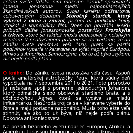
celom svete. Vďaka nim môžeme zaradiť spisovateľa
Jonasa Jonassona medzi najpopulárnejších
škandinávskych autorov. Svoju kariéru odštartoval
celosvetovým debutom
Storočný starček, ktorý
vyliezol z okna a zmizol
, pričom na podklade knihy
vznikol aj komediálny film. Dnes do portfólia IKARU
pribudli ďalšie
jonassonovské postavičky
Prorokyňa
a trkvas
, ktoré sa taktiež musia popasovať s neľahkým
osudom. V neobyčajnom príbehu sa dozvedáme, že do
zániku sveta neostáva veľa času, preto sa partia
podivínov vyberie v karavane na
výlet naprieč Európou,
Afrikou a Amerikou. Samozrejme, ako to už býva zvykom,
nič nejde podľa plánu.
O knihe:
Do zániku sveta nezostáva veľa času. Aspoň
podľa amatérskej astrofyzičky Petry, ktorá súdny deň
vypočítala na 7. septembra 2011 o 20:21. Toto proroctvo
ju nečakane spojí s pomerne jednoduchým Johanom,
ktorý odmalička slepo obdivoval staršieho brata, a s
dôchodkyňou Agnes, ktorá sa vydáva za mladú
influencerku. Nesúrodá trojica sa v karavane vyberie do
Ríma a majú poriadne naponáhlo. Musia toho ešte veľa
stihnúť, ale ako to už býva, nič nejde podľa plánu.
Dokonca ani koniec sveta.
Na pozadí bizarného výletu naprieč Európou, Afrikou a
Amerikou Jonasson humorne a svojsky odkrýva nielen