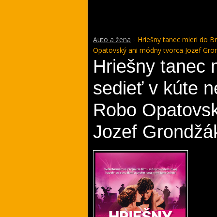
Auto a žena
Hriešny tanec mieri do B
Opatovský ani módny tvorca Jozef Gro
Hriešny tanec m
sedieť v kúte 
Robo Opatovsk
Jozef Grondžá