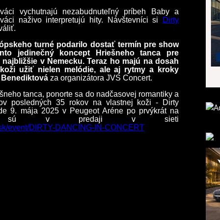
váci vychutnajú nezabudnuteľný príbeh Baby a
áci naživo interpretujú hity. Návštevníci si
Dirty
áliť.
rópskeho turné podarilo dostať termín pre show
tento jedinečný koncept Hriešneho tanca pre
 najbližšie v Nemecku. Teraz ho majú na dosah
koži užiť nielen melódie, ale aj rytmy a kroky
 Benediktová
za organizátora JVS Concert.
iešneho tanca, ponorte sa do nadčasovej roman
tiky
a
ov posledných 35 rokov na vlastnej koži - Dirty
bude 9. mája 2025 v Peugeot Aréne po prvýkrát
na
 v predaji v sieti
tal.sk/event/DIRTY-DANCING-IN-CONCERT