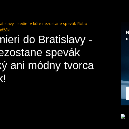
ratislavy - sedieť v kúte nezostane spevák Robo
ndžák!
ieri do Bratislavy -
nezostane spevák
ý ani módny tvorca
k!