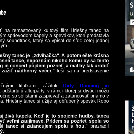
ť na remastrovaný kultový film Hriešny tanec na
ivým sprievodom kapely a spevákov, ktorí predstavia
ý soundtrack, ktorý sa vpísal do sŕdc celej jednej
ným.
iešny tanec je „zdvíhačka“. A potom ešte krásna
úžasné tance, nepoznám nikoho komu by sa tento
ing in concert pôjdem pozrieť, a mal by tak urobiť
a zažiť nádherný večer,“
teší sa na predstavenie
ečnými titulkami zážitok
Dirty Dancing in
dštartujú afterpárty, v rámci ktorej si diváci môžu
ločne so sólistami zaspievať a zatancovať priamo v
va. Hriešny tanec si užije aj obľúbený spevák Robo
j živá kapela. Keď je to spojenie hudby, tanca
byť veľmi zaujímavé. Prídem sa pozrieť spolu so
jší tanec si zatancujem spolu s ňou,“
prezradil
ý.