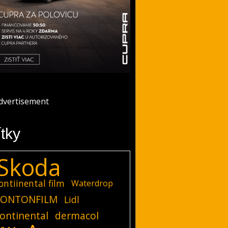
ítky
Skoda
ontiinental film
Waterdrop
ONTONFILM
Lidl
ontinental
dermacol