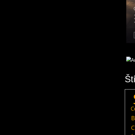
Št
C
B
C