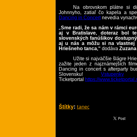
Na obrovskom plátne si di
Johnnyho, zatiaľ čo kapela a spev
Dancing in Concert
nevedia vynachv
„
Sme radi, že sa nám v rámci eu
aj v Bratislave, doteraz bol 
slovenských fanúšikov dostupný
aj u nás a môžu si na vlastnej 
Hriešneho tanca,“
dodáva
Zuzana
Užite si najväčšie šlágre Hr
zažite jeden z najznámejších film
Dancing in concert s afterparty 
Slovensku
!
Vstupenky
sú
Ticketportal
https://www.ticketpor
tanec
Štítky
: