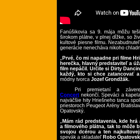
Fanúšikovia sa 9. mája môžu teši
širokom plátne, v plnej dĺžke, so ž
kultové piesne filmu. Nezabudnuteľn
generácie nenecháva nikoho chlad
„
Prvé, čo mi napadne pri filme Hr
herečka, hlavný predstaviteľ a 
film nepáčil. Určite si Dirty Danc
každý, kto si chce zatancovať 
módny tvorca
Jozef Grondžák.
Pri premietaní a záver
Concert
nekončí. Speváci a kapela o
najväčšie hity Hriešneho tanca spo
priestoroch Peugeot Arény Bratisla
Opatovský.
„
Mám rád predstavenia, kde hrá a
a filmového plátna, tak to môže 
svojou dcérou a ten najkultove
spevák a skladateľ
Robo Opatovsk