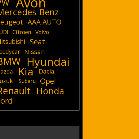
Avon
VW
Mercedes-Benz
eugeot
AAA AUTO
UDI
Citroen
Volvo
Seat
itsubishi
Nissan
oodyear
Hyundai
BMW
Kia
Dacia
azda
Opel
uzuki
Subaru
Renault
Honda
Ford