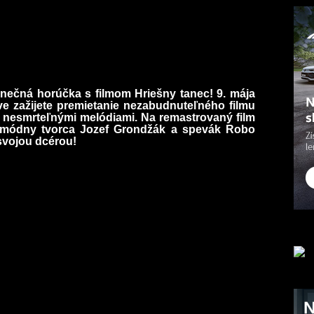
anečná horúčka s filmom Hriešny tanec! 9. mája
ve zažijete premietanie nezabudnuteľného filmu
a nesmrteľnými melódiami. Na remastrovaný film
aj módny tvorca Jozef Grondžák a spevák Robo
 svojou dcérou!